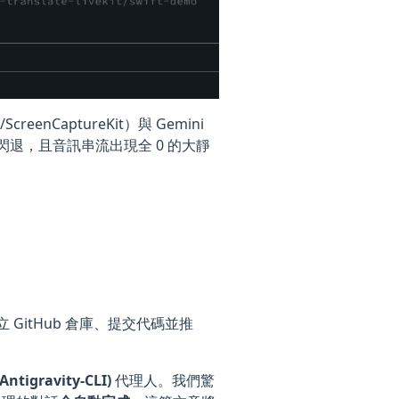
enCaptureKit）與 Gemini
然報錯閃退，且音訊串流出現全 0 的大靜
 GitHub 倉庫、提交代碼並推
Antigravity-CLI)
代理人。我們驚