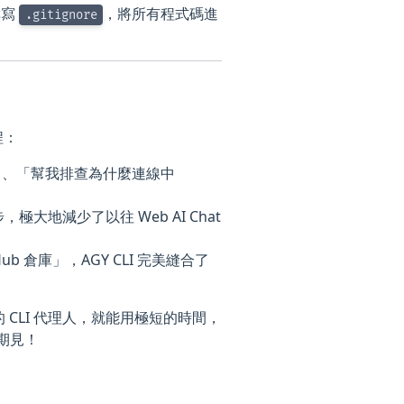
撰寫
，將所有程式碼進
.gitignore
程：
」、「幫我排查為什麼連線中
大地減少了以往 Web AI Chat
b 倉庫」，AGY CLI 完美縫合了
的 CLI 代理人，就能用極短的時間，
下期見！