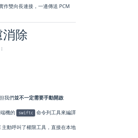
實作雙向長連接，一邊傳送 PCM
慮消除
問：
，但我們
並不一定需要手動開啟
終端機的
命令列工具來編譯
swiftc
Y CLI 主動呼叫了權限工具，直接在本地