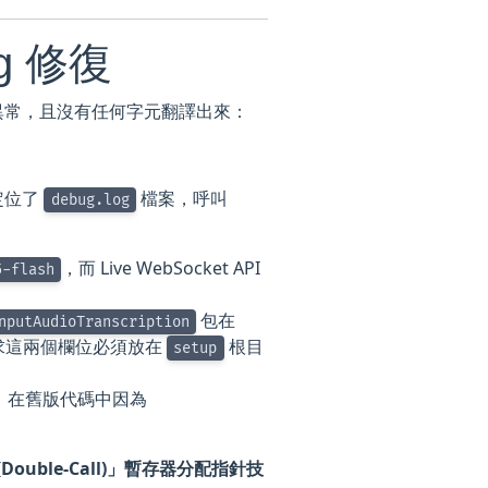
g 修復
異常，且沒有任何字元翻譯出來：
定位了
檔案，呼叫
debug.log
，而 Live WebSocket API
5-flash
包在
nputAudioTranscription
求這兩個欄位必須放在
根目
setup
，在舊版代碼中因為
Double-Call)」暫存器分配指針技