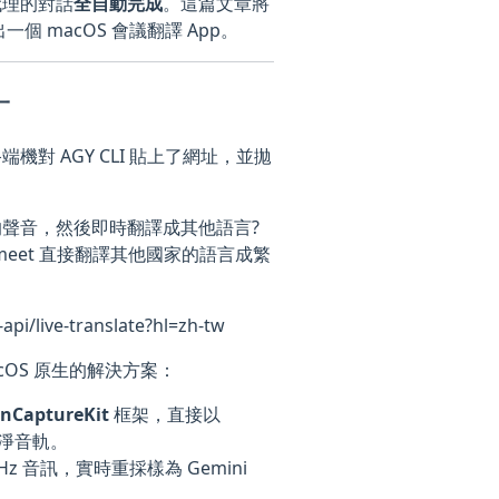
代理的對話
全自動完成
。這篇文章將
一個 macOS 會議翻譯 App。
計
端機對 AGY CLI 貼上了網址，並拋
裡面的聲音，然後即時翻譯成其他語言?
 meet 直接翻譯其他國家的語言成繁
/live-translate?hl=zh-tw
cOS 原生的解決方案：
enCaptureKit
框架，直接以
純淨音軌。
z 音訊，實時重採樣為 Gemini