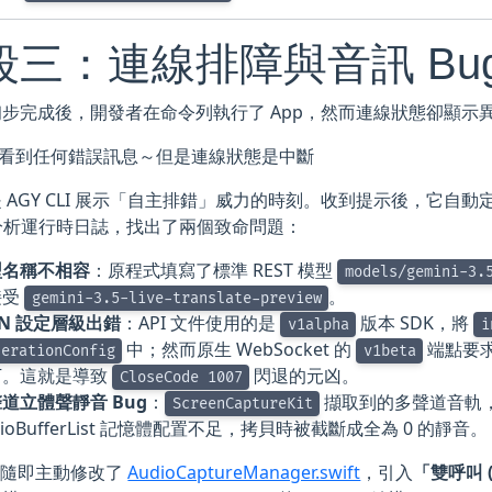
段三：連線排障與音訊 Bu
步完成後，開發者在命令列執行了 App，然而連線狀態卻顯示
 沒看到任何錯誤訊息～但是連線狀態是中斷
 AGY CLI 展示「自主排錯」威力的時刻。收到提示後，它自動
析運行時日誌，找出了兩個致命問題：
型名稱不相容
：原程式填寫了標準 REST 模型
models/gemini-3.
接受
。
gemini-3.5-live-translate-preview
ON 設定層級出錯
：API 文件使用的是
版本 SDK，將
v1alpha
i
中；然而原生 WebSocket 的
端點要
nerationConfig
v1beta
下。這就是導致
閃退的元凶。
CloseCode 1007
道立體聲靜音 Bug
：
擷取到的多聲道音軌
ScreenCaptureKit
dioBufferList 記憶體配置不足，拷貝時被截斷成全為 0 的靜音。
LI 隨即主動修改了
AudioCaptureManager.swift
，引入
「雙呼叫 (