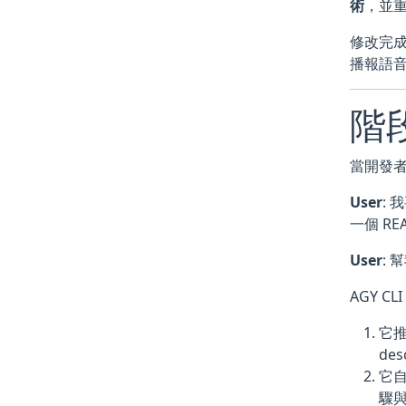
術
，並
修改完
播報語
階段
當開發
User
: 
一個 REA
User
:
AGY C
它
des
它
驟與