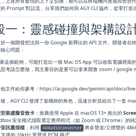
現，上述所有繁瑣的上下文切換，都可以在終端機內透過與智慧
 Prompt 對話流，分享我們如何與 AGY CLI 協作，從零打造出
段一：靈感碰撞與架構設
於一個開發想法與一份 Google 新釋出的 API 文件。開發者在終
個核心問題：
 跟著這個範例，可能打造出一個 Mac OS App 可以收取電腦
思考該怎麼做，我主要目的是要可以拿來開會 zoom / google
。
給你參考：https://ai.google.dev/gemini-api/docs/live-api
後，AGY CLI 發揮了架構師的角色，迅速分析並給出了一套 ma
用安裝虛擬音效卡
：推薦使用 Apple 在 macOS 13+ 推出的
Scre
ndbox 安全模式擷取選定應用程式（如 Zoom 或 Chrome）的
時音訊重採樣
：利用
將多聲道/立體聲的 48kH
AVAudioConverter
ve 支援的 16kHz 單聲道 PCM 格式。