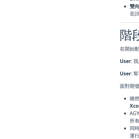
雙向
音
階
在開始動
User
: 
User
: 幫
面對開發
雖然
Xco
AG
所
同時
運