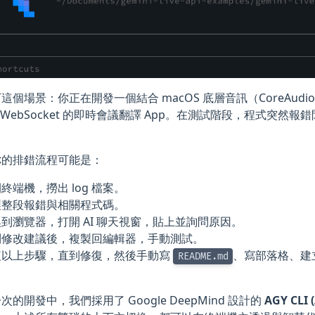
個場景：你正在開發一個結合 macOS 底層音訊（CoreAudio/Scre
 API WebSocket 的即時會議翻譯 App。在測試階段，程式突
你的排錯流程可能是：
終端機，撈出 log 檔案。
製整段報錯與相關程式碼。
到瀏覽器，打開 AI 聊天視窗，貼上並詢問原因。
到修改建議後，複製回編輯器，手動測試。
複以上步驟，直到修復，然後手動寫
、寫部落格、建立
README.md
。
次的開發中，我們採用了 Google DeepMind 設計的
AGY CLI (