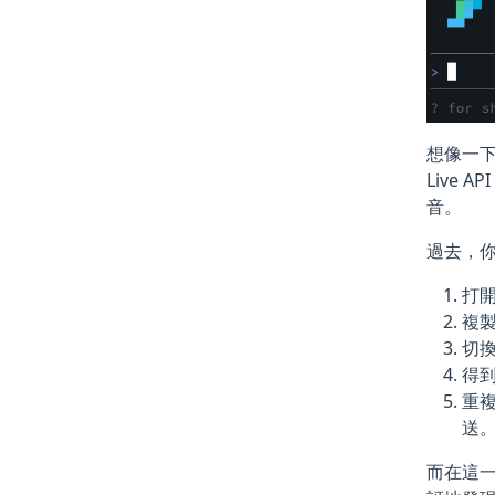
想像一下這
Live
音。
過去，
打開
複
切換
得
重
送
而在這一