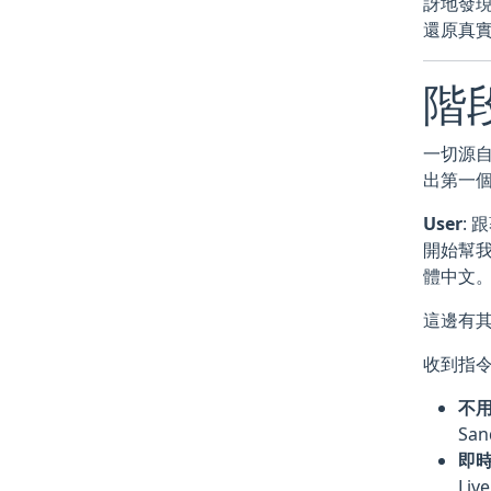
訝地發
還原真實的
階
一切源自
出第一
User
:
開始幫我
體中文
這邊有其他文件
收到指令
不
Sa
即
Li