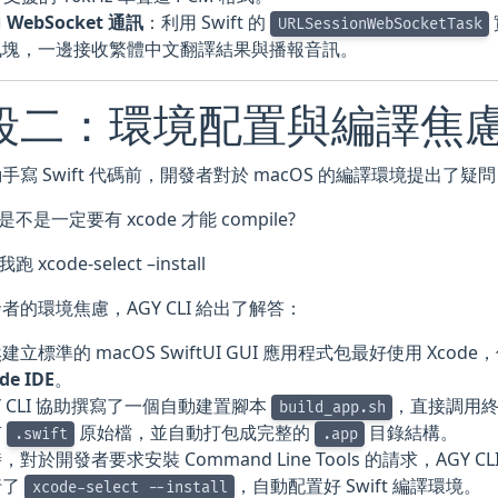
 WebSocket 通訊
：利用 Swift 的
URLSessionWebSocketTask
訊塊，一邊接收繁體中文翻譯結果與播報音訊。
段二：環境配置與編譯焦
手寫 Swift 代碼前，開發者對於 macOS 的編譯環境提出了疑
我是不是一定要有 xcode 才能 compile?
我跑 xcode-select –install
者的環境焦慮，AGY CLI 給出了解答：
建立標準的 macOS SwiftUI GUI 應用程式包最好使用 Xcode
de IDE
。
Y CLI 協助撰寫了一個自動建置腳本
，直接調用
build_app.sh
有
原始檔，並自動打包成完整的
目錄結構。
.swift
.app
，對於開發者要求安裝 Command Line Tools 的請求，AG
行了
，自動配置好 Swift 編譯環境。
xcode-select --install