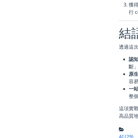
獲得
行 
結
透過這次
認
斷」
原
容
一
整
這項實戰
高品質地
AI
(29)
,