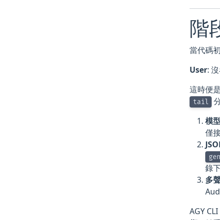
階
當代碼初
User
:
這時便是
分
tail
模
僅
JS
ge
錄
多聲
Au
AGY C