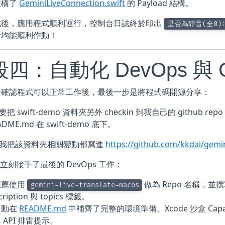
重構了
GeminiLiveConnection.swift
的 Payload 結構。
成後，應用程式順利運行，控制台日誌終於印出
是否為靜音(全0): 
音均能順利作動！
四：自動化 DevOps 與 G
者確認程式可以正常工作後，最後一步是將程式碼開源分享：
我要把 swift-demo 資料夾另外 checkin 到我自己的 github 
DME.md 在 swift-demo 底下。
 幫我把該資料夾相關變動都寫進
https://github.com/kkdai/gemin
LI 立刻接手了最後的 DevOps 工作：
推薦使用
做為 Repo 名稱，並撰
gemini-live-translate-macos
cription 與 topics 標籤。
自動在
README.md
中補齊了完整的環境準備、Xcode 沙盒 Capa
 API 排雷提示。