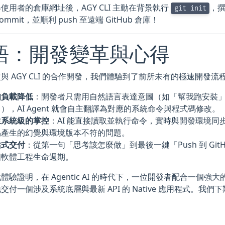
使用者的倉庫網址後，AGY CLI 主動在背景執行
，
git init
commit，並順利 push 至遠端 GitHub 倉庫！
語：開發變革與心得
與 AGY CLI 的合作開發，我們體驗到了前所未有的極速開發流
知負載降低
：開發者只需用自然語言表達意圖（如「幫我跑安裝
），AI Agent 就會自主翻譯為對應的系統命令與程式碼修改。
生系統級的掌控
：AI 能直接讀取並執行命令，實時與開發環境同步，極
易產生的幻覺與環境版本不符的問題。
站式交付
：從第一句「思考該怎麼做」到最後一鍵「Push 到 GitHu
個軟體工程生命週期。
體驗證明，在 Agentic AI 的時代下，一位開發者配合一個強大
交付一個涉及系統底層與最新 API 的 Native 應用程式。我們