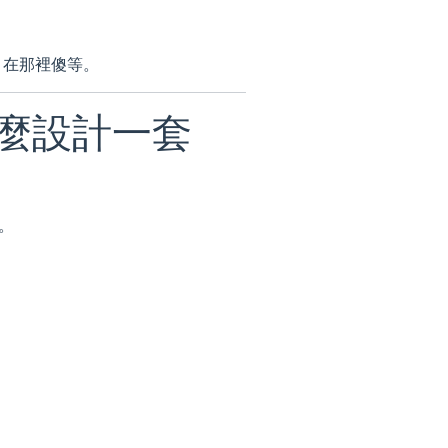
n 在那裡傻等。
該怎麼設計一套
。