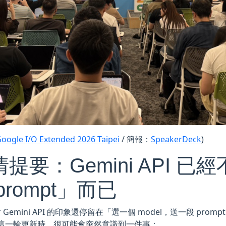
oogle I/O Extended 2026 Taipei
/ 簡報：
SpeakerDeck
)
提要：Gemini API 
prompt」而已
 Gemini API 的印象還停留在「選一個 model，送一段 pr
 年這一輪更新時，很可能會突然意識到一件事：