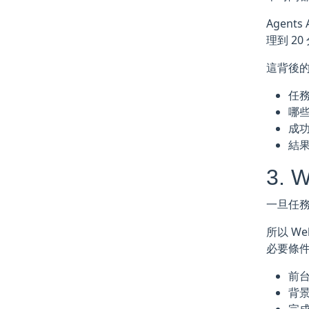
Agent
理到 2
這背後
任
哪
成
結
3. 
一旦任
所以 We
必要條件
前
背景