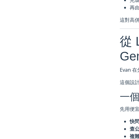
完成
再
這對高併
從 
Ge
Evan
這個設
一
先用便
快
查
複