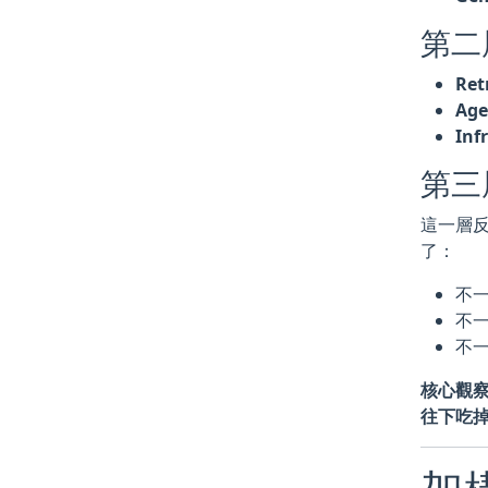
第二
Ret
Age
Inf
第三
這一層
了：
不一
不一
不一
核心觀
往下吃