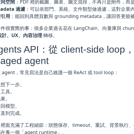
文同空間
：PDF 裡的截圖、圖表、圖文混排，不再只是附件，而
tadata 過濾
：可以依部門、系統、文件類型做過濾，這對企業
確引用
：能回到具體頁數與 grounding metadata，讓回答更
件很實際的事：很多企業過去花在 LangChain、向量庫與 chu
設計、UX、內容治理
轉移。
Agents API：從 client-side loop
aged agent
agent，常見寫法是自己維護一個 ReAct 或 tool loop：
型想下一步。
叫工具。
結果。
餵回模型。
複直到完成。
裡面充滿了工程細節：狀態保存、timeout、重試、背景執行
養一個「agent runtime」。