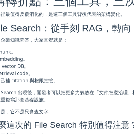
構轉折點：三個工具，三
享裡最值得反覆消化的，是這三個工具背後代表的架構變化。
File Search：從手刻 RAG，轉向 
到企業知識問答，大家直覺就是：
chunk。
embedding。
vector DB。
etrieval code。
己補 citation 與權限控管。
ile Search 出現後，開發者可以把更多力氣放在「文件怎麼
直重複寫那套基礎設施。
的是，它不是只會查文字。
這次的 File Search 特別值得注意