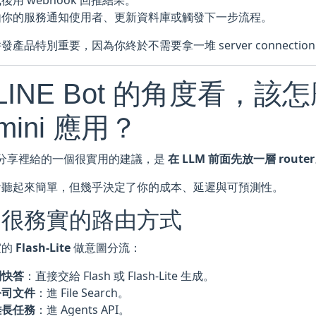
後用 webhook 回推結果。
由你的服務通知使用者、更新資料庫或觸發下一步流程。
發產品特別重要，因為你終於不需要拿一堆 server connectio
LINE Bot 的角度看，
mini 應用？
 在分享裡給的一個很實用的建議，是
在 LLM 前面先放一層 router
計聽起來簡單，但幾乎決定了你的成本、延遲與可預測性。
個很務實的路由方式
宜的
Flash-Lite
做意圖分流：
問快答
：直接交給 Flash 或 Flash-Lite 生成。
公司文件
：進 File Search。
雜長任務
：進 Agents API。