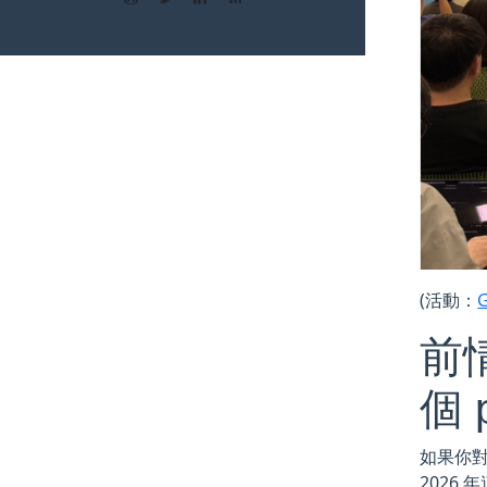
(活動：
G
前情
個 
如果你對
2026