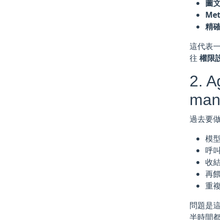
圖
Me
精
這代表一
往
權限
2. 
man
過去要做 
模
呼
收
再
重
問題是這
半時間都在