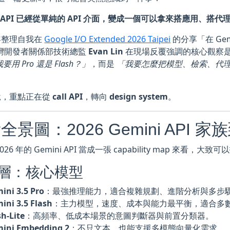
ni API 已經從單純的 API 介面，變成一個可以拿來搭應用、
容整理自我在
Google I/O Extended 2026 Taipei
的分享「在 Gem
 台灣開發者關係部技術總監
Evan Lin
在現場反覆強調的核心觀察
要用 Pro 還是 Flash？」
，而是
「我要怎麼把模型、檢索、代
。
說，重點正在從
call API
，轉向
design system
。
全景圖：2026 Gemini API
026 年的 Gemini API 當成一張 capability map 來看，大
層：核心模型
ini 3.5 Pro
：最強推理能力，適合複雜規劃、進階分析與多步
ini 3.5 Flash
：主力模型，速度、成本與能力最平衡，適合多
sh-Lite
：高頻率、低成本場景的意圖判斷器與前置分類器。
ini Embedding 2
：不只文本，也能支援多模態向量化需求。