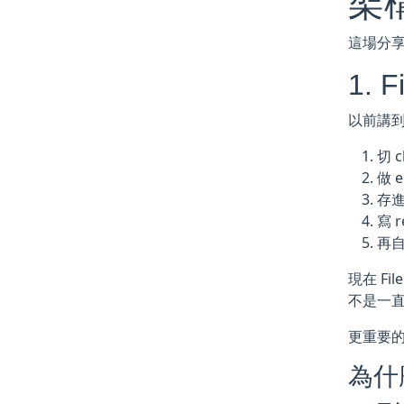
架
這場分
1. 
以前講
切 
做 
存進 
寫 r
再自
現在 F
不是一
更重要
為什麼