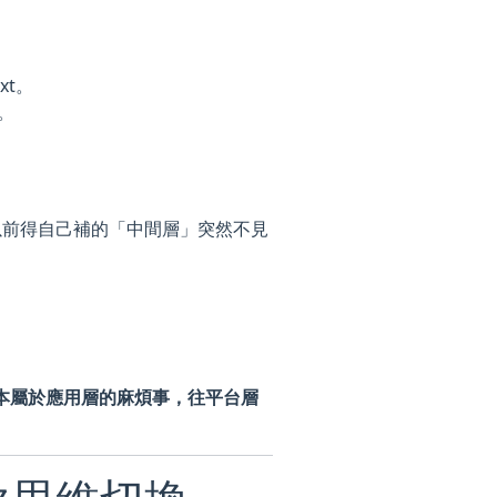
ext。
t。
以前得自己補的「中間層」突然不見
把原本屬於應用層的麻煩事，往平台層