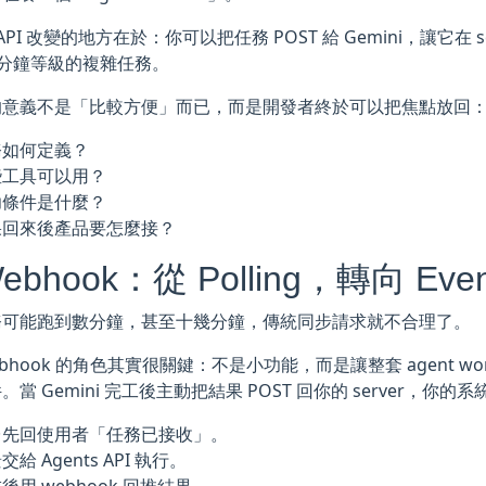
s API 改變的地方在於：你可以把任務 POST 給 Gemini，讓它在 
0 分鐘等級的複雜任務。
的意義不是「比較方便」而已，而是開發者終於可以把焦點放回
務如何定義？
些工具可以用？
功條件是什麼？
果回來後產品要怎麼接？
Webhook：從 Polling，轉向 Event
務可能跑到數分鐘，甚至十幾分鐘，傳統同步請求就不合理了。
bhook 的角色其實很關鍵：不是小功能，而是讓整套 agent workfl
。當 Gemini 完工後主動把結果 POST 回你的 server，你
台先回使用者「任務已接收」。
交給 Agents API 執行。