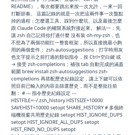
README），每次都要跳出來按一次允許，一來一回
打斷節奏。 這篇記錄的就是一次把這兩件事一次盤點
掉的過程：怎麼選工具、踩到什麼坑、以及最後怎麼
跟 Claude Code 的權限系統對接起來。 解法一：先
讓 zsh 自己記得你打過什麼 沒有裝 oh-my-zsh，也
不想為了兩個功能扛一整套框架，所以直接挑最小夠
用的兩個套件： zsh-autosuggestions：打字時用灰
色文字提示之前打過的類似指令，按 Ctrl+空白鍵 或
→ 接受 zsh-completions：補強 tab 自動完成的涵蓋
範圍 brew install zsh-autosuggestions zsh-
completions 再搭配歷史紀錄設定，讓上下鍵可以依
照目前已輸入的內容去篩選歷史，而不是整批往前
翻： # --- 指令歷史紀錄設定 ---
HISTFILE=~/.zsh_history HISTSIZE=10000
SAVEHIST=10000 setopt SHARE_HISTORY # 多個終
端機視窗共用歷史紀錄 setopt HIST_IGNORE_DUPS
setopt HIST_IGNORE_ALL_DUPS setopt
HIST_FIND_NO_DUPS setopt