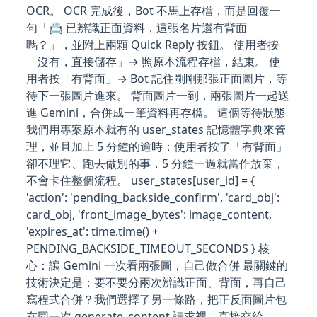
OCR。 OCR 完成後，Bot 不馬上存檔，而是回覆一
句「📇 已辨識正面資料，這張名片還有背面
嗎？」，並附上兩顆 Quick Reply 按鈕。 使用者按
「沒有，直接儲存」→ 照原本流程存檔，結束。 使
用者按「有背面」→ Bot 記住剛剛那張正面圖片，等
待下一張圖片進來。 背面圖片一到，兩張圖片一起送
進 Gemini，合併成一筆資料再存檔。 這個等待狀態
我們用專案原本就有的 user_states 記憶體字典來管
理，並且加上 5 分鐘的逾時：使用者按了「有背面」
卻不理它、跑去做別的事，5 分鐘一過就當作放棄，
不會卡住整個流程。 user_states[user_id] = {
'action': 'pending_backside_confirm', 'card_obj':
card_obj, 'front_image_bytes': image_content,
'expires_at': time.time() +
PENDING_BACKSIDE_TIMEOUT_SECONDS } 核
心：讓 Gemini 一次看兩張圖，自己做合併 最關鍵的
技術決定是：要不要分兩次辨識正面、背面，再自己
寫程式合併？我們選擇了另一條路，把正反面圖片包
在同一次 generate_content 請求裡，直接交給