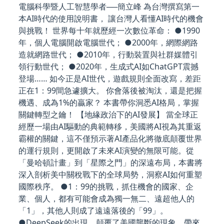
電腦科學暨人工智慧學者──簡立峰 為台灣撰寫第一
本AI時代的使用說明書， 讓台灣人看懂AI時代的機會
與挑戰！ 世界每十年就歷經一次數位革命： ●1990
年，個人電腦開啟電腦世代； ●2000年，網際網路
造就網路世代； ●2010年，行動裝置與社群媒體引
領行動世代； ●2020年，生成式AI如ChatGPT震撼
登場…… 如今正是AI世代，遊戲規則全面改寫，差距
正在1：99間急遽擴大。 你會落後被淘汰，還是把握
機遇、成為1%的贏家？ 本書帶你洞悉AI格局，掌握
關鍵轉型之鑰！ 【地緣政治下的AI發展】 當全球正
經歷一場由AI驅動的典範轉移，美國將AI視為其重返
霸權的關鍵，這不僅預示著AI產品化將徹底顛覆世界
的運行規則，更開啟了未來AI演變的無限可能。從
「曼哈頓計畫」到「星際之門」的深遠布局，本書將
深入剖析美中關稅戰下的全球局勢，洞察AI如何重塑
國際秩序。 ●1：99的挑戰，抓住機會的國家、企
業、個人，都有可能會成為獨一無二、遠超他人的
「1」，其他人則成了遠遠落後的「99」。
●DeepSeek的出現，顛覆了美國壟斷的現象，帶來