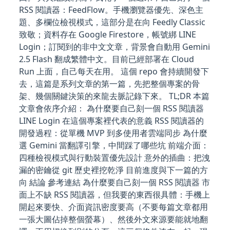
RSS 閱讀器：FeedFlow。手機瀏覽器優先、深色主
題、多欄位檢視模式，這部分是在向 Feedly Classic
致敬；資料存在 Google Firestore，帳號綁 LINE
Login；訂閱到的非中文文章，背景會自動用 Gemini
2.5 Flash 翻成繁體中文。目前已經部署在 Cloud
Run 上面，自己每天在用。 這個 repo 會持續開發下
去，這篇是系列文章的第一篇，先把整個專案的骨
架、幾個關鍵決策的來龍去脈記錄下來。 TL;DR 本篇
文章會依序介紹： 為什麼要自己刻一個 RSS 閱讀器
LINE Login 在這個專案裡代表的意義 RSS 閱讀器的
開發過程：從單機 MVP 到多使用者雲端同步 為什麼
選 Gemini 當翻譯引擎，中間踩了哪些坑 前端介面：
四種檢視模式與行動裝置優先設計 意外的插曲：把洩
漏的密鑰從 git 歷史裡挖乾淨 目前進度與下一篇的方
向 結論 參考連結 為什麼要自己刻一個 RSS 閱讀器 市
面上不缺 RSS 閱讀器，但我要的東西很具體：手機上
開起來要快、介面資訊密度要高（不要每篇文章都用
一張大圖佔掉整個螢幕）、然後外文來源要能就地翻