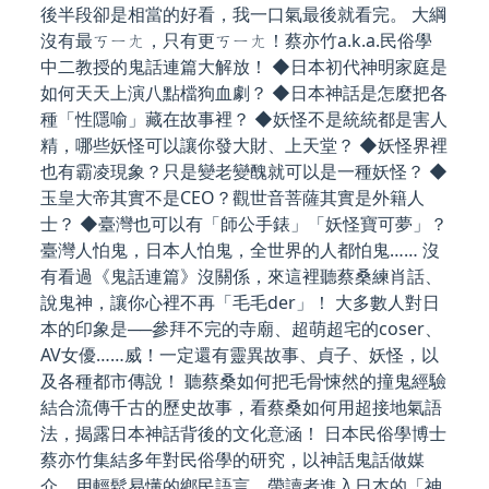
後半段卻是相當的好看，我一口氣最後就看完。 大綱
沒有最ㄎㄧㄤ，只有更ㄎㄧㄤ！蔡亦竹a.k.a.民俗學
中二教授的鬼話連篇大解放！ ◆日本初代神明家庭是
如何天天上演八點檔狗血劇？ ◆日本神話是怎麼把各
種「性隱喻」藏在故事裡？ ◆妖怪不是統統都是害人
精，哪些妖怪可以讓你發大財、上天堂？ ◆妖怪界裡
也有霸凌現象？只是變老變醜就可以是一種妖怪？ ◆
玉皇大帝其實不是CEO？觀世音菩薩其實是外籍人
士？ ◆臺灣也可以有「師公手錶」「妖怪寶可夢」？
臺灣人怕鬼，日本人怕鬼，全世界的人都怕鬼…… 沒
有看過《鬼話連篇》沒關係，來這裡聽蔡桑練肖話、
說鬼神，讓你心裡不再「毛毛der」！ 大多數人對日
本的印象是──參拜不完的寺廟、超萌超宅的coser、
AV女優……威！一定還有靈異故事、貞子、妖怪，以
及各種都市傳說！ 聽蔡桑如何把毛骨悚然的撞鬼經驗
結合流傳千古的歷史故事，看蔡桑如何用超接地氣語
法，揭露日本神話背後的文化意涵！ 日本民俗學博士
蔡亦竹集結多年對民俗學的研究，以神話鬼話做媒
介，用輕鬆易懂的鄉民語言，帶讀者進入日本的「神