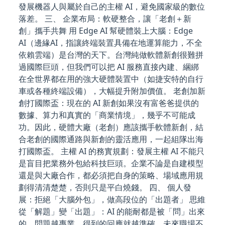
發展機器人與屬於自己的主權 AI，避免國家級的數位
落差。 三、 企業布局：軟硬整合，讓「老創＋新
創」攜手共舞 用 Edge AI 幫硬體裝上大腦：Edge
AI（邊緣AI，指讓終端裝置具備在地運算能力，不全
依賴雲端）是台灣的天下。台灣純做軟體新創很難拼
過國際巨頭，但我們可以把 AI 服務直接內建、綑綁
在全世界都在用的強大硬體裝置中（如捷安特的自行
車或各種終端設備），大幅提升附加價值。 老創加新
創打國際盃：現在的 AI 新創如果沒有富爸爸提供的
數據、算力和真實的「商業情境」，幾乎不可能成
功。因此，硬體大廠（老創）應該攜手軟體新創，結
合老創的國際通路與新創的靈活應用，一起組隊出海
打國際盃。 主權 AI 的務實規劃：發展主權 AI 不能只
是盲目把業務外包給科技巨頭。企業不論是自建模型
還是與大廠合作，都必須把自身的策略、場域應用規
劃得清清楚楚，否則只是平白燒錢。 四、 個人發
展：拒絕「大腦外包」，做高段位的「出題者」 思維
從「解題」變「出題」：AI 的能耐都是被「問」出來
的，問題越專業，得到的回應就越準確。未來職場不