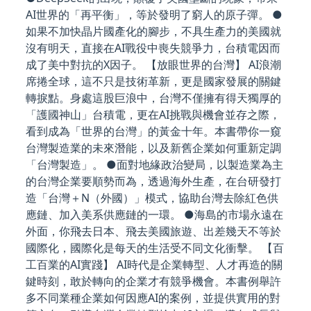
AI世界的「再平衡」，等於發明了窮人的原子彈。 ●
如果不加快晶片國產化的腳步，不具生產力的美國就
沒有明天，直接在AI戰役中喪失競爭力，台積電因而
成了美中對抗的X因子。 【放眼世界的台灣】 AI浪潮
席捲全球，這不只是技術革新，更是國家發展的關鍵
轉捩點。身處這股巨浪中，台灣不僅擁有得天獨厚的
「護國神山」台積電，更在AI挑戰與機會並存之際，
看到成為「世界的台灣」的黃金十年。本書帶你一窺
台灣製造業的未來潛能，以及新舊企業如何重新定調
「台灣製造」。 ●面對地緣政治變局，以製造業為主
的台灣企業要順勢而為，透過海外生產，在台研發打
造「台灣＋N（外國）」模式，協助台灣去除紅色供
應鏈、加入美系供應鏈的一環。 ●海島的市場永遠在
外面，你飛去日本、飛去美國旅遊、出差幾天不等於
國際化，國際化是每天的生活受不同文化衝擊。 【百
工百業的AI實踐】 AI時代是企業轉型、人才再造的關
鍵時刻，敢於轉向的企業才有競爭機會。本書例舉許
多不同業種企業如何因應AI的案例，並提供實用的對