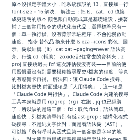
原本沒指定字體大小，吃系統預設的 13，直接加一行
font-size = 16 解決。 解法三：把 ls、cat、cd 也換
成更聰明的版本 顏色跟自動完成算是基礎建設，接著
補了三個常用指令的現代化替代品，選擇標準只有一
個：單一執行檔、沒有背景常駐程序，不會拖慢啟動
速度。 指令 替代品 換來什麼 ls eza --icons 彩色、圖
示、樹狀結構（lt） cat bat --paging=never 語法高
亮、行號 cd（輔助） zoxide 記住常去的資料夾，z
proj 直接跳過去 fzf 這次評估後沒有裝——目前的使
用習慣還沒有到需要模糊搜尋歷史/檔案的程度，等真
的有感覺卡再補。 解法四：讓 Claude Code 搜尋、
比對檔案更快 前面幾項是「人用得爽」，這一項是
「Claude Code 用得快」。Claude Code 內建的搜尋
工具本身就是用 ripgrep（rg）在跑，jq 也已經裝
了，所以缺的是這三個： fd：取代 find，語法簡單、
速度快，列檔案清單特別有感 ast-grep：結構化程式
碼搜尋，不是純文字比對，而是看語法樹（AST）。
可以搜「所有呼叫某函式且第一個參數是字串的地
方」，對大範圍重構或精準搜尋特定寫法比 regex 準