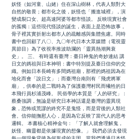
妖怪（如河童、山姥）住在深山樹林，代表人類對大
自然的敬畏；都市化之後，妖怪也「搬進城裡」，演
變成裂口女、超高速阿婆等都市怪談。 反映現實社會
的孤獨：這些現代怪談的誕生，表面上是恐怖故事，
骨子裡其實折射出都市人的疏離感與集體焦慮。同時
書中也回顧了八〇、九〇年代日本大眾媒體（電視靈
異節目）為了收視率推波助瀾的「靈異熱潮興衰
史」。 三、 有時還有臺灣：臺日神鬼的奇妙連結 講
日文的媽祖與日本神明：書中特別提及臺日信仰的交
織。例如日本長崎有多間媽祖廟，那裡的媽祖因為在
地化而會「說日文」；而臺灣台南則有「飛虎將軍
廟」，供奉的是二戰時為了保護臺灣村民而犧牲的日
本飛行員杉浦茂峰。 民俗學的本質是「人的研究」：
蔡桑強調，無論是研究日本神話還是臺灣的靈異現
象，恐怖或荒謬的終究不是鬼怪，而是背後的人類社
會。信仰能撫慰人心，是因為它反映了當代人的思考
邏輯。 本書核心精神金句： 「了解人就會理解鬼，
妖怪、幽靈都是依據現實的想像。」 我們必須去發現
每一個現象背後為何形成的主因。當我們透過日本怪