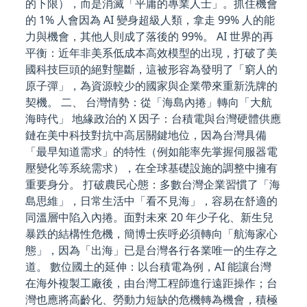
的下限），而是消滅「平庸的專業人士」。抓住機會
的 1% 人會因為 AI 變身超級人類，拿走 99% 人的能
力與機會，其他人則成了落後的 99%。 AI 世界的再
平衡：近年非美系低成本高效模型的出現，打破了美
國科技巨頭的絕對壟斷，這被形容為發明了「窮人的
原子彈」，為資源較少的國家與企業帶來重新洗牌的
契機。 二、 台灣情勢：從「海島內捲」轉向「大航
海時代」 地緣政治的 X 因子：台積電與台灣硬體供應
鏈在美中科技對抗中高居關鍵地位，因為台灣具備
「最早知道需求」的特性（例如能率先掌握伺服器電
壓變化等系統需求），在全球基礎設施的調整中擁有
重要身分。 打破農民心態：多數台灣企業習慣了「海
島思維」，日常生活中「看不見海」，容易在舒適的
同溫層中陷入內捲。面對未來 20 年少子化、新生兒
暴跌的結構性危機，簡博士疾呼必須轉向「航海家心
態」，因為「出海」已是台灣各行各業唯一的生存之
道。 數位國土的延伸：以台積電為例，AI 能讓台灣
在海外複製工廠後，由台灣工程師進行遠距操作；台
灣也應將高齡化、勞動力短缺的危機轉為機會，積極