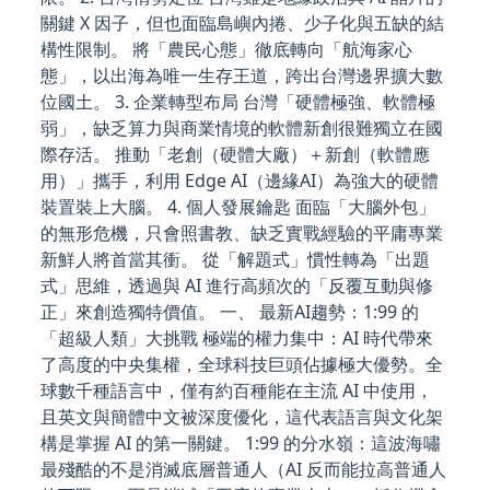
關鍵 X 因子，但也面臨島嶼內捲、少子化與五缺的結
構性限制。 將「農民心態」徹底轉向「航海家心
態」，以出海為唯一生存王道，跨出台灣邊界擴大數
位國土。 3. 企業轉型布局 台灣「硬體極強、軟體極
弱」，缺乏算力與商業情境的軟體新創很難獨立在國
際存活。 推動「老創（硬體大廠）＋新創（軟體應
用）」攜手，利用 Edge AI（邊緣AI）為強大的硬體
裝置裝上大腦。 4. 個人發展鑰匙 面臨「大腦外包」
的無形危機，只會照書教、缺乏實戰經驗的平庸專業
新鮮人將首當其衝。 從「解題式」慣性轉為「出題
式」思維，透過與 AI 進行高頻次的「反覆互動與修
正」來創造獨特價值。 一、 最新AI趨勢：1:99 的
「超級人類」大挑戰 極端的權力集中：AI 時代帶來
了高度的中央集權，全球科技巨頭佔據極大優勢。全
球數千種語言中，僅有約百種能在主流 AI 中使用，
且英文與簡體中文被深度優化，這代表語言與文化架
構是掌握 AI 的第一關鍵。 1:99 的分水嶺：這波海嘯
最殘酷的不是消滅底層普通人（AI 反而能拉高普通人