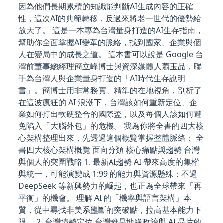
因為他們長期累積的知識能判斷AI生成內容的正確
性，這次AI的典範轉移，反過來將老一世代的優勢給
放大了。 這是一本專為台灣量身打造的AI生存指南，
幫助你全面掌握AI變革的脈絡，找到國家、企業與個
人在變局中的成長之道。 這本書可以說是 Google 台
灣前董事總經理簡立峰博士與資深媒體人蕭玉品，聯
手為台灣人與企業量身打造的「AI時代生存說明
書」。簡博士用非常務實、精準的在地視角，剖析了
在這波瘋狂的 AI 浪潮下，台灣該如何重新定位、企
業如何打出軟硬整合的國際盃，以及每個人該如何避
免陷入「大腦外包」的危機。 我為你將全書的四大核
心架構整理出來，先透過這個概覽掌握整體脈絡： 全
書四大核心架構概覽 面向分類 核心痛點與趨勢 台灣
與個人的突圍戰略 1. 最新AI趨勢 AI 帶來高度的集權
與統一，可能演變成 1:99 的能力與資源懸殊；不過
DeepSeek 等新興勢力的崛起，也正為全球帶來「再
平衡」的機會。 理解 AI 的「機率與語言架構」本
質，從中尋找非美系壟斷的突破點，拉高基本能力下
限。 2. 台灣情勢定位 台灣雖是地緣政治與 AI 晶片的