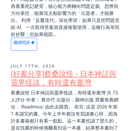
再看重死記硬背，核心能力將轉向問題定義、思辨與
方向掌控，能展現主動影響力的「出題者」才能勝
出。 利用「反覆迭代」深化學習：如果只是把問題丟
給 AI、一次取得答案就直接複製使用，這種行為等同
於抄襲；但如果能跟...
繼續閱讀
JULY 17TH, 2026
[好書分享]蔡桑說怪 - 日本神話與
靈界怪談，有時還有臺灣
蔡桑說怪 日本神話與靈界怪談，有時還有臺灣 共 73
人評分 作者： 蔡亦竹 出版社：圓神出版 買書推薦網
址： Readmoo: 由此去購買。 前言: 這是 2026 年第
1 本讀完的書。今年上半年都沒有寫讀書心得，因為
許多書籍都只有看一點點。這一本書也讀了蠻久的，
是在找書的時候偶爾看到這一本書，結果整本書到了