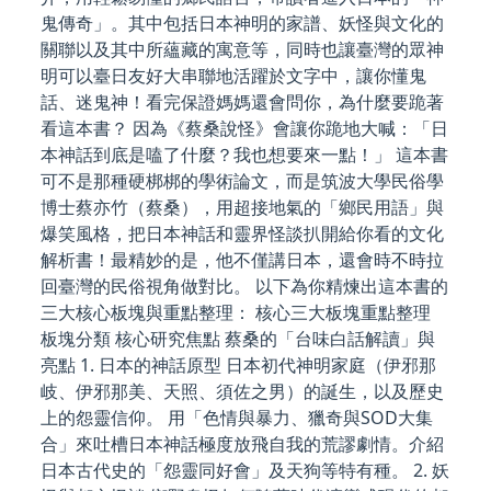
鬼傳奇」。其中包括日本神明的家譜、妖怪與文化的
關聯以及其中所蘊藏的寓意等，同時也讓臺灣的眾神
明可以臺日友好大串聯地活躍於文字中，讓你懂鬼
話、迷鬼神！看完保證媽媽還會問你，為什麼要跪著
看這本書？ 因為《蔡桑說怪》會讓你跪地大喊：「日
本神話到底是嗑了什麼？我也想要來一點！」 這本書
可不是那種硬梆梆的學術論文，而是筑波大學民俗學
博士蔡亦竹（蔡桑），用超接地氣的「鄉民用語」與
爆笑風格，把日本神話和靈界怪談扒開給你看的文化
解析書！最精妙的是，他不僅講日本，還會時不時拉
回臺灣的民俗視角做對比。 以下為你精煉出這本書的
三大核心板塊與重點整理： 核心三大板塊重點整理
板塊分類 核心研究焦點 蔡桑的「台味白話解讀」與
亮點 1. 日本的神話原型 日本初代神明家庭（伊邪那
岐、伊邪那美、天照、須佐之男）的誕生，以及歷史
上的怨靈信仰。 用「色情與暴力、獵奇與SOD大集
合」來吐槽日本神話極度放飛自我的荒謬劇情。介紹
日本古代史的「怨靈同好會」及天狗等特有種。 2. 妖