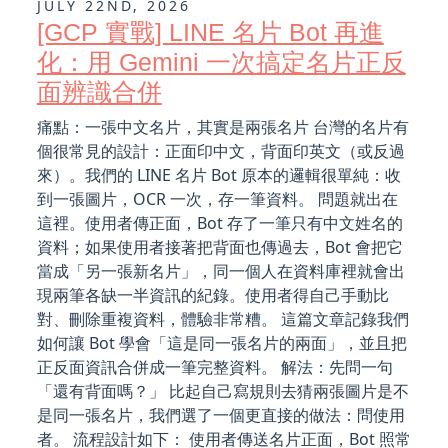
JULY 22ND, 2026
[GCP 實戰] LINE 名片 Bot 再進
化：用 Gemini 一次搞定名片正反
面辨識合併
痛點：一張中文名片，其實是兩張名片 台灣的名片有
個很常見的設計：正面印中文，背面印英文（或反過
來）。我們的 LINE 名片 Bot 原本的邏輯很單純：收
到一張圖片，OCR 一次，存一筆資料。 問題就出在
這裡。使用者傳正面，Bot 存了一筆只有中文姓名的
資料；如果使用者接著把背面也傳過去，Bot 會把它
當成「另一張新名片」，同一個人在資料庫裡就會出
現兩筆各缺一半資訊的紀錄。使用者得自己手動比
對、刪除重複資料，體驗非常糟。 這篇文章記錄我們
如何讓 Bot 學會「這是同一張名片的兩面」，並且把
正反面資訊合併成一筆完整資料。 解法：先問一句
「還有背面嗎？」 比起自己寫規則去猜兩張圖片是不
是同一張名片，我們選了一個更直接的做法：問使用
者。 流程設計如下： 使用者傳送名片正面，Bot 照常