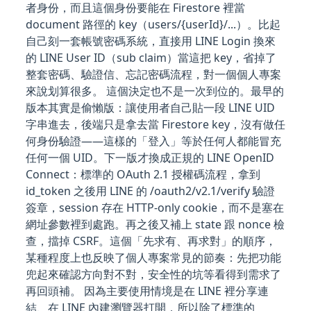
者身份，而且這個身份要能在 Firestore 裡當
document 路徑的 key（users/{userId}/...）。比起
自己刻一套帳號密碼系統，直接用 LINE Login 換來
的 LINE User ID（sub claim）當這把 key，省掉了
整套密碼、驗證信、忘記密碼流程，對一個個人專案
來說划算很多。 這個決定也不是一次到位的。最早的
版本其實是偷懶版：讓使用者自己貼一段 LINE UID
字串進去，後端只是拿去當 Firestore key，沒有做任
何身份驗證——這樣的「登入」等於任何人都能冒充
任何一個 UID。下一版才換成正規的 LINE OpenID
Connect：標準的 OAuth 2.1 授權碼流程，拿到
id_token 之後用 LINE 的 /oauth2/v2.1/verify 驗證
簽章，session 存在 HTTP-only cookie，而不是塞在
網址參數裡到處跑。再之後又補上 state 跟 nonce 檢
查，擋掉 CSRF。這個「先求有、再求對」的順序，
某種程度上也反映了個人專案常見的節奏：先把功能
兜起來確認方向對不對，安全性的坑等看得到需求了
再回頭補。 因為主要使用情境是在 LINE 裡分享連
結、在 LINE 內建瀏覽器打開，所以除了標準的