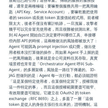
規範也已經引用了這份草案。 傳統的服務對服務授
權，通常是兩種極端：要嘛整個服務共用一把萬用鑰
匙（API Key、Service Account），要嘛乾脆把使用
者的 session 或長效 token 直接借給程式用。前者權
限太大，後者不僅沒有審計軌跡，一旦洩漏，攻擊者
幾乎可以完全冒充使用者，而且很難被偵測出來。等
到 AI Agent 開始自己決定要呼叫哪些工具、串接哪
些內部 API 的時候，這兩種做法的風險都被放大了：
Agent 可能因為 prompt injection 或幻覺，做出使
用者根本沒打算做的操作，而如果 Agent 手上握的是
一把萬用鑰匙，後果就是全公司資料任其存取。真實
場景裡也常常是「Orchestrator Agent 呼叫 Sub-
Agent」的多層架構，風險是一路往下傳遞的。 ID-
JAG 想做到的是：Agent 每一次行動，都必須能證明
「這是某個特定使用者，在某個特定當下，授權我做
這一件特定的事」，而且這個授權範圍要盡可能窄、
有效期要盡可能短。它建立在 OAuth2 的 token
exchange（RFC 8693）之上，多蓋了一層「這個
token 是從人的身份主張衍生出來的」證明機制。這