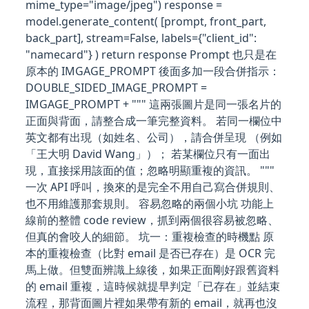
mime_type="image/jpeg") response =
model.generate_content( [prompt, front_part,
back_part], stream=False, labels={"client_id":
"namecard"} ) return response Prompt 也只是在
原本的 IMGAGE_PROMPT 後面多加一段合併指示：
DOUBLE_SIDED_IMAGE_PROMPT =
IMGAGE_PROMPT + """ 這兩張圖片是同一張名片的
正面與背面，請整合成一筆完整資料。 若同一欄位中
英文都有出現（如姓名、公司），請合併呈現 （例如
「王大明 David Wang」）； 若某欄位只有一面出
現，直接採用該面的值；忽略明顯重複的資訊。 """
一次 API 呼叫，換來的是完全不用自己寫合併規則、
也不用維護那套規則。 容易忽略的兩個小坑 功能上
線前的整體 code review，抓到兩個很容易被忽略、
但真的會咬人的細節。 坑一：重複檢查的時機點 原
本的重複檢查（比對 email 是否已存在）是 OCR 完
馬上做。但雙面辨識上線後，如果正面剛好跟舊資料
的 email 重複，這時候就提早判定「已存在」並結束
流程，那背面圖片裡如果帶有新的 email，就再也沒