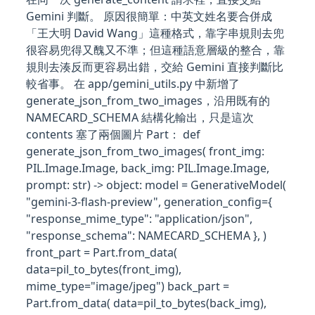
Gemini 判斷。 原因很簡單：中英文姓名要合併成
「王大明 David Wang」這種格式，靠字串規則去兜
很容易兜得又醜又不準；但這種語意層級的整合，靠
規則去湊反而更容易出錯，交給 Gemini 直接判斷比
較省事。 在 app/gemini_utils.py 中新增了
generate_json_from_two_images，沿用既有的
NAMECARD_SCHEMA 結構化輸出，只是這次
contents 塞了兩個圖片 Part： def
generate_json_from_two_images( front_img:
PIL.Image.Image, back_img: PIL.Image.Image,
prompt: str) -> object: model = GenerativeModel(
"gemini-3-flash-preview", generation_config={
"response_mime_type": "application/json",
"response_schema": NAMECARD_SCHEMA }, )
front_part = Part.from_data(
data=pil_to_bytes(front_img),
mime_type="image/jpeg") back_part =
Part.from_data( data=pil_to_bytes(back_img),