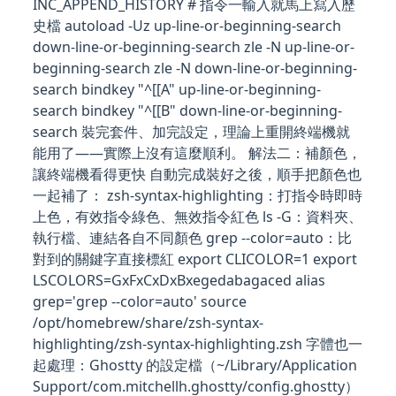
INC_APPEND_HISTORY # 指令一輸入就馬上寫入歷
史檔 autoload -Uz up-line-or-beginning-search
down-line-or-beginning-search zle -N up-line-or-
beginning-search zle -N down-line-or-beginning-
search bindkey "^[[A" up-line-or-beginning-
search bindkey "^[[B" down-line-or-beginning-
search 裝完套件、加完設定，理論上重開終端機就
能用了——實際上沒有這麼順利。 解法二：補顏色，
讓終端機看得更快 自動完成裝好之後，順手把顏色也
一起補了： zsh-syntax-highlighting：打指令時即時
上色，有效指令綠色、無效指令紅色 ls -G：資料夾、
執行檔、連結各自不同顏色 grep --color=auto：比
對到的關鍵字直接標紅 export CLICOLOR=1 export
LSCOLORS=GxFxCxDxBxegedabagaced alias
grep='grep --color=auto' source
/opt/homebrew/share/zsh-syntax-
highlighting/zsh-syntax-highlighting.zsh 字體也一
起處理：Ghostty 的設定檔（~/Library/Application
Support/com.mitchellh.ghostty/config.ghostty）