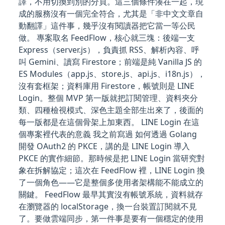
譯，不用切換到別的分頁。這三個條件湊在一起，現
成的服務沒有一個完全符合，尤其是「非中文文章自
動翻譯」這件事，幾乎沒有閱讀器把它當一等公民
做。 專案取名 FeedFlow，核心就三塊：後端一支
Express（server.js），負責抓 RSS、解析內容、呼
叫 Gemini、讀寫 Firestore；前端是純 Vanilla JS 的
ES Modules（app.js、store.js、api.js、i18n.js），
沒有套框架；資料庫用 Firestore，帳號則是 LINE
Login。整個 MVP 第一版就把訂閱管理、資料夾分
類、四種檢視模式、深色主題全部生出來了，後面的
每一版都是在這個骨架上加東西。 LINE Login 在這
個專案裡代表的意義 我之前寫過 如何透過 Golang
開發 OAuth2 的 PKCE，講的是 LINE Login 導入
PKCE 的實作細節。那時候是把 LINE Login 當研究對
象在拆解協定；這次在 FeedFlow 裡，LINE Login 換
了一個角色——它是整個多使用者架構能不能成立的
關鍵。 FeedFlow 最早其實沒有帳號系統，資料就存
在瀏覽器的 localStorage，換一台裝置訂閱就不見
了。要做雲端同步，第一件事是要有一個穩定的使用