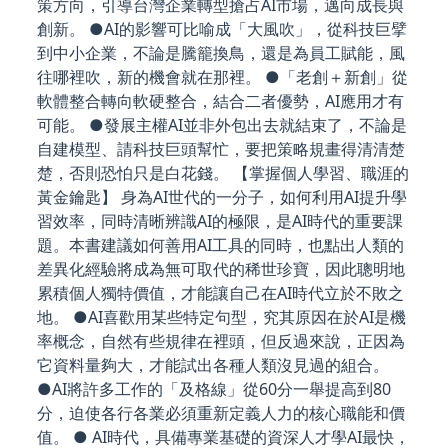
策方向，引導台灣企業轉型搶占AI市場，邁向成長與
創新。 ●AI的影響可比喻成「大風吹」，從科技巨擘
到中小企業，不論是騰籠換鳥，還是為員工賦能，風
往哪裡吹，新的機會就在那裡。 ●「老創＋新創」從
軟體整合轉向軟硬整合，結合二者優勢，AI應用才有
可能。 ●發展主權AI並非外包出去就結束了，不論是
自建模型、請科技巨頭幫忙，要把策略規畫得清清楚
楚，否則恐怕只是白花錢。 【掌握個人學習、職涯的
黃金鑰匙】 身為AI世代的一分子，如何利用AI提升學
習效率，同時清晰辨識AI的極限，是AI時代的重要課
題。本書建議如何善用AI工具的同時，也點出人類的
差異化經驗將成為無可取代的稀世珍寶，因此聰明地
累積個人獨特價值，才能讓自己在AI時代立於不敗之
地。 ●AI喜歡用某些特定句型，究其原因在於AI是機
率概念，自然有些規律在裡頭，但反過來說，正因為
它資料量夠大，才能試出各種人類沒見過的組合。
●AI將許多工作的「及格線」從60分一舉提高到80
分，迫使各行各業必須重新定義人力的核心職能和價
值。 ● AI時代，具備專業基礎的資深人才學AI最快，