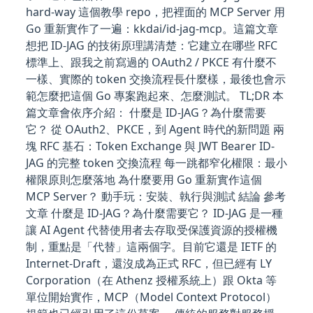
hard-way 這個教學 repo，把裡面的 MCP Server 用
Go 重新實作了一遍：kkdai/id-jag-mcp。這篇文章
想把 ID-JAG 的技術原理講清楚：它建立在哪些 RFC
標準上、跟我之前寫過的 OAuth2 / PKCE 有什麼不
一樣、實際的 token 交換流程長什麼樣，最後也會示
範怎麼把這個 Go 專案跑起來、怎麼測試。 TL;DR 本
篇文章會依序介紹： 什麼是 ID-JAG？為什麼需要
它？ 從 OAuth2、PKCE，到 Agent 時代的新問題 兩
塊 RFC 基石：Token Exchange 與 JWT Bearer ID-
JAG 的完整 token 交換流程 每一跳都窄化權限：最小
權限原則怎麼落地 為什麼要用 Go 重新實作這個
MCP Server？ 動手玩：安裝、執行與測試 結論 參考
文章 什麼是 ID-JAG？為什麼需要它？ ID-JAG 是一種
讓 AI Agent 代替使用者去存取受保護資源的授權機
制，重點是「代替」這兩個字。目前它還是 IETF 的
Internet-Draft，還沒成為正式 RFC，但已經有 LY
Corporation（在 Athenz 授權系統上）跟 Okta 等
單位開始實作，MCP（Model Context Protocol）