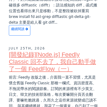
確很多 difftastic（difft）：語法感知的 diff，函式搬
位置也看得出來只是移動，不是整段被砍掉重寫
brew install fd ast-grep difftastic git-delta git-
delta 主要是給人看 git diff...
繼續閱讀
JULY 25TH, 2026
[開發紀錄][Node.js] Feedly
Classic 回不去了，我自己動手做
了一個 FeedFlow（一）
前言: Feedly 改版之後，介面我一直不習慣，尤其是
懷念舊版 Feedly Classic 那種一欄式、資訊密度高、
不拖泥帶水的閱讀節奏。訂閱的來源裡有不少英文、
日文、韓文的技術部落格，每次要嘛開分頁丟去翻
譯、要嘛乾脆跳過，久而久之這些來源就變成已讀不
回。 與其繼續將就，我花了一個週末，自己刻了一個