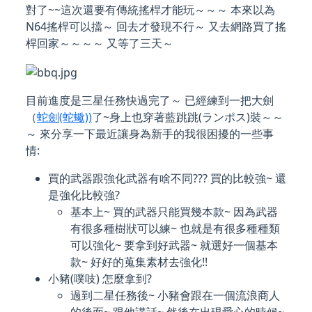
對了~~這次還要有傳統搖桿才能玩～～～ 本來以為
N64搖桿可以擋～ 回去才發現不行～ 又去網路買了搖
桿回家～～～～ 又等了三天～
目前進度是三星任務快過完了～ 已經練到一把大劍
（
蛇劍(蛇蠍))
了~身上也穿著藍跳跳(ランポス)裝～～
～ 來分享一下最近讓身為新手的我很困擾的一些事
情:
買的武器跟強化武器有啥不同??? 買的比較強~ 還
是強化比較強?
基本上~ 買的武器只能買幾本款~ 因為武器
有很多種樹狀可以練~ 也就是有很多種種類
可以強化~ 要拿到好武器~ 就選好一個基本
款~ 好好的蒐集素材去強化!!
小豬(噗吱) 怎麼拿到?
過到二星任務後~ 小豬會跟在一個流浪商人