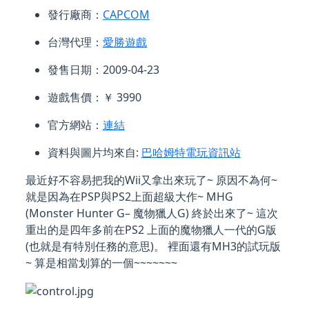
發行廠商：
CAPCOM
台灣代理：
愛勝遊戲
發售日期：2009-04-23
遊戲售價：￥ 3990
官方網站：
連結
資料與圖片均來自:
巴哈姆特電玩資訊站
最近好不容易把我的Wii又拿出來玩了~ 原因不為何~
就是因為在PSP與PS2上面超級大作~ MHG
(Monster Hunter G– 魔物獵人G) 終於出來了~ 這次
重出的是四年多前在PS2 上面的魔物獵人一代的G版
(也就是有特別任務的意思)。 裡面還有MH3的試玩版
~ 算是相當划算的一個~~~~~~~