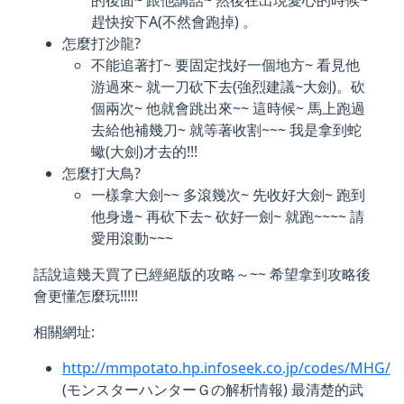
的後面~ 跟他講話~ 然後在出現愛心的時候~
趕快按下A(不然會跑掉) 。
怎麼打沙龍?
不能追著打~ 要固定找好一個地方~ 看見他
游過來~ 就一刀砍下去(強烈建議~大劍)。砍
個兩次~ 他就會跳出來~~ 這時候~ 馬上跑過
去給他補幾刀~ 就等著收割~~~ 我是拿到蛇
蠍(大劍)才去的!!!
怎麼打大鳥?
一樣拿大劍~~ 多滾幾次~ 先收好大劍~ 跑到
他身邊~ 再砍下去~ 砍好一劍~ 就跑~~~~ 請
愛用滾動~~~
話說這幾天買了已經絕版的攻略～~~ 希望拿到攻略後
會更懂怎麼玩!!!!!
相關網址:
http://mmpotato.hp.infoseek.co.jp/codes/MHG/
(モンスターハンターＧの解析情報) 最清楚的武