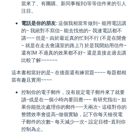
當來了、有團購、新同事報到)等等信件來的引人
注目。
電話是你的朋友
: 這個我相當常做到~ 能用電話講
的~ 我絕對不寫信~ 能去找他的~ 我連電話都不
講~~~ 但是~ 由於最近真的忙到不行 (不是在開會
~ 就是在走去會議室的路上?) 於是我開始用信件~
還有IM 不過真的效果都不好~ 還是直接走過去講
比較了解~~~~~~
這本書相當好的是~ 在後面還有練習題~~~~ 每題都相
當有趣且實用~~~~
控制你的電子郵件，沒有規定電子郵件來了就要
讀~或是在一個小時內要回應~~~ 有研究指出~ 如
果你能批次處理你的郵件~一天兩次~ 這樣對你的
整體效率會提高~做個實驗，記下你每天檢視電
子郵件的次數~ 每天減少一次~ 設定目標~直到你
控制為止。