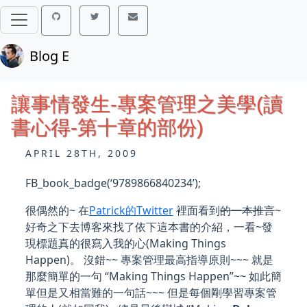
Blog E
讓事情發生-專案管理之美學(讀
書心得-第十章的部份)
APRIL 28TH, 2009
FB_book_badge(‘9789866840234’);
很偶然的~ 在
Patrick的Twitter
裡面看到
的一本推言
~
好奇之下去博客來找了依下這本書的介紹，一看~發
現標題真的很寫入我的心(Making Things
Happen)。 沒錯~~ 專案管理最高指導原則~~~ 就是
那麼簡單的一句 “Making Things Happen”~~ 如此簡
單但是又相當難的一句話~~~ 但是每個剛學習專案管