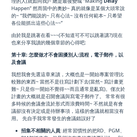
理的人(就如同我)~ 總是最後變城 “Making
Delay
Happen” 然而箇中的奧妙~ 真的就像是某個大頭常說
的~ “我們能說的~ 只有心法~ 沒有任何範本~ 只希望
各位能抓出這些心法~~”
由於我是跳著在看~~~(不知道可不可以跳著講?)現在
也來分享我讀的幾個章節的心得吧:
第十章: 怎麼做才不會困擾別人:流程，電子郵件，以
及會議
我想我會先選這章來讀，大概也是一開始專案管理比
較難的東西~ 當然不是往寫計劃下去(當然~ 寫計畫更
難~ 只是你一開始不覺得~~而且通常是亂寫)。僅次於
計畫的大概就是召開會議與寫電子郵件了。 常常有很
多時候的會議會流於形式而浪費時間~ 不然就是有會
議卻沒有決定或是待辦事項，這樣的會議就相當沒有
用。 先自手我常常發生的會議錯誤好了
招集不相關的人員
: 經常習慣性的把RD、PGM、