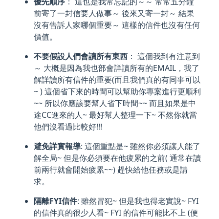
優先順序
： 這也是我常忘記的～～ 常常五分鐘
前寄了一封信要人做事～ 後來又寄一封～ 結果
沒有告訴人家哪個重要～ 這樣的信件也沒有任何
價值。
不要假設人們會讀所有東西
： 這個我到有注意到
～ 大概是因為我也部會詳讀所有的EMAIL，我了
解詳讀所有信件的重要(而且我們真的有同事可以
~ ) 這個省下來的時間可以幫助你專案進行更順利
~~ 所以你應該要幫人省下時間~~ 而且如果是中
途CC進來的人~ 最好幫人整理一下~ 不然你就當
他們沒看過比較好!!!
避免詳實報導
: 這個重點是~ 雖然你必須讓人能了
解全局~ 但是你必須要在他疲累的之前( 通常在讀
前兩行就會開始疲累~~) 趕快給他任務或是請
求。
隔離FYI信件
: 雖然冒犯~ 但是我也得老實說~ FYI
的信件真的很少人看~ FYI 的信件可能比不上 (便