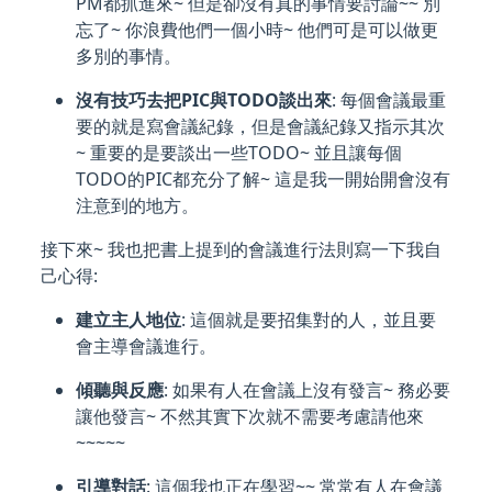
PM都抓進來~ 但是卻沒有真的事情要討論~~ 別
忘了~ 你浪費他們一個小時~ 他們可是可以做更
多別的事情。
沒有技巧去把PIC與TODO談出來
: 每個會議最重
要的就是寫會議紀錄，但是會議紀錄又指示其次
~ 重要的是要談出一些TODO~ 並且讓每個
TODO的PIC都充分了解~ 這是我一開始開會沒有
注意到的地方。
接下來~ 我也把書上提到的會議進行法則寫一下我自
己心得:
建立主人地位
: 這個就是要招集對的人，並且要
會主導會議進行。
傾聽與反應
: 如果有人在會議上沒有發言~ 務必要
讓他發言~ 不然其實下次就不需要考慮請他來
~~~~~
引導對話
: 這個我也正在學習~~ 常常有人在會議