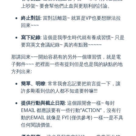
上吵架~ 要會幫他們止血與更順利的討論。
終止對話
: 當對話離題~ 就算是VP也要想辦法拉
回來~~~
寫下紀錄
: 這個是我學生時代就有養成習慣~ 只是
要寫英文會議紀錄~ 真的有點難~~~~~
那講回來~一開始容易有的另外一個壞習慣，就是電
子郵件~~~ 把裡面一些有提到但是也是我的缺點的地
方列出來:
簡單、明瞭
: 常常我會忘記要把前言提一下，讓
許多剛看到信的人都不知道要幹嘛!!!
提供行動與截止日期
: 這個跟開會一樣~ 每封
EMAIL 都應該要有一些行動”ACTION”，沒有行
動的EMAIL 就像是 FYI (僅供參考) 一樣~~是不具
任何閱讀價值。