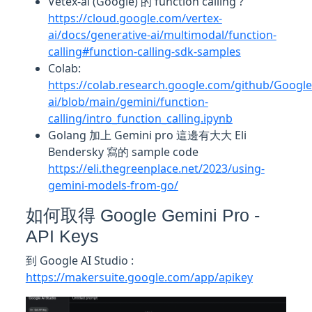
Vetex-ai (Google) 的 function calling ?
https://cloud.google.com/vertex-
ai/docs/generative-ai/multimodal/function-
calling#function-calling-sdk-samples
Colab:
https://colab.research.google.com/github/Googl
ai/blob/main/gemini/function-
calling/intro_function_calling.ipynb
Golang 加上 Gemini pro 這邊有大大 Eli
Bendersky 寫的 sample code
https://eli.thegreenplace.net/2023/using-
gemini-models-from-go/
如何取得 Google Gemini Pro -
API Keys
到 Google AI Studio :
https://makersuite.google.com/app/apikey