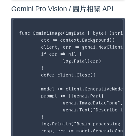
Gemini Pro Vision / 圖片相關 API
func GeminiImage(imgData []byte) (string, e
	ctx := context.Background()

	client, err := genai.NewClient(ctx, option.WithAPIKey(geminiKey))

	if err != nil {

		log.Fatal(err)

	}

	defer client.Close()

	model := client.GenerativeModel("gemini-pro-vision")

	prompt := []genai.Part{

		genai.ImageData("png", imgData),

		genai.Text("Describe this image with scientific detail, reply in zh-TW:"),

	}

	log.Println("Begin processing image...")

	resp, err := model.GenerateContent(ctx, prompt...)
