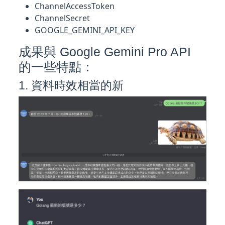
ChannelAccessToken
ChannelSecret
GOOGLE_GEMINI_API_KEY
成果與 Google Gemini Pro API
的一些特點：
1. 資料時效相當的新