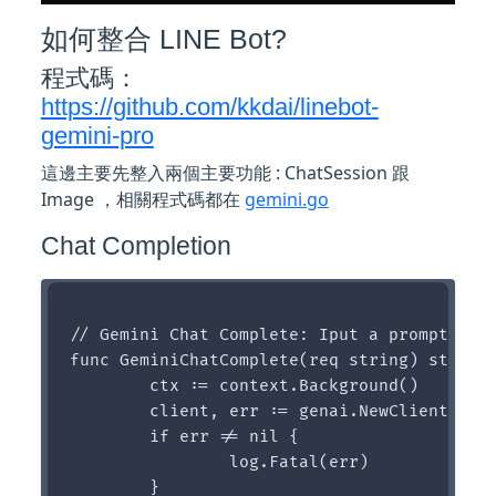
如何整合 LINE Bot?
程式碼：
https://github.com/kkdai/linebot-
gemini-pro
這邊主要先整入兩個主要功能 : ChatSession 跟
Image ，相關程式碼都在
gemini.go
Chat Completion
// Gemini Chat Complete: Iput a prompt and 
func GeminiChatComplete(req string) string 
	ctx := context.Background()

	client, err := genai.NewClient(ctx, option.WithAPIKey(geminiKey))

	if err != nil {

		log.Fatal(err)

	}
