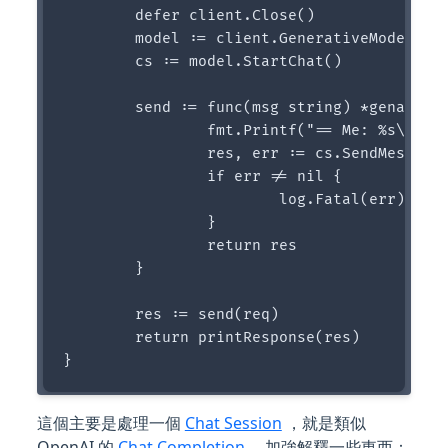
	defer client.Close()

	model := client.GenerativeModel("gemini-pro")

	cs := model.StartChat()

	send := func(msg string) *genai.GenerateContentResponse {

		fmt.Printf("== Me: %s\n== Model:\n", msg)

		res, err := cs.SendMessage(ctx, genai.Text(msg))

		if err != nil {

			log.Fatal(err)

		}

		return res

	}

	res := send(req)

	return printResponse(res)

這個主要是處理一個
Chat Session
，就是類似
OpenAI 的
Chat Completion
。 加強解釋一些東西：