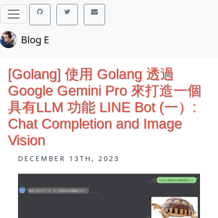
Blog E
[Golang] 使用 Golang 透過
Google Gemini Pro 來打造一個
具有LLM 功能 LINE Bot (一）:
Chat Completion and Image
Vision
DECEMBER 13TH, 2023