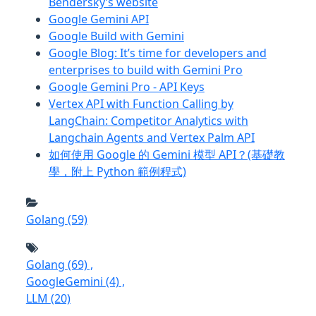
Bendersky’s website
Google Gemini API
Google Build with Gemini
Google Blog: It’s time for developers and
enterprises to build with Gemini Pro
Google Gemini Pro - API Keys
Vertex API with Function Calling by
LangChain: Competitor Analytics with
Langchain Agents and Vertex Palm API
如何使用 Google 的 Gemini 模型 API？(基礎教
學，附上 Python 範例程式)
Golang
(59)
Golang
(69)
,
GoogleGemini
(4)
,
LLM
(20)