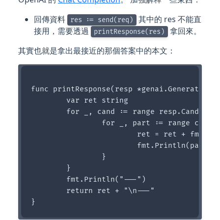
回傳資料
其中的 res 不能直
res := send(req)
接用，需要透過
拿回來。
printResponse(res)
其實也就是拿出最接近的那個答案中的本文：
func printResponse(resp *genai.GenerateCont
	var ret string

	for _, cand := range resp.Candidates {

		for _, part := range cand.Content.Parts {

			ret = ret + fmt.Sprintf("%v", part)

			fmt.Println(part)

		}

	}

	fmt.Println("---")

	return ret + "\n---"
