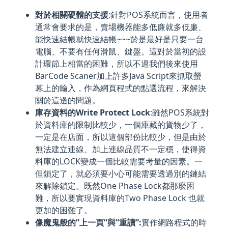
對於相關硬體的支援
:針對POS系統而言，使用者
通常會要求的是，賣場機器能多低廉就多低廉、
能快速結帳就快速結帳~~~於是最好是只要一台
電腦、不要有任何滑鼠、鍵盤。這對於當初的設
計環節上相當的困難，所以不過我們後來使用
BarCode Scaner加上許多Java Script來抓取螢
幕上的輸入，作為網頁程式的點選流程，來解決
關於這邊的問題。
庫存資料的Write Protect Lock
:雖然POS系統對
於資料庫的限制比較少，一個庫藏的貨物少了，
一定是在店面，所以這個部份比較少，但是由於
無法建立連線、加上連線品質不一定穩，使得資
料庫的LOCK變成一個比較需要考量的因素。一
但鎖定了，就必須要小心可能需要透過別的鏈結
來解除鎖定。既然One Phase Lock都那麼困
難，所以要實現資料庫的Two Phase Lock 也就
更加的困難了。
像魔鬼般的”上一頁”與”重讀”:
實作網路程式的時