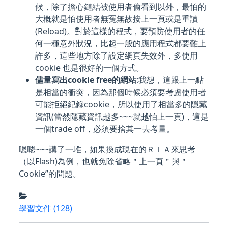
候，除了擔心鏈結被使用者偷看到以外，最怕的
大概就是怕使用者無冤無故按上一頁或是重讀
(Reload)。對於這樣的程式，要預防使用者的任
何一種意外狀況，比起一般的應用程式都要難上
許多，這些地方除了設定網頁失效外，多使用
cookie 也是很好的一個方式。
儘量寫出cookie free的網站
:我想，這跟上一點
是相當的衝突，因為那個時候必須要考慮使用者
可能拒絕紀錄cookie，所以使用了相當多的隱藏
資訊(當然隱藏資訊越多~~~就越怕上一頁)，這是
一個trade off，必須要捨其一去考量。
嗯嗯~~~講了一堆，如果換成現在的ＲＩＡ來思考
（以Flash)為例，也就免除省略＂上一頁＂與＂
Cookie”的問題。
學習文件
(128)