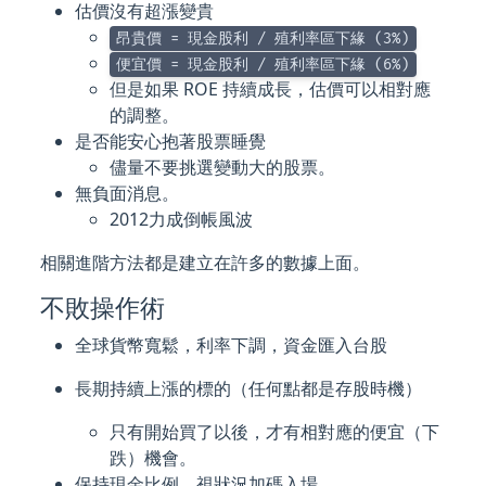
估價沒有超漲變貴
昂貴價 = 現金股利 / 殖利率區下緣 (3%)
便宜價 = 現金股利 / 殖利率區下緣 (6%)
但是如果 ROE 持續成長，估價可以相對應
的調整。
是否能安心抱著股票睡覺
儘量不要挑選變動大的股票。
無負面消息。
2012力成倒帳風波
相關進階方法都是建立在許多的數據上面。
不敗操作術
全球貨幣寬鬆，利率下調，資金匯入台股
長期持續上漲的標的（任何點都是存股時機）
只有開始買了以後，才有相對應的便宜（下
跌）機會。
保持現金比例，視狀況加碼入場。