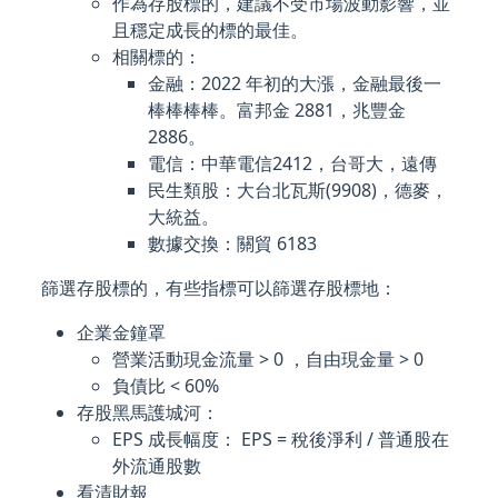
作為存股標的，建議不受市場波動影響，並
且穩定成長的標的最佳。
相關標的：
金融：2022 年初的大漲，金融最後一
棒棒棒棒。富邦金 2881，兆豐金
2886。
電信：中華電信2412，台哥大，遠傳
民生類股：大台北瓦斯(9908)，德麥，
大統益。
數據交換：關貿 6183
篩選存股標的，有些指標可以篩選存股標地：
企業金鐘罩
營業活動現金流量 > 0 ，自由現金量 > 0
負債比 < 60%
存股黑馬護城河：
EPS 成長幅度： EPS = 稅後淨利 / 普通股在
外流通股數
看清財報