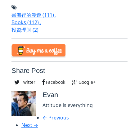
書海裡的漫遊
(111)
,
Books
(112)
,
投資理財
(2)
Share Post
Twitter
Facebook
Google+
Evan
Attitude is everything
← Previous
Next →