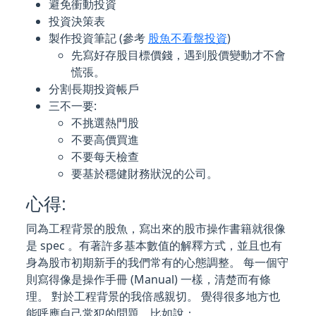
避免衝動投資
投資決策表
製作投資筆記 (參考
股魚不看盤投資
)
先寫好存股目標價錢，遇到股價變動才不會
慌張。
分割長期投資帳戶
三不一要:
不挑選熱門股
不要高價買進
不要每天檢查
要基於穩健財務狀況的公司。
心得:
同為工程背景的股魚，寫出來的股市操作書籍就很像
是 spec 。有著許多基本數值的解釋方式，並且也有
身為股市初期新手的我們常有的心態調整。 每一個守
則寫得像是操作手冊 (Manual) 一樣，清楚而有條
理。 對於工程背景的我倍感親切。 覺得很多地方也
能呼應自己常犯的問題，比如說：