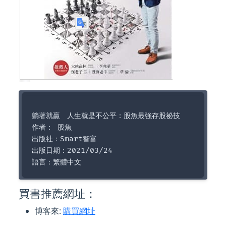
躺著就贏　人生就是不公平：股魚最強存股祕技

作者： 股魚  

出版社：Smart智富  

出版日期：2021/03/24

買書推薦網址：
博客來:
購買網址