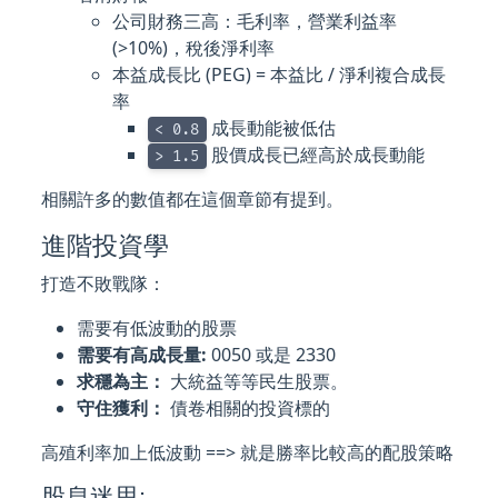
公司財務三高：毛利率，營業利益率
(>10%)，稅後淨利率
本益成長比 (PEG) = 本益比 / 淨利複合成長
率
成長動能被低估
< 0.8
股價成長已經高於成長動能
> 1.5
相關許多的數值都在這個章節有提到。
進階投資學
打造不敗戰隊：
需要有低波動的股票
需要有高成長量:
0050 或是 2330
求穩為主：
大統益等等民生股票。
守住獲利：
債卷相關的投資標的
高殖利率加上低波動 ==> 就是勝率比較高的配股策略
股息迷思: