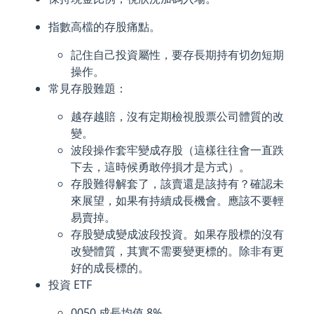
指數高檔的存股痛點。
記住自己投資屬性，要存長期持有切勿短期
操作。
常見存股難題：
越存越賠，沒有定期檢視股票公司體質的改
變。
波段操作套牢變成存股（這樣往往會一直跌
下去，這時候勇敢停損才是方式）。
存股難得解套了，該賣還是該持有？確認未
來展望，如果有持續成長機會。應該不要輕
易賣掉。
存股變成變成波段投資。如果存股標的沒有
改變體質，其實不需要變更標的。除非有更
好的成長標的。
投資 ETF
0050 成長均值 8%