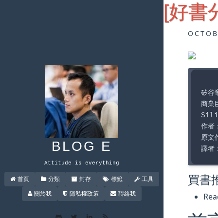
[好書
OCTOB
矽谷帝
商業
Sil
作者
原文作
BLOG E
Attitude is everything
買書
首頁
分類
封存
標籤
工具
關於我
隱私權政策
聯絡我
Re