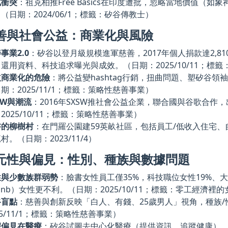
化衝突
：祖克柏推Free Basics在印度遭批，忽略當地價值（
（日期：2024/06/1；標籤：矽谷傳教士）
善與社會公益：商業化與風險
事業2.0
：矽谷以登月級規模進軍慈善，2017年個人捐款達2,8
還用資料、科技追求曝光與成效。（日期：2025/10/11；標
益商業化的危險
：將公益變hashtag行銷，扭曲問題、塑矽谷
期：2025/11/1；標籤：策略性慈善事業）
SW與潮流
：2016年SXSW推社會公益企業，聯合國與谷歌合作
2025/10/11；標籤：策略性慈善事業）
書的柳樹村
：在門羅公園建59英畝社區，包括員工/低收入住宅
村。（日期：2023/11/4）
元性與偏見：性別、種族與數據問題
性與少數族群弱勢
：臉書女性員工僅35%，科技職位女性19%、
rbnb）女性更不利。（日期：2025/10/11；標籤：零工經濟
谷盲點
：慈善與創新反映「白人、有錢、25歲男人」視角，種族
25/11/1；標籤：策略性慈善事業）
據偏見在醫療
：矽谷試圖去中心化醫療（提供資訊、追蹤健康）