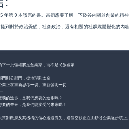
:
025 年第 9 本讀完的書。當初想要了解一下矽谷內關於創業的
有提到對於政治覺醒，社會政治，還有相關的社群媒體變化的內
綱
的下一批強權將是創業家，而不是民族國家

部門到公部門，從地球到太空

企業正在重新思考一切、重新發明一切

─

定義的進步，是我們想要的進步嗎？

想要的未來，是我們能接受的未來嗎？

民眾對政府及其機構的信心迅速流失，這個空缺正在由矽谷企業逐步填上