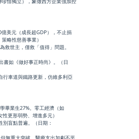
如象神珍惜獨立），象徵西方企業強加控
10億美元（成長超GDP），不止捐
籤：策略性慈善事業）
領袖為救世主，僅救「值得」問題。
，出書如《做好事正時尚》。（日
、自行車道與鐵路更新，仿維多利亞
大學畢業生27%。零工經濟（如
裡的女性更形弱勢、增進多元）
/性別盲點普遍。（日期：
，但無重大突破。醫療支出加劇不平