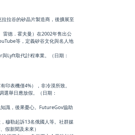
塔克拉拉谷的矽晶片製造商，後擴展至
）
、雷德．霍夫曼）在2002年售出公
p、YouTube等，定義矽谷文化與名人地
與Lyft取代計程車業。（日期：
有印表機僅4%），非冷漠所致。
記，強調選舉日應放假。（日期：
，後果憂心。FutureGov協助
，穆勒起訴13名俄國人等。社群媒
進政府、假新聞及未來）