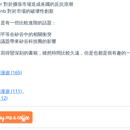
er 對於擴張市場造成各國的反抗浪潮
rbnb 對於市場的破壞性創新
還是有一些比較進階的話題：
別平等在矽谷中的相關衝突
治議題帶來矽谷科技圈的影響
本寫得蠻深刻的書籍，雖然時間比較久遠，但是也都是很有趣的
的漫遊
(165)
的漫遊
(111)
,
112)