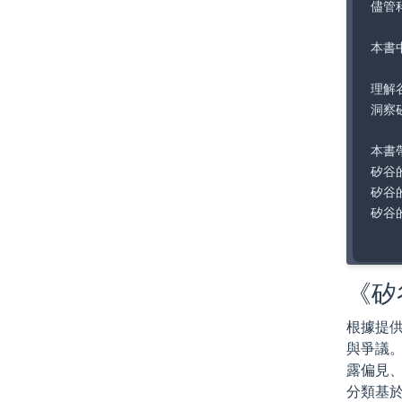
儘管
本書
理解
洞察
本書
矽谷
矽谷
矽谷
《矽
根據提供
與爭議
露偏見
分類基