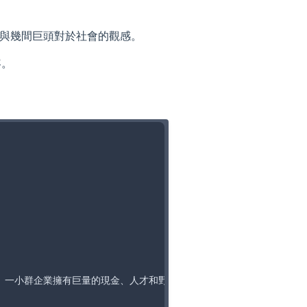
精神與幾間巨頭對於社會的觀感。
容。
。一小群企業擁有巨量的現金、人才和野心，正在世界各地掌握領導權與消