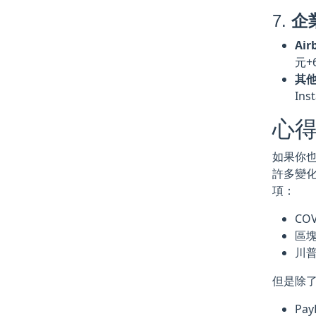
7.
企
Ai
元+
其
In
心
如果你
許多變化
項：
CO
區
川
但是除
Pa