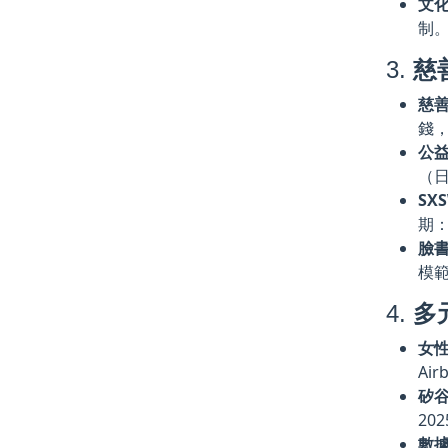
文
制。
3.
慈
慈善
錢，
公
（日
SX
期：
臉
模範
4.
多
女
Ai
矽
20
數