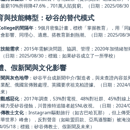
最窮10%所得降47.6%，701萬人陷貧窮。（日期：2025/08
育與技能轉型：矽谷的替代模式
College的間隔年
：9個月密集計畫，標榜「掌握教育」，用「同
會影響、同理心、適應。搭教育新創熱潮。（日期：2025/08/
）
來技能需求
：2015年需解決問題、協調、管理；2020年加情緒
（日期：2025/08/30；標籤：如果矽谷成立了一所學校）
體、假新聞與文化影響
新聞與灰色地帶
：矽谷平台成新聞中介/製造者，與未查證內容並
業配、俄國宣傳難處理。英國要求祖克柏證據。（日期：2024/06/
未來）
體觀感惡化
：2017年調查，53%對電視、48%對社群、45%對
權力受矽谷侵蝕，川普推特追隨者超SNL收視。（日期：2024/
谷傳教士文化
：Instagram驅動旅行（如古巴哈瓦那），但上
華世界》峰會），反對聲音（如歐盟罰款、亞馬遜壟斷）被淹沒。（日
24/05/18；標籤：矽谷傳教士、假新聞及未來）