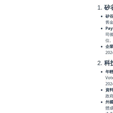
1.
矽
矽
舊金
Pa
司後
位。
企
20
2.
科
年
Vo
20
資
政府
外
體成