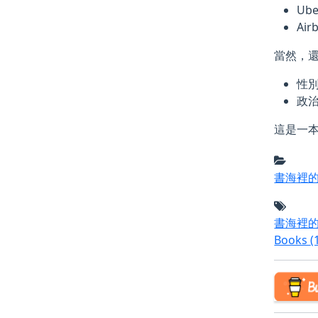
Ub
Ai
當然，
性
政
這是一
書海裡
書海裡
Books
(