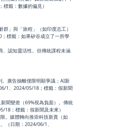
/30；標籤：數據的偏見）
齡群」與「旅程」（如印度志工）
30；標籤：如果矽谷成立了一所學
智商、認知靈活性。但傳統課程未涵
列。廣告抽離僅限明顯爭議；AI新
1、2024/05/18；標籤：假新聞
線上新聞變差（69%視為負面）。傳統
05/18；標籤：假新聞及未來）
傳受限。媒體轉向推崇科技新貴（如
期：2024/06/1、