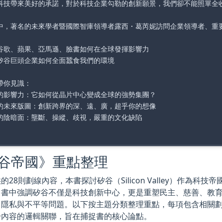
科技帶來美好的承諾，對於科技企業勾勒的創新願景，我們卻不能照單全
中，著名的未來學者暨國際智庫領導者露西・葛芮妮訪問企業領導者、重
谷歌、蘋果、亞馬遜、臉書如何在全球發揮影響力

矽谷巨頭企業如何全面蠶食我們的環境

帶你見識：

的影響力：它如何從晶片中心變成全球的強勢集團？

的未來版圖：創新跨界的深、遠、廣，超乎你的想像

的陰暗面：壟斷、操縱、歧視，嚴重的文化缺陷

谷帝國》重點整理
的28則劃線內容，本書探討矽谷（Silicon Valley）作為
。書中強調矽谷不僅是科技創新中心，更是重塑民主、慈善、教
、隱私與不平等問題。以下按主題分類整理重點，每項包含相關
於內容的邏輯關聯，旨在捕捉書的核心論點。