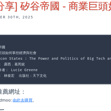
分享] 矽谷帝國 - 商業
ER 30TH, 2025
國

巨頭如何掌控經濟與社會

icon States : The Power and Politics of Big Tech an
： 露西．葛芮妮  

者： Lucie Greene  

推薦網址：
admoo:
由此去購買
。