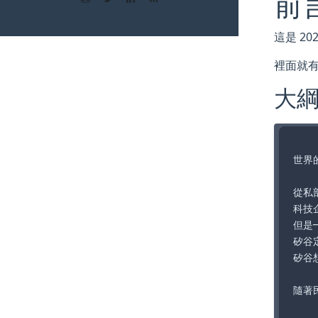
前言
這是 2
裡面就
大
世界
從私
科技
但是─
矽谷
矽谷
隨著