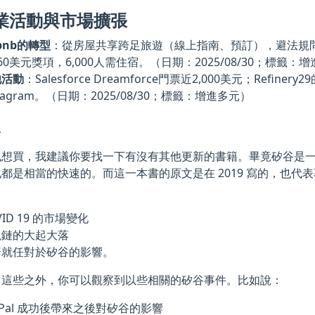
業活動與市場擴張
rbnb的轉型
：從房屋共享跨足旅遊（線上指南、預訂），避法規問題
60美元獎項，6,000人需住宿。（日期：2025/08/30；標籤：
他活動
：Salesforce Dreamforce門票近2,000美元；Refine
stagram。（日期：2025/08/30；標籤：增進多元）
得
也想買，我建議你要找一下有沒有其他更新的書籍。畢竟矽谷是
都是相當的快速的。而這一本書的原文是在 2019 寫的，也代
VID 19 的市場變化
塊鏈的大起大落
普就任對於矽谷的影響。
了這些之外，你可以觀察到以些相關的矽谷事件。比如說：
yPal 成功後帶來之後對矽谷的影響