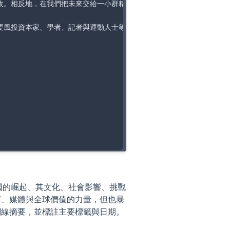
收。相反地，在我們把未來交給一小群精英公司之前，必須先認清科技企業
要風投資本家、學者、記者與運動人士等，探討矽谷因其全球影響力必然帶
科技帝國的崛起、其文化、社會影響、挑戰
育、媒體與全球價值的力量，但也暴
劃線摘要，並標註主要標籤與日期。