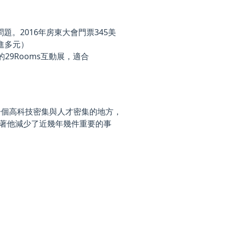
。2016年房東大會門票345美
增進多元）
ry29的29Rooms互動展，適合
一個高科技密集與人才密集的地方，
表著他減少了近幾年幾件重要的事