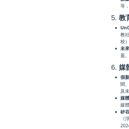
等，
5.
教
Un
教社
校
未
蓋。
6.
媒
假
聞、
及
媒
媒體
矽
《浮
20