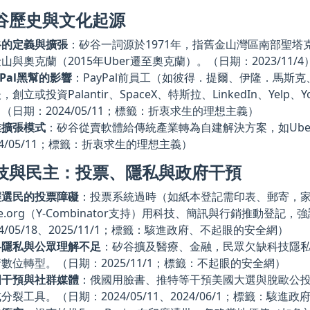
谷歷史與文化起源
谷的定義與擴張
：矽谷一詞源於1971年，指舊金山灣區南部聖
山與奧克蘭（2015年Uber遷至奧克蘭）。（日期：2023/11/4
yPal黑幫的影響
：PayPal前員工（如彼得．提爾、伊隆．馬斯克
，創立或投資Palantir、SpaceX、特斯拉、LinkedIn、Yel
（日期：2024/05/11；標籤：折衷求生的理想主義）
業擴張模式
：矽谷從賣軟體給傳統產業轉為自建解決方案，如Uber
24/05/11；標籤：折衷求生的理想主義）
技與民主：投票、隱私與政府干預
輕選民的投票障礙
：投票系統過時（如紙本登記需印表、郵寄，家
te.org（Y-Combinator支持）用科技、簡訊與行銷推動登
24/05/18、2025/11/1；標籤：駭進政府、不起眼的安全網）
料隱私與公眾理解不足
：矽谷擴及醫療、金融，民眾欠缺科技隱私知識
數位轉型。（日期：2025/11/1；標籤：不起眼的安全網）
國干預與社群媒體
：俄國用臉書、推特等干預美國大選與脫歐公投
分裂工具。（日期：2024/05/11、2024/06/1；標籤：駭