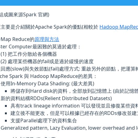
: 組成圖來源Spark 官網)
主要是介紹關於Apache Spark的優點(相較於
Hadoop MapRe
Map Reduce的
原理與方法
uster Computer最困難的莫過於處理：
(1) 把工作分散給各個機器
(2) 處理某些機器的fail或是過於緩慢的速度
回應(slow)與失效節點(fail)處理方式: 重啟另外的節點，把運
ache Spark 與 Hadoop MapReduce的差異：
使用In-Memory Data Shading: (最大差異)
將儲存到Hard disk的資料，全部放到記憶體上 (由於記
新的資料結構RDDs(Relient Distributed Datasets)
具有track lineage information 可以發現並且修復某些資
建立後不能更改，但是可以根據已經存在的RDDs修改並建
支援Parallel處理下的資料集合
Generalized pattern, Lazy Evaluation, lower overhead and l