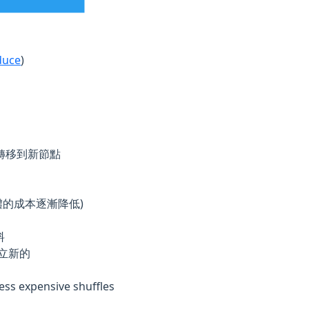
duce
)
算轉移到新節點
憶體的成本逐漸降低)
料
立新的
ess expensive shuffles