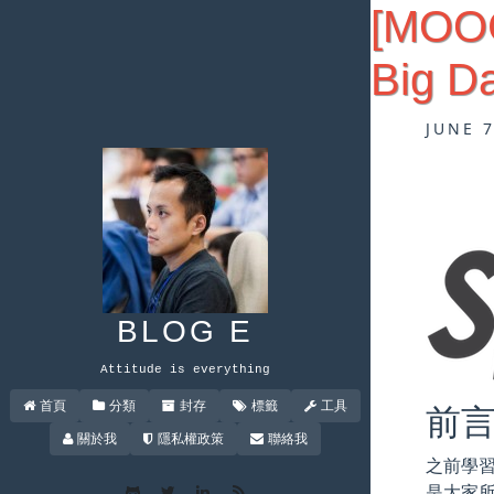
[MOOC
Big D
JUNE 
BLOG E
Attitude is everything
首頁
分類
封存
標籤
工具
前
關於我
隱私權政策
聯絡我
之前學習
是大家所