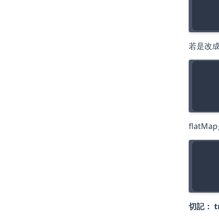
    
若是改成fi
    
flatM
    
切記： t