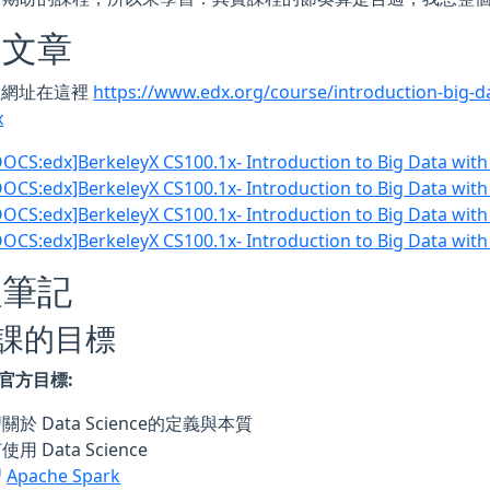
關文章
課程網址在這裡
https://www.edx.org/course/introduction-big-d
x
OCS:edx]BerkeleyX CS100.1x- Introduction to Big Data wit
OCS:edx]BerkeleyX CS100.1x- Introduction to Big Data wit
OCS:edx]BerkeleyX CS100.1x- Introduction to Big Data wit
OCS:edx]BerkeleyX CS100.1x- Introduction to Big Data wit
程筆記
課的目標
的官方目標:
關於 Data Science的定義與本質
用 Data Science
習
Apache Spark