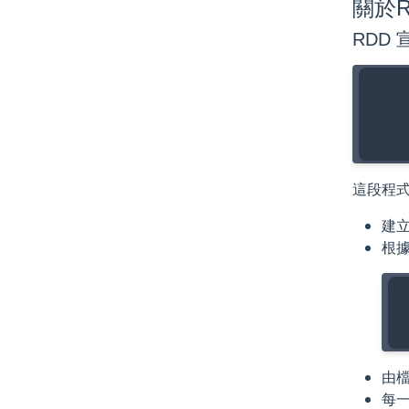
關於
RDD 
    
這段程式
建立
根據
由檔
每一