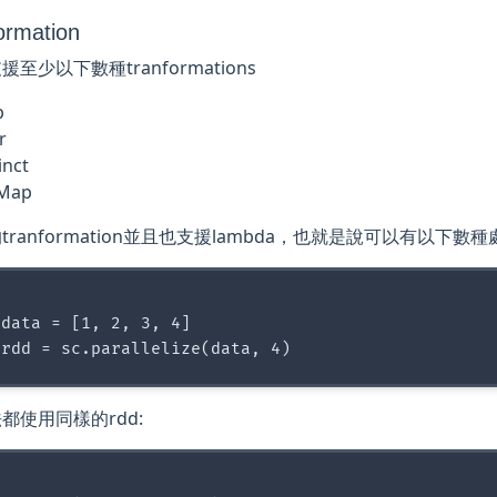
ormation
 支援至少以下數種tranformations
p
er
inct
tMap
tranformation並且也支援lambda，也就是說可以有以下數種
data = [1, 2, 3, 4]

都使用同樣的rdd: