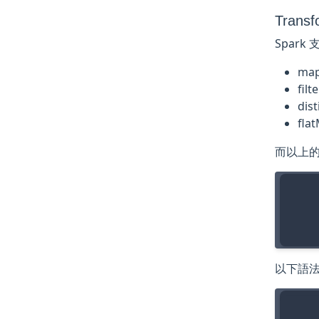
Transf
Spark
ma
filt
dist
fla
而以上的
    
以下語法