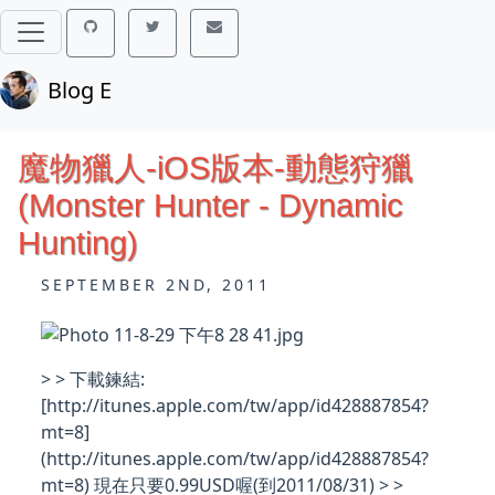
Blog E
魔物獵人-iOS版本-動態狩獵
(Monster Hunter - Dynamic
Hunting)
SEPTEMBER 2ND, 2011
> > 下載鍊結:
[http://itunes.apple.com/tw/app/id428887854?
mt=8]
(http://itunes.apple.com/tw/app/id428887854?
mt=8) 現在只要0.99USD喔(到2011/08/31) > >