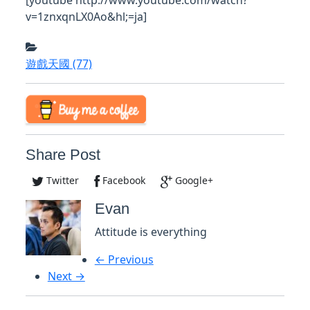
[youtube http://www.youtube.com/watch?
v=1znxqnLX0Ao&hl;=ja]
遊戲天國
(77)
Share Post
Twitter
Facebook
Google+
Evan
Attitude is everything
← Previous
Next →