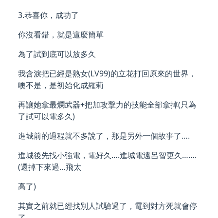
3.恭喜你，成功了
你沒看錯，就是這麼簡單
為了試到底可以放多久
我含淚把已經是熟女(LV99)的立花打回原來的世界，
噢不是，是初始化成羅莉
再讓她拿最爛武器+把加攻擊力的技能全部拿掉(只為
了試可以電多久)
進城前的過程就不多說了，那是另外一個故事了….
進城後先找小強電，電好久….進城電遠呂智更久…….
(還掉下來過…飛太
高了)
其實之前就已經找別人試驗過了，電到對方死就會停
了