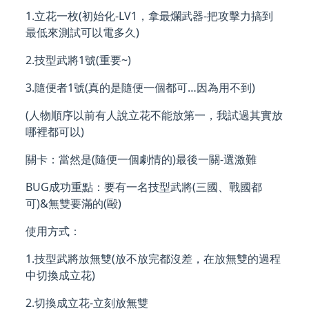
1.立花一枚(初始化-LV1，拿最爛武器-把攻擊力搞到
最低來測試可以電多久)
2.技型武將1號(重要~)
3.隨便者1號(真的是隨便一個都可…因為用不到)
(人物順序以前有人說立花不能放第一，我試過其實放
哪裡都可以)
關卡：當然是(隨便一個劇情的)最後一關-選激難
BUG成功重點：要有一名技型武將(三國、戰國都
可)&無雙要滿的(毆)
使用方式：
1.技型武將放無雙(放不放完都沒差，在放無雙的過程
中切換成立花)
2.切換成立花-立刻放無雙