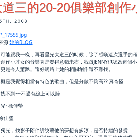
道三的20-20俱樂部創作
6TH, 2008
 來源
她的BLOG
家可能跟我一樣，再看星光大道三的時候，除了感嘆這次選手的
創作小才女的音樂真是覺得意猶未盡，我跟JENNY也認為這個
作更是令人驚艷。還好網路上她的相關創作還不難找。
概是我覺得相當有特色的歌曲，但是分數不夠高?? 真奇怪
找不到~~不過有線上可以聽
光~徐佳瑩
:徐佳瑩
的獨光，找影子陪伴訴說著他的夢想有多涼，是否持繼的發燙