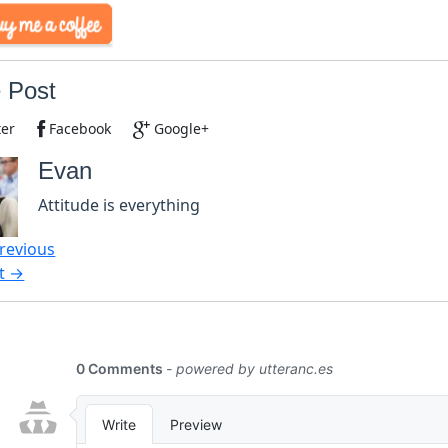
 Post
ter
Facebook
Google+
Evan
Attitude is everything
revious
t →