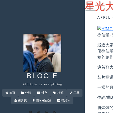
星光大
APRIL 
徐佳瑩-
最近大
個徐佳瑩
她的創
這首歌大
BLOG E
影片檔還
Attitude is everything
一樣的月
首頁
分類
封存
標籤
工具
作詞/曲
關於我
隱私權政策
聯絡我
將燦爛