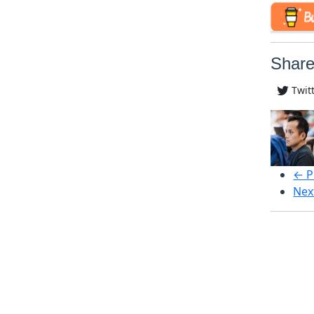
Share
Twit
← P
Nex