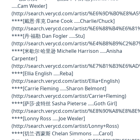
.....Cam Wexler]
(http://search.verycd.com/artist/%E6%9D%B0%E
****[戴恩·库克 Dane Cook .....Charlie/Chuck]
(http://search.verycd.com/artist/%E6%88%B4%E
****[丹·福勒 Dan Fogler .....Stu]
(http://search.verycd.com/artist/%E4%B8%B9%C2%
****[米歇尔·哈里逊 Michelle Harrison .....Anisha
Carpenter]
(http://search.verycd.com/artist/%E7%B1%B3%E
****[Ellia English .....Reba]
(http://search.verycd.com/artist/Ellia+English)
****[Carrie Fleming .....Sharon Belmont]
(http://search.verycd.com/artist/Carrie+Fleming)
****[萨莎·皮特丝 Sasha Pieterse .....Goth Girl]
(http://search.verycd.com/artist/%E8%90%A8%E
****[Lonny Ross .....Joe Wexler]
(http://search.verycd.com/artist/Lonny+Ross)
****[切兰·西蒙斯 Chelan Simmons .....Carol]