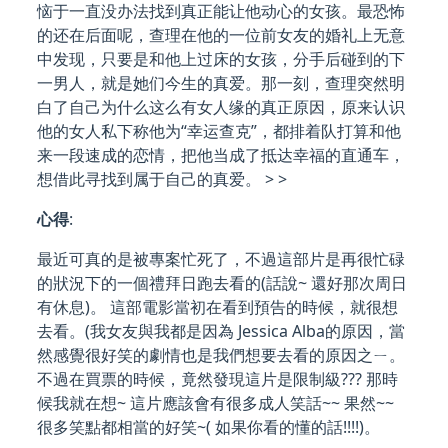
恼于一直没办法找到真正能让他动心的女孩。最恐怖
的还在后面呢，查理在他的一位前女友的婚礼上无意
中发现，只要是和他上过床的女孩，分手后碰到的下
一男人，就是她们今生的真爱。那一刻，查理突然明
白了自己为什么这么有女人缘的真正原因，原来认识
他的女人私下称他为“幸运查克”，都排着队打算和他
来一段速成的恋情，把他当成了抵达幸福的直通车，
想借此寻找到属于自己的真爱。 > >
心得
:
最近可真的是被專案忙死了，不過這部片是再很忙碌
的狀況下的一個禮拜日跑去看的(話說~ 還好那次周日
有休息)。 這部電影當初在看到預告的時候，就很想
去看。(我女友與我都是因為 Jessica Alba的原因，當
然感覺很好笑的劇情也是我們想要去看的原因之ㄧ。
不過在買票的時候，竟然發現這片是限制級??? 那時
候我就在想~ 這片應該會有很多成人笑話~~ 果然~~
很多笑點都相當的好笑~( 如果你看的懂的話!!!!)。