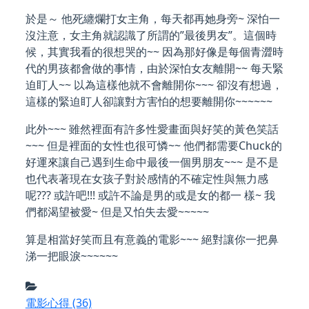
於是～ 他死纏爛打女主角，每天都再她身旁~ 深怕一
沒注意，女主角就認識了所謂的”最後男友”。這個時
候，其實我看的很想哭的~~ 因為那好像是每個青澀時
代的男孩都會做的事情，由於深怕女友離開~~ 每天緊
迫盯人~~ 以為這樣他就不會離開你~~~ 卻沒有想過，
這樣的緊迫盯人卻讓對方害怕的想要離開你~~~~~~
此外~~~ 雖然裡面有許多性愛畫面與好笑的黃色笑話
~~~ 但是裡面的女性也很可憐~~ 他們都需要Chuck的
好運來讓自己遇到生命中最後一個男朋友~~~ 是不是
也代表著現在女孩子對於感情的不確定性與無力感
呢??? 或許吧!!! 或許不論是男的或是女的都一 樣~ 我
們都渴望被愛~ 但是又怕失去愛~~~~~
算是相當好笑而且有意義的電影~~~ 絕對讓你一把鼻
涕一把眼淚~~~~~~
電影心得
(36)