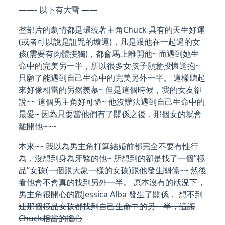
——- 以下有大雷 ——
整部片的劇情都是環繞著主角Chuck 具有的天生好運
(或者可以說是詛咒的壞運)，凡是跟他在一起過的女
孩(需要有肉體接觸)，都會馬上離開他~ 而遇到她生
命中的完美另一半，所以很多女孩子願意投懷送抱~
只願了能遇到自己生命中的完美另外一半。 這樣聽起
來好像相當的另然羨慕~ 但是這個時候，我的女友卻
說~~ 這個男主角好可憐~ 他沒辦法遇到自己生命中的
最愛~ 因為只要當他們有了關係之後，那個女的就會
離開他~~~
本來~~ 我以為男主角打算結婚前都完全不要有性行
為，沒想到身為牙醫的他~ 所想到的卻是找了一個”極
品”女孩(一個跟大象一樣的女孩)跟他發生關係~~ 然後
看他會不會真的找到另外一半。 原本沒有的狀況下，
男主角很開心的跟Jessica Alba 發生了關係， 想不到
連那個極品女孩都找到自己生命中的另一半，這讓
Chuck相當的擔心