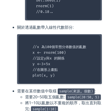
  set.seed(1)

  rnorm(1)

關於透過亂數帶入線性代數部分:
    //x 為100個常態分佈數值的亂數

    x <- rnorm(100)

    //設定y與x 的關係

    y <-3+5x

    //在圖形上畫點

需要在某些數值中取樣
:
sample(來源, 個數)
需要20~50取五個亂數:
sample(20:50, 5)
將1~10以亂數以不重複的順序，取出直到取
完:
sample(1:10)