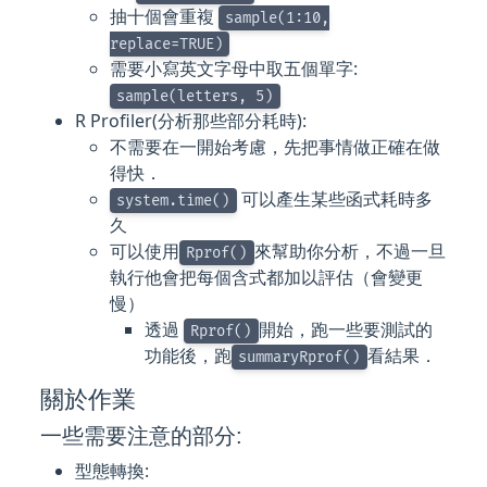
抽十個會重複
sample(1:10,
replace=TRUE)
需要小寫英文字母中取五個單字:
sample(letters, 5)
R Profiler(分析那些部分耗時):
不需要在一開始考慮，先把事情做正確在做
得快．
可以產生某些函式耗時多
system.time()
久
可以使用
來幫助你分析，不過一旦
Rprof()
執行他會把每個含式都加以評估（會變更
慢）
透過
開始，跑一些要測試的
Rprof()
功能後，跑
看結果．
summaryRprof()
關於作業
一些需要注意的部分:
型態轉換: