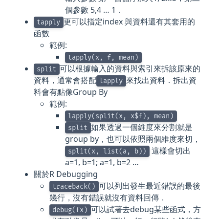
個參數 5,4 … 1．
更可以指定index 與資料還有其套用的
tapply
函數
範例:
tapply(x, f, mean)
可以根據輸入的資料與索引來拆該原來的
split
資料，通常會搭配
來找出資料．拆出資
lapply
料會有點像Group By
範例:
lapply(split(x, x$f), mean)
如果透過一個維度來分割就是
split
group by，也可以依照兩個維度來切，
這樣會切出
split(x, list(a, b))
a=1, b=1; a=1, b=2 …
關於R Debugging
可以列出發生最近錯誤的最後
traceback()
幾行，沒有錯誤就沒有資料回傳．
可以試著去debug某些函式，方
debug(fx)