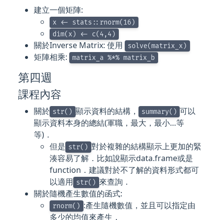
建立一個矩陣:
x <- stats::rnorm(16)
dim(x) <- c(4,4)
關於Inverse Matrix: 使用
solve(matrix_x)
矩陣相乘:
matrix_a %*% matrix_b
第四週
課程內容
關於
顯示資料的結構，
可以
str()
summary()
顯示資料本身的總結(軍職，最大，最小…等
等)．
但是
對於複雜的結構顯示上更加的緊
str()
湊容易了解．比如說顯示data.frame或是
function．建議對於不了解的資料形式都可
以適用
來查詢．
str()
關於隨機產生數值的函式:
:產生隨機數值，並且可以指定由
rnorm()
多少的均值來產生．