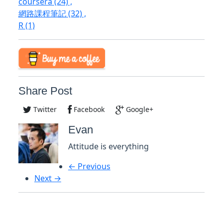
coursera
(24)
,
網路課程筆記
(32)
,
R
(1)
Share Post
Twitter
Facebook
Google+
Evan
Attitude is everything
← Previous
Next →