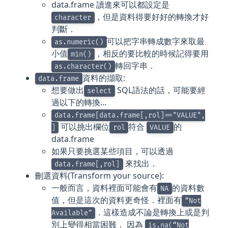
data.frame 讀進來可以都設定是
，但是資料得要好好的轉換才好
character
判斷．
可以把字串轉成數字來取最
as.numeric()
小值
，相反的要比較的時候記得要用
min()
轉回字串．
as.character()
資料的擷取:
data.frame
想要做出
SQL語法的話，可能要經
select
過以下的轉換…
data.frame[data.frame[,rol]=="VALUE",
可以挑出欄位
符合
的
]
rol
VALUE
data.frame
如果只要挑選某些項目，可以透過
來找出．
data.frame[,rol]
刪選資料(Transform your source):
一般而言，資料裡面可能會有
的資料數
NA
值，但是這次的資料更奇怪．裡面有
“Not
．這樣造成不論是轉換上或是判
Available”
別上變得相當困難． 因為
is.na(“Not