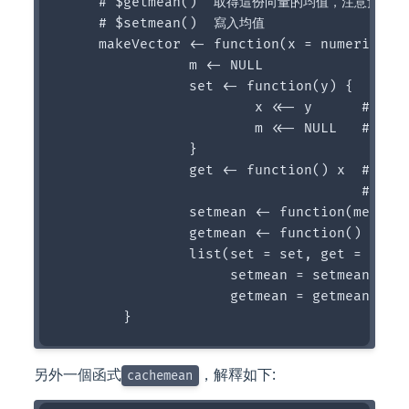
     # $getmean()  取得這份向量的均值，注意預設是
     # $setmean()  寫入均值

     makeVector <- function(x = numeric()) 
                m <- NULL

                set <- function(y) {

                        x <<- y      # (1) 
                        m <<- NULL   # (2) 
                }

                get <- function() x  # (3) 
                                     # (4) 
                setmean <- function(mean) m
                getmean <- function() m

                list(set = set, get = get,

                     setmean = setmean,

                     getmean = getmean)

另外一個函式
，解釋如下:
cachemean