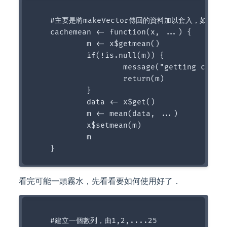
    #主要是將makeVector傳回的資料加以套入，如果
    cachemean <- function(x, ...) {

            m <- x$getmean()

            if(!is.null(m)) {

                    message("getting cached
                    return(m)

            }

            data <- x$get()

            m <- mean(data, ...)

            x$setmean(m)

            m

看完可能一頭霧水，先看看要如何使用好了．
    #建立一個數列，由1,2,....25
