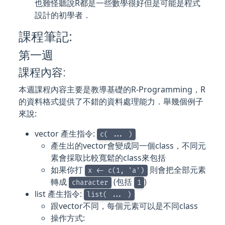
也難怪聽說R都是一些數學很好但是可能是程式
設計的初學者．
課程筆記:
第一週
課程內容:
本週課程內容主要是教導基礎的R-Programming，R
的資料格式提供了不錯的資料處理能力．舉幾個例子
來說:
vector 產生指令:
c( ... )
產生出的vector會變成同一個class，不同元
素會採取比較寬鬆的class來包括
如果你打
則會把全部元素
x <- c(1, 'a')
轉成
(包括
)
character
1
list 產生指令:
list( ... )
跟vector不同，每個元素可以是不同class
操作方式: