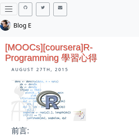
Blog E
[MOOCs][coursera]R-
Programming 學習心得
AUGUST 27TH, 2015
前言: