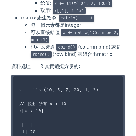
給值:
x <- list('a', 2, TRUE)
取用:
x[[1]] # 'a'
matrix 產生指令:
matrix( ... )
每一個元素都是integer
可以直接給值
x <- matrx(1:6, nrow=2,
ncol=3)
也可以透過
(column bind) 或是
cbind()
(row bind) 來組合出matrix
rbind()
資料處理上，R 其實還挺方便的:
x <- list(10, 5, 7, 20, 1, 3)

// 找出 所有 x > 10

x[x > 10]

[[1]]

[1] 20
