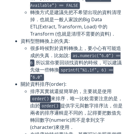
Available”) == FALSE
轉換方式是建議先把不希望出現的資料清理
掉．也就是一般人家說的Big Data
ETL(Extract, Transform, Load) 中的
Transform (也就是清理不需要的資料)．
資料型態轉換上的失真:
很多時候對於資料轉換上，要小心有可能造
成的失真．比如說:
as.numeric("6.0") ==
所以當你要回頭找資料的時候，可以建議
6
先做一些轉換
sprintf("%1.1f", 6) ==
"6.0"
關於資料排序(order):
排序其實就還挺簡單的，主要就是使用
來排序．唯一比較需要注意的是，
order()
由於
提供字元與數字排序法，但是
order()
兩者的排序邏輯是不同的，記得要把數值先
轉回數字(numeric)而不是拿到文字
(character)來使用．