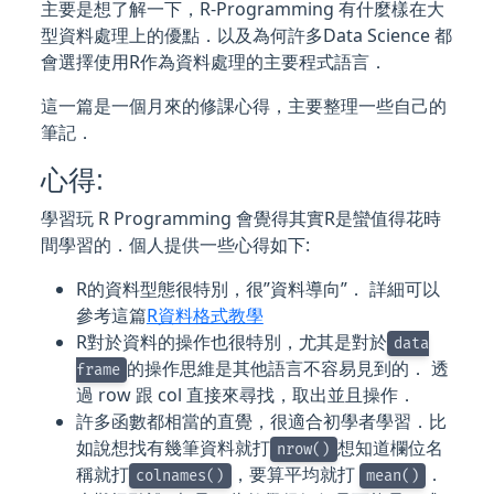
主要是想了解一下，R-Programming 有什麼樣在大
型資料處理上的優點．以及為何許多Data Science 都
會選擇使用R作為資料處理的主要程式語言．
這一篇是一個月來的修課心得，主要整理一些自己的
筆記．
心得:
學習玩 R Programming 會覺得其實R是蠻值得花時
間學習的．個人提供一些心得如下:
R的資料型態很特別，很”資料導向”． 詳細可以
參考這篇
R資料格式教學
R對於資料的操作也很特別，尤其是對於
data
的操作思維是其他語言不容易見到的． 透
frame
過 row 跟 col 直接來尋找，取出並且操作．
許多函數都相當的直覺，很適合初學者學習．比
如說想找有幾筆資料就打
想知道欄位名
nrow()
稱就打
，要算平均就打
．
colnames()
mean()