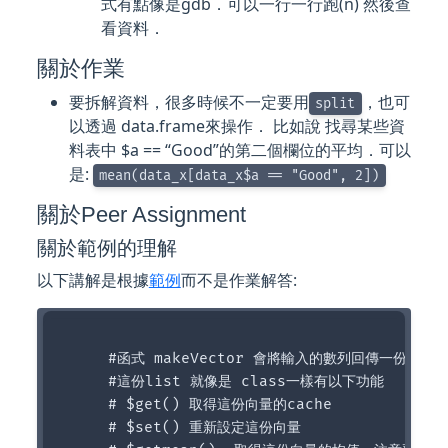
式有點像是gdb．可以一行一行跑(n) 然後查
看資料．
關於作業
要拆解資料，很多時候不一定要用
，也可
split
以透過 data.frame來操作． 比如說 找尋某些資
料表中 $a == “Good”的第二個欄位的平均．可以
是:
mean(data_x[data_x$a == "Good", 2])
關於Peer Assignment
關於範例的理解
以下講解是根據
範例
而不是作業解答:
     #函式 makeVector 會將輸入的數列回傳一份向量li
     #這份list 就像是 class一樣有以下功能

     # $get() 取得這份向量的cache

     # $set() 重新設定這份向量
