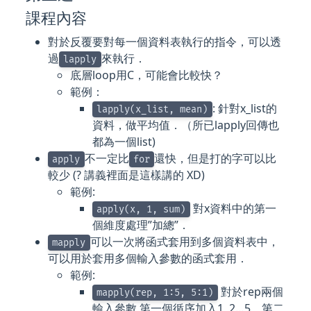
課程內容
對於反覆要對每一個資料表執行的指令，可以透
過
來執行．
lapply
底層loop用C，可能會比較快？
範例：
: 針對x_list的
lapply(x_list, mean)
資料，做平均值．（所已lapply回傳也
都為一個list)
不一定比
還快，但是打的字可以比
apply
for
較少 (? 講義裡面是這樣講的 XD)
範例:
對x資料中的第一
apply(x, 1, sum)
個維度處理”加總”．
可以一次將函式套用到多個資料表中，
mapply
可以用於套用多個輸入參數的函式套用．
範例:
對於rep兩個
mapply(rep, 1:5, 5:1)
輸入參數 第一個循序加入1, 2…5，第二