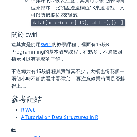
在排序的時候要注意，其實可以依照兩個欄
位來排序．比如說透過欄位13來遞增找，又
可以透過欄位2來遞減．
dataf[order(dataf[,13], -dataf[,]), ]
關於 swirl
這其實是使用
swiri
的教學課程，裡面有15段R
Programming的基本教學課程．有點多，不過依照
指示可以有完整的了解．
不過總共有15段課程其實還真不少，大概也得花個一
兩個小時不斷的看才看得完． 要注意修業時間是否趕
得上….
參考鏈結
R Web
A Tutorial on Data Structures in R