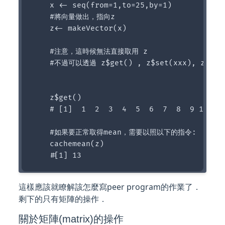
    x <- seq(from=1,to=25,by=1)

    #將向量做出，指向z

    z<- makeVector(x)

    #注意，這時候無法直接取用 z

    #不過可以透過 z$get() , z$set(xxx), z$getm
    z$get()

    # [1]  1  2  3  4  5  6  7  8  9 10 11 
    #如果要正常取得mean，需要以照以下的指令:

    cachemean(z)

這樣應該就瞭解該怎麼寫peer program的作業了．
剩下的只有矩陣的操作．
關於矩陣(matrix)的操作