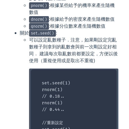
:根據某些給予的機率來產生隨機
pnorm()
數值
:根據給予的密度來產生隨機數值
dnorm()
:根據分位數來產生隨機數值
qnorm()
關於
:
set.seed()
可以設定亂數種子．注意，如果剛設定完亂
數種子則拿到的亂數會與前一次剛設定好相
同． 建議每次取亂數前都要設定，方便以後
使用（重複使用或是取出不重複)
  set.seed(1)

  rnorm(1)

  // 0.18..

  rnorm(1)

  // 0.44..

  //重新設定
