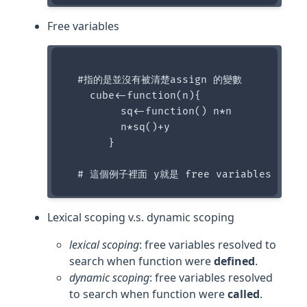
Free variables
  #指的是並沒有被清楚assign 的變數

    cube<-function(n){

         sq<-function() n*n

         n*sq()+y

       }

Lexical scoping v.s. dynamic scoping
lexical scoping
: free variables resolved to
search when function were
defined
.
dynamic scoping
: free variables resolved
to search when function were
called
.