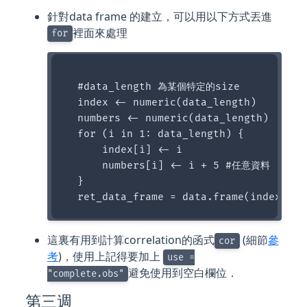
針對data frame 的建立，可以用以下方式丟進
裡面來處理
for
  #data_length 為某個特定的size

  index <- numeric(data_length)

  numbers <- numeric(data_length)

  for (i in 1: data_length) {

      index[i] <- i

      numbers[i] <- i + 5 #任意資料

  }

這裏有用到計算correlation的函式
(細節
參
cor
考
)，使用上記得要加上
use =
避免使用到空白欄位．
"complete.obs"
第三週