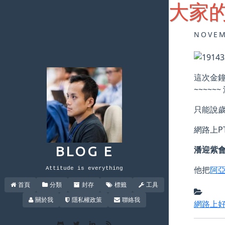
大家的
NOVEM
這次金鐘
~~~~~
只能說歲
網路上P
BLOG E
潘迎紫會
他把
阿
Attitude is everything
首頁
分類
封存
標籤
工具
關於我
隱私權政策
聯絡我
網路上