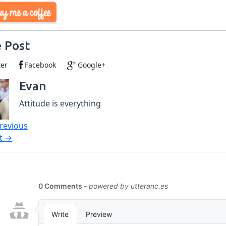
 Post
ter
Facebook
Google+
Evan
Attitude is everything
revious
t →