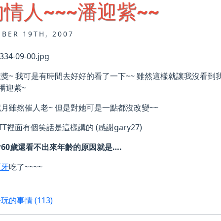
情人~~~潘迎紫~~
BER 19TH, 2007
獎~ 我可是有時間去好好的看了一下~~ 雖然這樣就讓我沒看到
~ 潘迎紫~
月雖然催人老~ 但是對她可是一點都沒改變~~
TT裡面有個笑話是這樣講的 (感謝gary27)
60歲還看不出來年齡的原因就是….
亞牙
吃了~~~~
好玩的事情
(113)