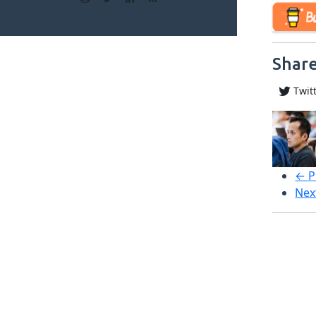
Share
Twit
← P
Nex