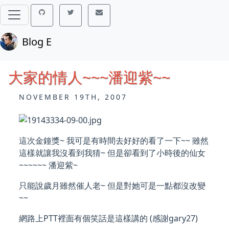
Blog E
大家的情人~~~潘迎紫~~
NOVEMBER 19TH, 2007
這次金鐘獎~ 我可是有時間去好好的看了一下~~ 雖然
這樣就讓我沒看到我猜~ 但是卻看到了小時後的仙女
~~~~~~ 潘迎紫~
只能說歲月雖然催人老~ 但是對她可是一點都沒改變
~~
網路上PTT裡面有個笑話是這樣講的 (感謝gary27)