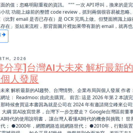
面的值；忽略明顯重複的資訊。 """ 一次 API 呼叫，換來
小坑 功能上線前的整體 code review，抓到兩個很容易被
（比對 email 是否已存在）是 OCR 完馬上做。但雙面辨識上
存在」並結束流程，那背面圖片裡如果帶有新的 email，就再也沒
讀
8TH, 2026
書分享]台灣AI大未來 解析最新
與個人發展
大未來 解析最新的AI趨勢、台灣情勢、企業布局與個人發展 作者： 簡立
網址： Readmoo: 由此去購買。 前言: 這是 2026 年第 2
那時候會買這本書因為就是公司在 2024 年有邀請簡立峰來
 大綱 當AI改寫世界，台灣下一步怎麼走？ Google台灣區
AI時代的使用說明書， 讓台灣人看懂AI時代的機會與挑戰！ 世
代； ●2000年，網際網路造就網路世代； ●2010年，行動裝