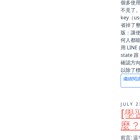
個多使用
不見了。
key（u
省掉了
版：讓使
何人都能冒
用 LIN
stat
確認方向
以除了標準
繼續閱
JULY 2
[學
麼？
前言: 