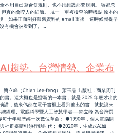
的是完全不用自己寫合併規則、也不用維護那套規則。 容易忽
忽略、但真的會咬人的細節。 坑一：重複檢查的時機點 原本的
線後，如果正面剛好跟舊資料的 email 重複，這時候就提早
有機會被看到了。...
的AI趨勢、台灣情勢、企業布
峰（Chien Lee-feng） 蕭玉品 出版社：商業周刊
 本讀完的書。這大概也是蠻新的一本書，就是 2025 年底才出的
公司演講，後來偶然在電子書櫃上看到他出的書，就想說來
前董事總經理、電腦科學暨人工智慧學者──簡立峰 為台灣撰
界每十年就歷經一次數位革命： ●1990年，個人電腦開
置與社群媒體引領行動世代； ●2020年，生成式AI如