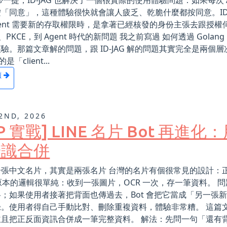
帶一提，ID-JAG 也解決了一個很實際的使用體驗問題：如果每次
「同意」，這種體驗很快就會讓人疲乏、乾脆什麼都按同意。ID-J
gent 需要新的存取權限時，是拿著已經核發的身份主張去跟授權伺
2、PKCE，到 Agent 時代的新問題 我之前寫過 如何透過 Golang 開發
驗。那篇文章解的問題，跟 ID-JAG 解的問題其實完全是兩個層次
的是「client...
讀
2ND, 2026
CP 實戰] LINE 名片 Bot 再進
辨識合併
張中文名片，其實是兩張名片 台灣的名片有個很常見的設計：正面
t 原本的邏輯很單純：收到一張圖片，OCR 一次，存一筆資料。 
料；如果使用者接著把背面也傳過去，Bot 會把它當成「另一張
。使用者得自己手動比對、刪除重複資料，體驗非常糟。 這篇文
並且把正反面資訊合併成一筆完整資料。 解法：先問一句「還有