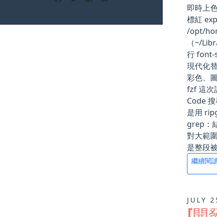
即時上色
標紅 expo
/opt/h
（~/Lib
行 fo
現代化替
彩色、圖示
fzf 
Code
是用 r
grep
對大範圍
是整段被砍掉重
繼續閱
JULY 2
[開