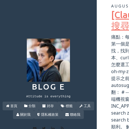
AUGUS
[C
搜
痛點：每
第一個是
找，找到
本、cu
怎麼選工
oh-m
提示之前打
auto
BLOG E
翻： # -
Attitude is everything
端機視窗共用
INC_AP
首頁
分類
封存
標籤
工具
search z
關於我
隱私權政策
聯絡我
searc
順利。 