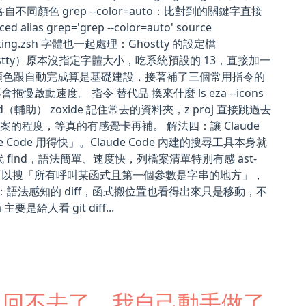
顏色 grep --color=auto：比對到的關鍵字直接
alias grep='grep --color=auto' source
ighlighting.zsh 字體也一起處理：Ghostty 的設定檔
y/config.ghostty）原本沒指定字體大小，吃系統預設的 13，直接加一
更聰明的版本 顏色跟自動完成算是基礎建設，接著補了三個常用指令的
度。 指令 替代品 換來什麼 ls eza --icons
 cd（輔助） zoxide 記住常去的資料夾，z proj 直接跳過去
的程度，等真的有感覺卡再補。 解法四：讓 Claude
ode 用得快」。Claude Code 內建的搜尋工具本身就
代 find，語法簡單、速度快，列檔案清單特別有感 ast-
。可以搜「所有呼叫某函式且第一個參數是字串的地方」，
fft）：語法感知的 diff，函式搬位置也看得出來只是移動，不
ta 主要是給人看 git diff...
lassic 回不去了，我自己動手做了