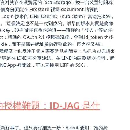
料就存在瀏覽器的 localStorage，換一台裝置訂閱就
 Firestore 裡當 document 路徑的
gin 換來的 LINE User ID（sub claim）當這把 key，
。 這個決定也不是一次到位的。最早的版本其實是偷懶
tore key，沒有做任何身份驗證——這樣的「登入」等於任
：標準的 OAuth 2.1 授權碼流程，拿到 id_token 之後
P-only cookie，而不是塞在網址參數裡到處跑。再之後又補上
順序，某種程度上也反映了個人專案常見的節奏：先把功能兜起來
 LINE 裡分享連結、在 LINE 內建瀏覽器打開，所
App 裡開啟，可以直接用 LIFF 的 SSO...
時代的授權難題：ID-JAG 是什
什麼新鮮事了。但只要仔細想一步：Agent 要用「誰的身