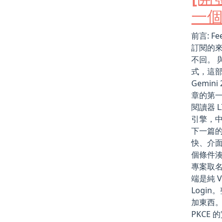
一個
前言: 
訂閱的
不回。 
式，這部分
Gemin
章的第一
閱讀器 
引擎，中
下一篇的
快、介
個條件
專案取名 
端是純 Va
Logi
加東西。 
PKCE 