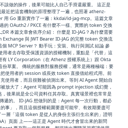
了不該做的操作，後果可能比人自己手滑還嚴重。 這正是
t）想解的問題。我最近把這套機制的原理整理了一遍，也照著 athenz-
erver 用 Go 重新實作了一遍：kkdai/id-jag-mcp。這篇文章
OAuth2 / PKCE 有什麼不一樣、實際的 token 交換
DR 本篇文章會依序介紹： 什麼是 ID-JAG？為什麼需要
change 與 JWT Bearer ID-JAG 的完整 token 交換流
MCP Server？ 動手玩：安裝、執行與測試 結論 參
ent 代替使用者去存取受保護資源的授權機制，重點是「代替」這
 LY Corporation（在 Athenz 授權系統上）跟 Okta
已經引用了這份草案。 傳統的服務對服務授權，通常是兩種極端：要
脆把使用者的 session 或長效 token 直接借給程式用。前
用者，而且很難被偵測出來。等到 AI Agent 開始自
Agent 可能因為 prompt injection 或幻覺，
用鑰匙，後果就是全公司資料任其存取。真實場景裡也常常是
往下傳遞的。 ID-JAG 想做到的是：Agent 每一次行動，都必
定的事」，而且這個授權範圍要盡可能窄、有效期要盡可
上，多蓋了一層「這個 token 是從人的身份主張衍生出來的」證明
s（XAA）頁面 上——這正是 Agent 時代才會冒出來的新問