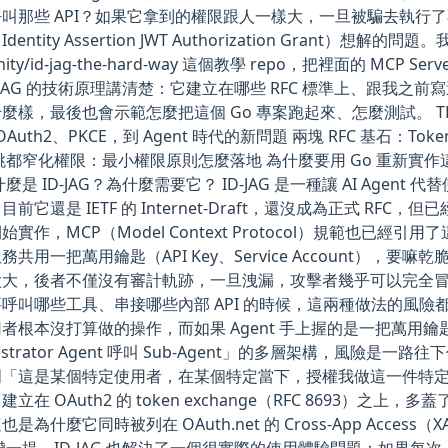
叫那些 API？如果它拿到的權限跟人一樣大，一旦被騙去執行
G（Identity Assertion JWT Authorization Gran
ity/id-jag-the-hard-way 這個教學 repo，把裡面的 MCP S
-JAG 的技術原理講清楚：它建立在哪些 RFC 標準上、跟我之前寫過的 
麼樣，最後也會示範怎麼把這個 Go 專案跑起來、怎麼測試。 TL;
Auth2、PKCE，到 Agent 時代的新問題 兩塊 RFC 基石：Token Ex
跳都窄化權限：最小權限原則怎麼落地 為什麼要用 Go 重新實作這個 
什麼是 ID-JAG？為什麼需要它？ ID-JAG 是一種讓 AI Ag
前它還是 IETF 的 Internet-Draft，還沒成為正式 RFC，但已經有
始實作，MCP（Model Context Protocol）規範也
共用一把萬用鑰匙（API Key、Service Account），要嘛乾
大，後者不僅沒有審計軌跡，一旦洩漏，攻擊者幾乎可以完全冒充使
呼叫哪些工具、串接哪些內部 API 的時候，這兩種做法的風險都被放大了：
者根本沒打算做的操作，而如果 Agent 手上握的是一把萬
estrator Agent 呼叫 Sub-Agent」的多層架構，風險是一路
明「這是某個特定使用者，在某個特定當下，授權我做這一件特
立在 OAuth2 的 token exchange（RFC 8693）之
是為什麼它同時被列在 OAuth.net 的 Cross-App Acces