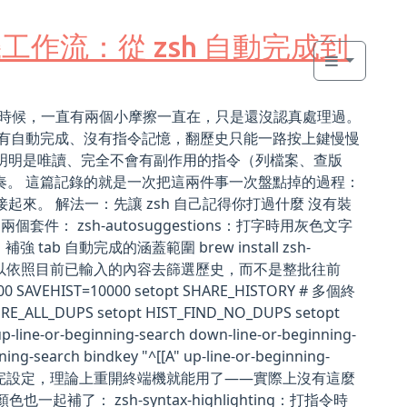
端機工作流：從 zsh 自動完成到
理事情的時候，一直有兩個小摩擦一直在，只是還沒認真處理過。
麼都沒有，沒有自動完成、沒有指令記憶，翻歷史只能一路按上鍵慢慢
，一些明明是唯讀、完全不會有副作用的指令（列檔案、查版
斷節奏。 這篇記錄的就是一次把這兩件事一次盤點掉的過程：
接起來。 解法一：先讓 zsh 自己記得你打過什麼 沒有裝
件： zsh-autosuggestions：打字時用灰色文字
強 tab 自動完成的涵蓋範圍 brew install zsh-
定，讓上下鍵可以依照目前已輸入的內容去篩選歷史，而不是整批往前
000 SAVEHIST=10000 setopt SHARE_HISTORY # 多個終
ALL_DUPS setopt HIST_FIND_NO_DUPS setopt
-or-beginning-search down-line-or-beginning-
ning-search bindkey "^[[A" up-line-or-beginning-
earch 裝完套件、加完設定，理論上重開終端機就能用了——實際上沒有這麼
了： zsh-syntax-highlighting：打指令時