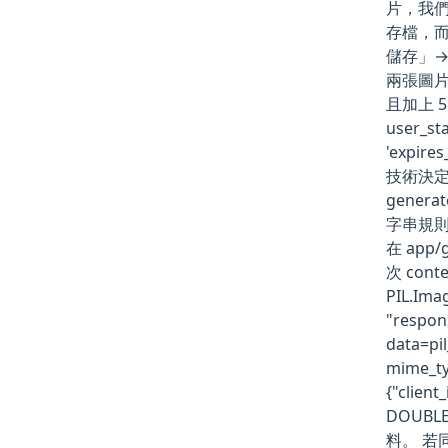
片，我們
存檔，而
儲存」→
兩張圖片
且加上 
user_sta
'expir
技術決
gener
字串規則
在 app/
次 conte
PIL.Ima
"respon
data=pi
mime_ty
{"clie
DOUBL
料。 若