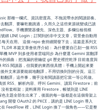
 Classic 那種一欄式、資訊密度高、不拖泥帶水的閱讀節奏。
丟去翻譯、要嘛乾脆跳過，久而久之這些來源就變成已讀
eedFlow。手機瀏覽器優先、深色主題、多欄位檢視模
ore，帳號綁 LINE Login；訂閱到的非中文文章，背景會自動用
上面，自己每天在用。 這個 repo 會持續開發下去，這篇是系列文
;DR 本篇文章會依序介紹： 為什麼要自己刻一個 RSS
單機 MVP 到多使用者雲端同步 為什麼選 Gemini 當翻譯
的插曲：把洩漏的密鑰從 git 歷史裡挖乾淨 目前進度與
不缺 RSS 閱讀器，但我要的東西很具體：手機上開起來要
然後外文來源要能就地翻譯，不用切換到別的分頁。這三
自動翻譯」這件事，幾乎沒有閱讀器把它當一等公民做。
責抓 RSS、解析內容、呼叫 Gemini、讀寫 Firestore；前
8n.js），沒有套框架；資料庫用 Firestore，帳號則是 LINE
式、深色主題全部生出來了，後面的每一版都是在這個骨架上
開發 OAuth2 的 PKCE，講的是 LINE Login 導入
 FeedFlow 裡，LINE Login 換了一個角色——它是整