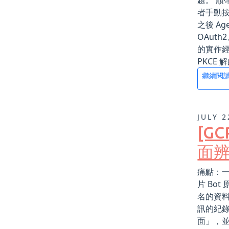
題。 順
者手動按
之後 A
OAuth
的實作經
PKCE 解
繼續閱
JULY 2
[G
面
痛點：一
片 Bo
名的資
訊的紀錄
面」，