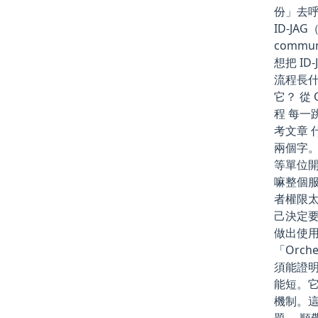
份」去呼
ID-JA
commun
想把 ID
流程長什
它？ 從 O
程 每一
考文章 
兩個字。目
等單位開
嘛整個服務
者權限太
己決定要
做出使用
「Orch
須能證
能短。它建
機制。這也