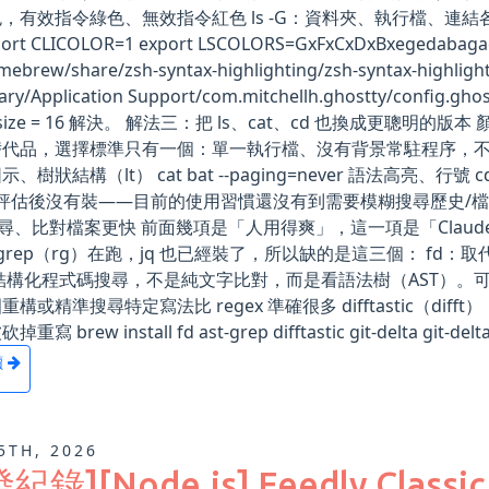
，有效指令綠色、無效指令紅色 ls -G：資料夾、執行檔、連結各自不同
rt CLICOLOR=1 export LSCOLORS=GxFxCxDxBxegedabagaced 
omebrew/share/zsh-syntax-highlighting/zsh-syntax-h
rary/Application Support/com.mitchellh.ghostt
nt-size = 16 解決。 解法三：把 ls、cat、cd 也換成
代品，選擇標準只有一個：單一執行檔、沒有背景常駐程序，不會拖慢啟動速
、樹狀結構（lt） cat bat --paging=never 語法高亮、行號
這次評估後沒有裝——目前的使用習慣還沒有到需要模糊搜尋歷史/檔案
 搜尋、比對檔案更快 前面幾項是「人用得爽」，這一項是「Claude C
ipgrep（rg）在跑，jq 也已經裝了，所以缺的是這三個： fd：取
：結構化程式碼搜尋，不是純文字比對，而是看語法樹（AST）
重構或精準搜尋特定寫法比 regex 準確很多 difftastic（di
寫 brew install fd ast-grep difftastic git-delta git-del
讀
5TH, 2026
發紀錄][Node.js] Feedly C