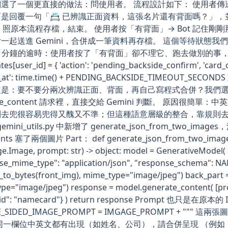
選了一個更直接的做法：問使用者。 流程設計如下： 使用者傳送名片正
是回覆一句「📇 已辨識正面資料，這張名片還有背面嗎？」，並附上兩
 照原本流程存檔，結束。 使用者按「有背面」→ Bot 記住
一起送進 Gemini，合併成一筆資料再存檔。 這個等待狀態我們用專
5 分鐘的逾時：使用者按了「有背面」卻不理它、跑去做別的事
tes[user_id] = { 'action': 'pending_backside_confirm', 'card
es_at': time.time() + PENDING_BACKSIDE_TIMEOU
定是：要不要分兩次辨識正面、背面，再自己寫程式合併？我們
ate_content 請求裡，直接交給 Gemini 判斷。 原因很簡單
去兜很容易兜得又醜又不準；但這種語意層級的整合，靠規則去湊反
gemini_utils.py 中新增了 generate_json_from_two
nts 塞了兩個圖片 Part： def generate_json_from_two_images( 
ge.Image, prompt: str) -> object: model = GenerativeModel(
se_mime_type": "application/json", "response_schema": NA
l_to_bytes(front_img), mime_type="image/jpeg") back_part =
pe="image/jpeg") response = model.generate_content( [prom
nt_id": "namecard"} ) return response Prompt 也
E_SIDED_IMAGE_PROMPT = IMGAGE_PROMPT +
同一欄位中英文都有出現（如姓名、公司），請合併呈現 （例如「王