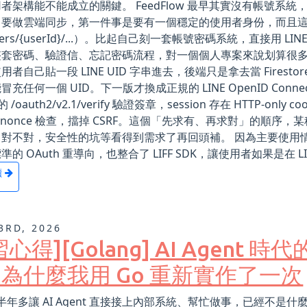
者架構能不能成立的關鍵。 FeedFlow 最早其實沒有帳號系統，資
要做雲端同步，第一件事是要有一個穩定的使用者身份，而且這個身份要能在
sers/{userId}/...）。比起自己刻一套帳號密碼系統，直接用 LINE Lo
整套密碼、驗證信、忘記密碼流程，對一個個人專案來說划算很多
用者自己貼一段 LINE UID 字串進去，後端只是拿去當 Fires
充任何一個 UID。下一版才換成正規的 LINE OpenID Connect
E 的 /oauth2/v2.1/verify 驗證簽章，session 存在 HTT
e 跟 nonce 檢查，擋掉 CSRF。這個「先求有、再求對」的
對不對，安全性的坑等看得到需求了再回頭補。 因為主要使用情境是在
的 OAuth 重導向，也整合了 LIFF SDK，讓使用者如果是在 LINE 
讀
3RD, 2026
習心得][Golang] AI Agent 
為什麼我用 Go 重新實作了一次
這半年多讓 AI Agent 直接接上內部系統、幫忙做事，已經不是