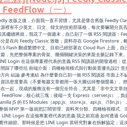
 FeedFlow（一）
Feedly 改版之後，介面我一直不習慣，尤其是懷念舊版 Feedly
來源裡有不少英文、日文、韓文的技術部落格，每次要嘛開分頁
與其繼續將就，我花了一個週末，自己刻了一個 RSS 閱讀器：F
是在向 Feedly Classic 致敬；資料存在 Google Firest
i 2.5 Flash 翻成繁體中文。目前已經部署在 Cloud Run 
篇，先把整個專案的骨架、幾個關鍵決策的來龍去脈記錄下來。 TL
LINE Login 在這個專案裡代表的意義 RSS 閱讀器的開發過程：從
間踩了哪些坑 前端介面：四種檢視模式與行動裝置優先設計 意外
方向 結論 參考連結 為什麼要自己刻一個 RSS 閱讀器 市面上
面資訊密度要高（不要每篇文章都用一張大圖佔掉整個螢幕）、
湊在一起，現成的服務沒有一個完全符合，尤其是「非中文文章
FeedFlow，核心就三塊：後端一支 Express（server.js），負
nilla JS 的 ES Modules（app.js、store.js、api.js、i1
n。整個 MVP 第一版就把訂閱管理、資料夾分類、四種檢視模
LINE Login 在這個專案裡代表的意義 我之前寫過 如何透過 Golang 
的實作細節。那時候是把 LINE Login 當研究對象在拆解協定；這次在