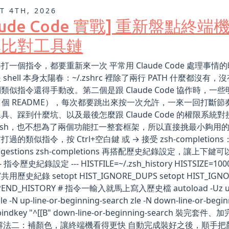
T 4TH, 2026
laude Code 實戰] 重新盤點終
尋比對工具鏈
打一個指令，都要重新來一次 平常用 Claude Code 處
 shell 本身太陽春：~/.zshrc 裡除了兩行 PATH 什
類似指令還得手動改。第二個是跟 Claude Code 協作時
rl 個 README），每次都要跳出來按一次允許，一來一回打
具、踩到什麼坑、以及最後怎麼跟 Claude Code 的權限系統對
y-zsh，也不想為了兩個功能扛一整套框架，所以直接挑最小夠用的兩個套
過的類似指令，按 Ctrl+空白鍵 或 → 接受 zsh-completions：補
suggestions zsh-completions 再搭配歷史紀錄設
-- 指令歷史紀錄設定 --- HISTFILE=~/.zsh_history HISTSIZE=10
歷史紀錄 setopt HIST_IGNORE_DUPS setopt HIST_IGNORE_
PEND_HISTORY # 指令一輸入就馬上寫入歷史檔 autoload -Uz up-line
le -N up-line-or-beginning-search zle -N down-line-or-begin
h bindkey "^[[B" down-line-or-beginning-s
解法二：補顏色，讓終端機看得更快 自動完成裝好之後，順手把顏色也一起補