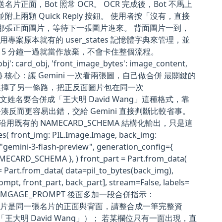
面，Bot 照常 OCR。 OCR 完成後，Bot 不馬上
顆 Quick Reply 按鈕。 使用者按「沒有，直接
剛剛那張正面圖片，等待下一張圖片進來。 背面圖片一到，
案原本就有的 user_states 記憶體字典來管理，並
，5 分鐘一過就當作放棄，不會卡住整個流程。
_obj': card_obj, 'front_image_bytes': image_content,
T_SECONDS } 核心：讓 Gemini 一次看兩張圖，自己做合併 最關鍵的
選擇了另一條路，把正反面圖片包在同一次
：中英文姓名要合併成「王大明 David Wang」這種格式，靠
而更容易出錯，交給 Gemini 直接判斷比較省事。
_images，沿用既有的 NAMECARD_SCHEMA 結構化輸出，只是這
front_img: PIL.Image.Image, back_img:
 "gemini-3-flash-preview", generation_config={
MECARD_SCHEMA }, ) front_part = Part.from_data(
 Part.from_data( data=pil_to_bytes(back_img),
pt, front_part, back_part], stream=False, labels=
只是在原本的 IMGAGE_PROMPT 後面多加一段合併指示：
 """ 這兩張圖片是同一張名片的正面與背面，請整合成一筆完整資
大明 David Wang」）； 若某欄位只有一面出現，直