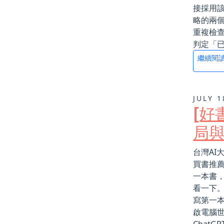
接採用該
略的兩個
重複檢查
判定「已
繼續閱
JULY 1
[好
局
台灣AI
買書推薦
一本書，
看一下。
寫第一本
啟電腦世