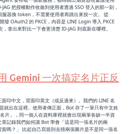
 Agent 要存取一個新服務，都得跳出瀏覽器視窗讓使用
AG 把授權動作收斂到使用者透過 SSO 登入的那一刻，
服器換 token，不需要使用者再跳出來按一次。 從
 OAuth2 的 PKCE，內容是 LINE Login 導入 PKCE
，拿出來對比一下會更清楚 ID-JAG 到底新在哪裡。
化：用 Gemini 一次搞定名片正反
印中文，背面印英文（或反過來）。我們的 LINE 名
問題就出在這裡。使用者傳正面，Bot 存了一筆只有中文姓
新名片」，同一個人在資料庫裡就會出現兩筆各缺一半資
章記錄我們如何讓 Bot 學會「這是同一張名片的兩
背面嗎？」 比起自己寫規則去猜兩張圖片是不是同一張名