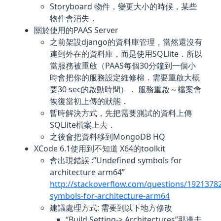
Storyboard 物件，變更大小的時候，某些
物件會消失．
關於使用的PAAS Server
之前架設django的資料庫管理，當然還沒有
連到外在的資料庫，而是使用SQLlite．所以
當服務被重啟（PAAS每個30分鐘到一個小
時會把你的服務設定維修棉．需要重啟大概
要30 sec的啟動時間）． 服務重啟～檔案會
恢復當初上傳的狀態．
暫時解決方式，先把需要測試的資料上傳
SQLlite檔案上去．
之後會把資料移到MongoDB HQ
XCode 6.1使用到不知道 X64的toolkit
會出現錯誤 :”Undefined symbols for
architecture arm64”
http://stackoverflow.com/questions/1921378
symbols-for-architecture-arm64
建議處理方式: 需要到以下地方修改
“Build Setting-> Architectures”那邊去