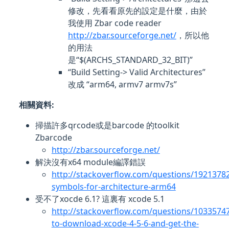
修改，先看看原先的設定是什麼，由於
我使用 Zbar code reader
http://zbar.sourceforge.net/
，所以他
的用法
是“$(ARCHS_STANDARD_32_BIT)”
“Build Setting-> Valid Architectures”
改成 “arm64, armv7 armv7s”
相關資料:
掃描許多qrcode或是barcode 的toolkit
Zbarcode
http://zbar.sourceforge.net/
解決沒有x64 module編譯錯誤
http://stackoverflow.com/questions/1921378
symbols-for-architecture-arm64
受不了xocde 6.1? 這裏有 xcode 5.1
http://stackoverflow.com/questions/1033574
to-download-xcode-4-5-6-and-get-the-