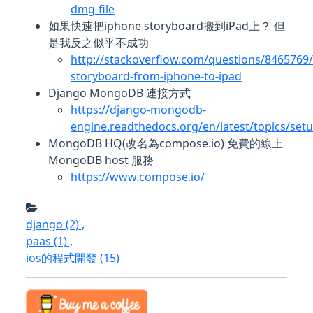
dmg-file
如果快速把iphone storyboard搬到iPad上？ 但
是我反之似乎不成功
http://stackoverflow.com/questions/8465769/
storyboard-from-iphone-to-ipad
Django MongoDB 連接方式
https://django-mongodb-
engine.readthedocs.org/en/latest/topics/set
MongoDB HQ(改名為compose.io) 免費的線上
MongoDB host 服務
https://www.compose.io/
django
(2)
,
paas
(1)
,
ios的程式開發
(15)