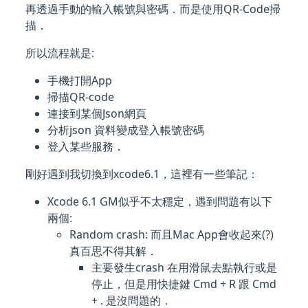
再透過手動的輸入帳號與密碼．而是使用QR-Code掃
描．
所以流程就是:
手機打開App
掃描QR-code
連接到某個Json網頁
分析json 資料變成登入帳號密碼
登入某些服務．
剛好遇到我切換到xcode6.1，這裡有一些筆記：
Xcode 6.1 GM似乎不太穩定，遇到問題有以下
兩個:
Random crash: 而且Mac App會收起來(?)
真百思不得其解．
主要發生crash 在用滑鼠去點執行或是
停止，但是用快捷鍵 Cmd + R 跟 Cmd
+ . 是沒問題的．