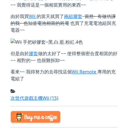
~~ 我覺得這是一個相當實用的東西~~
由於我買
Wii
的當天就買了
兩組膠套
當然~ 有做功課
的我~ 也知道電池相當的耗電
也買了充電電池組與充
電器~~
但是由於
膠套
做的太好了~~ 使得整個密合度相當的好
~~ 相對的~~ 也很難拆卸~~
看來~~ 我得努力的去尋找這個
Wii Remote
專用的充
電組了
次世代遊戲主機Wii
(15)