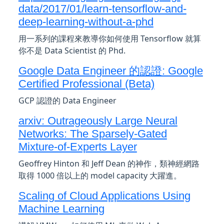
data/2017/01/learn-tensorflow-and-
deep-learning-without-a-phd
用一系列的課程來教導你如何使用 Tensorflow 就算
你不是 Data Scientist 的 Phd.
Google Data Engineer 的認證: Google
Certified Professional (Beta)
GCP 認證的 Data Engineer
arxiv: Outrageously Large Neural
Networks: The Sparsely-Gated
Mixture-of-Experts Layer
Geoffrey Hinton 和 Jeff Dean 的神作，類神經網路
取得 1000 倍以上的 model capacity 大躍進。
Scaling of Cloud Applications Using
Machine Learning