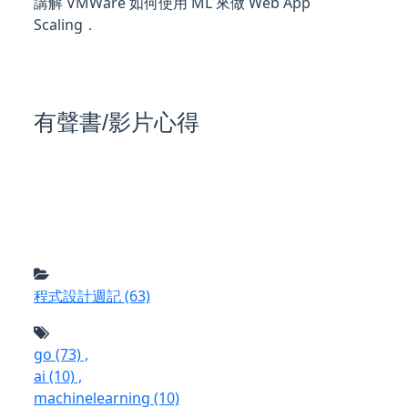
講解 VMWare 如何使用 ML 來做 Web App
Scaling．
有聲書/影片心得
程式設計週記
(63)
go
(73)
,
ai
(10)
,
machinelearning
(10)