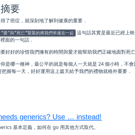
週摘要
人得了癌症，就深刻地了解到健康的重要．
這句話其實是最近已經上映的
，“愛”與“死亡“緊緊的將我們串連在一起
“裡面的一句話．
的要好好的珍惜我們擁有的時間與愛才能幫助我們正確地面對死
仰是哪一種神，最公平的就是每個人一天就是 24 個小時，不
如何把握每一天，好好運用這上篇天給予我們的禮物就格外重要．
eeds generics? Use … instead!
nerics 基本定義，如何在 go 用其他方式取代。