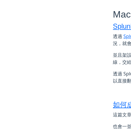
Mac
Spl
透過
Sp
況，就
並且架設
線，交給 
透過 Sp
以直接
如何
這篇文章
也會一