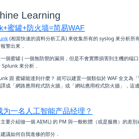
hine Learning
unk+蜜罐+防火墙=简易WAF
lunk
(相當快速的資料分析工具) 來收集所有的 syslog 來分
會報警出來．
一個蜜罐 ( 一個無防禦的漏洞，但是不會實際損害到主機的端口
Splunk 來分析．
lunk 跟 蜜罐能達到什麼？ 就可以建置一個類似於 WAF 全文為「Web Ap
翻譯成「網路應用程式防火牆」或「網站應用程式防火牆」，這
成为一名人工智能产品经理？
主要介紹做一個 AI(ML) 的 PM 與一般軟體（或是服務）的差
並建議如何自我進修的部分．