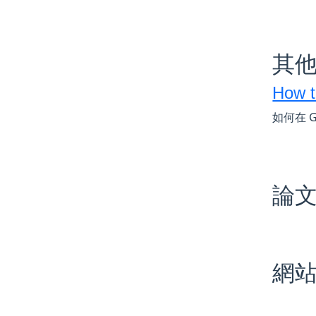
其
How t
如何在 G
論
網