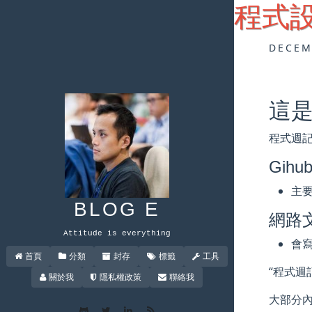
程式設
DECEM
這是
程式週記
Gihub
主
BLOG E
網路
Attitude is everything
會
首頁
分類
封存
標籤
工具
“程式週
關於我
隱私權政策
聯絡我
大部分