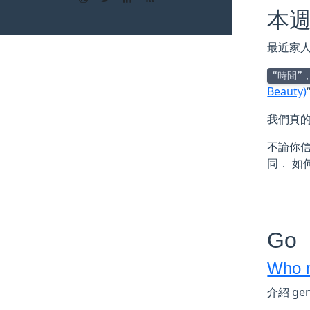
本
最近家
“時間”
Beauty)
我們真
不論你信
同． 
Go
Who n
介紹 ge