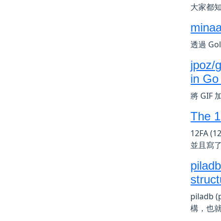
大家都知
minaa
透過 Go
jpoz/
in Go
將 GI
The 1
12FA (
並且寫
pilad
struc
piladb
構，也就