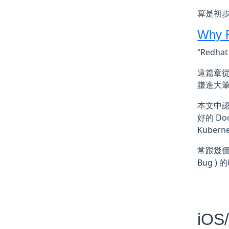
算是初
Why R
“Redh
這篇章從
賺進大筆的鈔
本文中認為
好的 Doc
Kube
常跟幾個
Bug )
iOS/