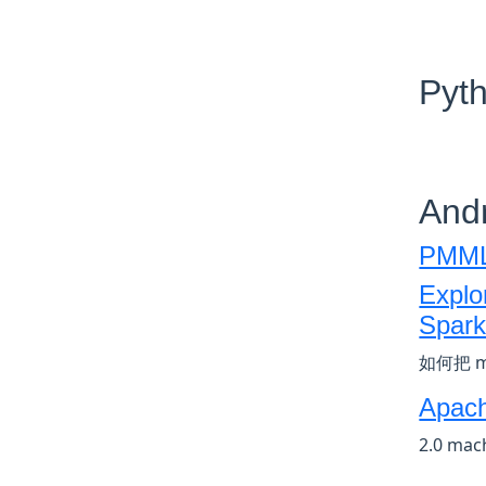
Pyt
And
PMML 
Explo
Spar
如何把 
Apach
2.0 ma