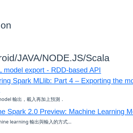
hon
roid/JAVA/NODE.JS/Scala
model export - RDD-based API
ring Spark MLlib: Part 4 – Exporting the mo
k
model 輸出，載入再加上預測．
e Spark 2.0 Preview: Machine Learning M
chine learning 輸出與輸入的方式…