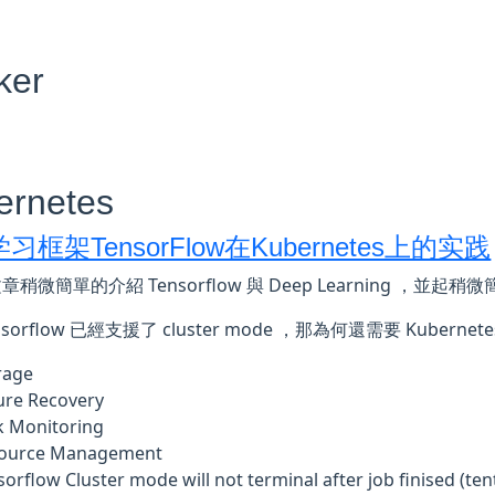
ker
ernetes
习框架TensorFlow在Kubernetes上的实践
稍微簡單的介紹 Tensorflow 與 Deep Learning ，並起稍微
nsorflow 已經支援了 cluster mode ，那為何還需要 Kuberne
rage
lure Recovery
k Monitoring
ource Management
orflow Cluster mode will not terminal after job finised (ten