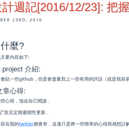
計週記[2016/12/23]:
BER 23RD, 2016
什麼?
主要內容如下:
 project 介紹:
要會貼一些github，但是會盡量寫上一些有用的評語（或是我
文章心得:
寫些心得，強迫自己閱讀．
記”並且定期週期性更新．
內容在我的
twitter
都會有，這邊只是將一些簡單的心得與感想註