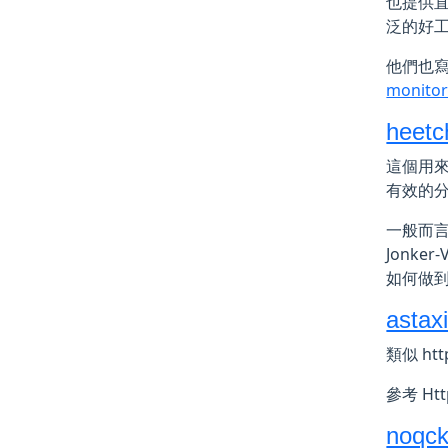
也提供直接
泛的好
他們也
monitor
heetc
這個用來解
有效的
一般而
Jonke
如何做到 
astax
類似 htt
參考 Ht
noqcks