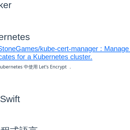
ker
ernetes
toneGames/kube-cert-manager : Manage 
icates for a Kubernetes cluster.
bernetes 中使用 Let’s Encrypt ．
Swift