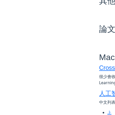
其
論
Mac
Cross
很少會收
Learni
人工
中文列表
上