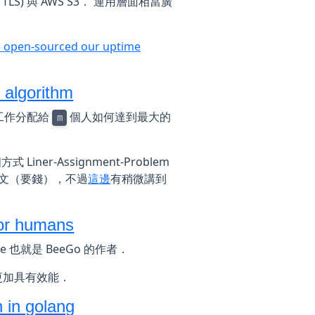
TLS) 與 AWS S3． 運用層面相當廣
 open-sourced our uptime
 algorithm
工作分配給
個人如何達到最大的
m
ner-Assignment-Problem
找到論文（要錢），不過
這邊
有稍微講到
for humans
Xie 也就是 BeeGo 的作者．
軟體更加具有效能．
n in golang