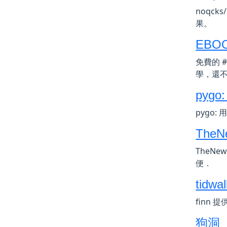
noqck
果。
EBOOK
免費的 #
學，還
pygo:
pygo: 
TheNe
TheNe
便．
tidwa
finn 
狗洞