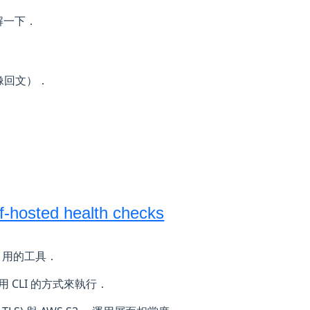
解一下．
像回文）．
lf-hosted health checks
k) 用的工具．
用 CLI 的方式來執行．