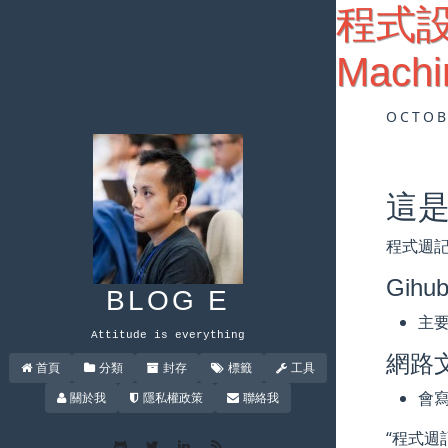
程式設計週
Machi
OCTOB
這是
程式週記
Gihub
BLOG E
主
Attitude is everything
網路
首頁
分類
封存
標籤
工具
會
關於我
隱私權政策
聯絡我
“程式週