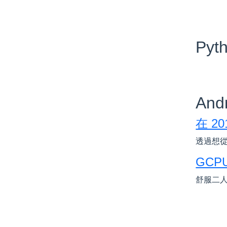
Pyt
And
在 2
透過想從今
GCPUG
舒服二人組