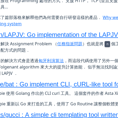
在 Programming 處理的方式． 支援 HTTP， TCP (並且支援 
工具…
寫了篇部落格來解釋他們為何需要自行研發這樣的產品．
Why we
ing system
h/LAPJV: Go implementation of the LAPJV
決 Assignment Problem （
任務指派問題
）也就是將
個
n
分配方式的問題．
言的解決方式會是透過
匈牙利演算法
，而這段代碼使用了另外一個方式 Li
r-Volgenant algorithm 來大大的提升計算效能． 似乎無法
LAPJV ．
ie/bat : Go implement CLI, cURL-like tool 
pie 使用 Golang 作出的 CLI curl 工具。 這個套件的作者 Asta 
tpie 重新以 Go 來打造的工具，使用了 Go Routine 讓整個
/gucci : A simple cli templating tool writte