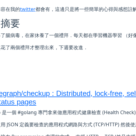
內容在我的
twitter
都會有，這邊只是將一些簡單的心得與感想註
週摘要
得了腸病毒，在家休養了一個禮拜．每天都在學習機器學習 （好
然花了兩個禮拜才整理出來，下週要改進．
egraph/checkup : Distributed, lock-free, se
tatus pages
up 是一個 #golang 專門拿來做應用程式健康檢查 (Health Chec
用 JSON 定義要檢查的應用程式網路與方式 (TCP/HTTP) 然後使