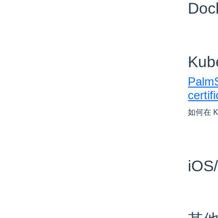
Doc
Kub
PalmS
certif
如何在 Ku
iOS/