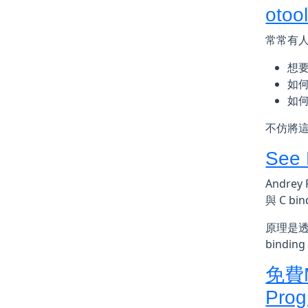
otoo
常常有人想
想
如
如何
不仿將這個
See 
Andrey
與 C bi
原理是透過
bindi
免費MO
Prog