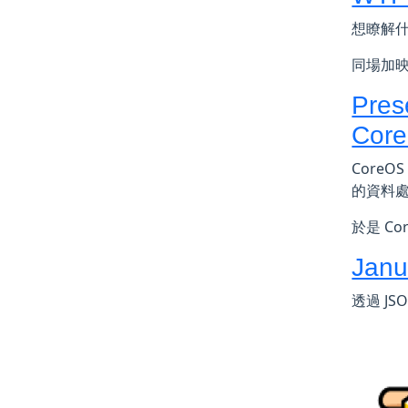
想瞭解什麼
同場加映 
Pres
Cor
CoreO
的資料處理
於是 C
Janus
透過 JSO