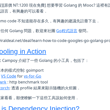
][原價 NT:1200 現在免費] 想要學習 Golang 的 Mooc? 這
式語言，有興趣的可以看看．
romo code 不知道能存在多久，有興趣的建議先註冊下去．
任何 Golang 問題，歡迎來社團
Go程式語言
發問..
/viraldeal.net/deal/learn-how-to-code-googles-go-golang-
ooling in Action
esc Campoy 介紹了一些 Golang 的小工具，包括了：
本的樣式控制: goimport
:
VS Code
for
vs-for-Go
wrk
: http benchmark tool
torch
: 透過 profile 結果來顯示隨機的火炬圖．
大家看看，順便瞭解一下這些工具該如何使用．
is Dependency Injection?