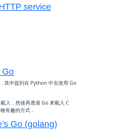
 HTTP service
n Go
6 的講題．其中提到在 Python 中去使用 Go
FI 來載入．然後再透過 Go 來載入 C
卻是一種有趣的方式．
s Go (golang)