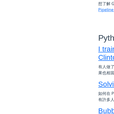
想了解 G
Pipeli
Pyt
I tr
Clint
有人做了簡
果也相
Solv
如何在 P
有許多人仍
Bubb