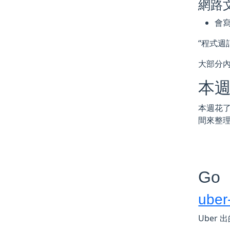
網路
會
“程式週
大部分
本
本週花了
間來整
Go
uber
Uber 