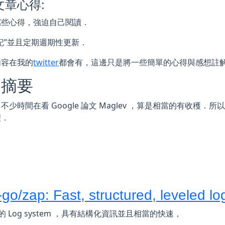
文章心得:
寫些心得，強迫自己閱讀．
記”並且定期週期性更新．
內容在我的
twitter
都會有，這邊只是將一些簡單的心得與感想註
週摘要
不少時間在看 Google 論文 Maglev ，算是相當的有收穫
理．
-go/zap: Fast, structured, leveled l
出的 Log system ，具有結構化資訊並且相當的快速，