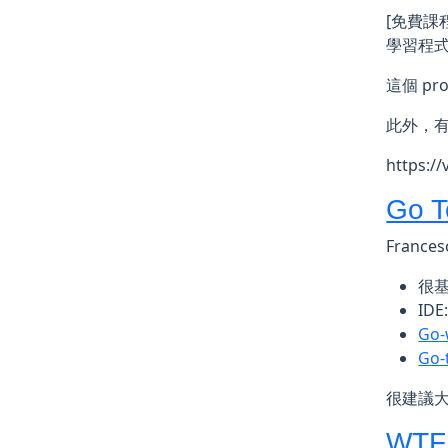
[免費課程
學習程
這個 p
此外，有
https:/
Go T
Franc
很基
IDE
Go-
Go-
很建議
WTF 