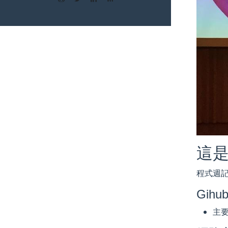
這是
程式週記
Gihub
主