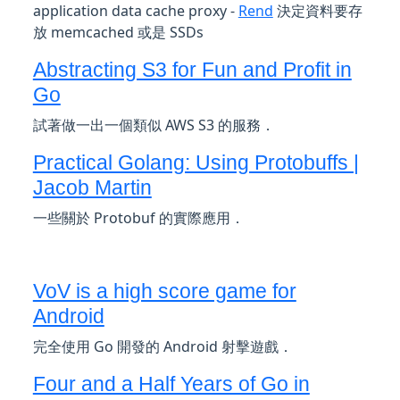
application data cache proxy -
Rend
決定資料要存
放 memcached 或是 SSDs
Abstracting S3 for Fun and Profit in
Go
試著做一出一個類似 AWS S3 的服務．
Practical Golang: Using Protobuffs |
Jacob Martin
一些關於 Protobuf 的實際應用．
VoV is a high score game for
Android
完全使用 Go 開發的 Android 射擊遊戲．
Four and a Half Years of Go in