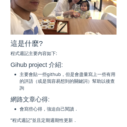
這是什麼?
程式週記主要內容如下:
Gihub project 介紹:
主要會貼一些github，但是會盡量寫上一些有用
的評語（或是我容易想到的關鍵詞）幫助以後查
詢
網路文章心得:
會寫些心得，強迫自己閱讀．
“程式週記”並且定期週期性更新．