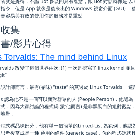
者就是覺得，不論 Bot 多麼的具有智慧，跟 Bot 對話就像是 以前時
指令．但是 App 就像是後來出的 Windows 視窗介面 (GUI
者更容易與有效的使用你的服務才是重點．
站收集
書/影片心得
s Torvalds: The mind behind Linux
 Torvalds 改變了這個世界兩次: (1) 一次是撰寫了 linux kern
it”
計師而言，最有(品味) “taste” 的莫過於 Linus Torvalds
nus 認為他不是一個可以面對群眾的人 (People Person)，他認為
式．因為大家討論的程式碼 (對他而言) 是非黑既白的絕對觀點
糊地帶．
程式碼品味部分，他有舉一個簡單的Linked-List 為範例．
思考後當成是一種 通用的條件 (generic case)，你的程式