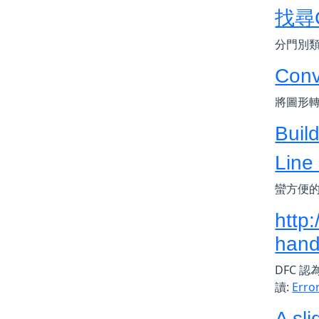
找尋G
分門別
Conve
將圖形轉換
Build
Lin
蠻方便的
http
hand
DFC 
讀:
Erro
A sl