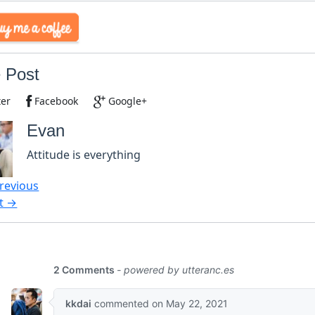
 Post
ter
Facebook
Google+
Evan
Attitude is everything
revious
t →