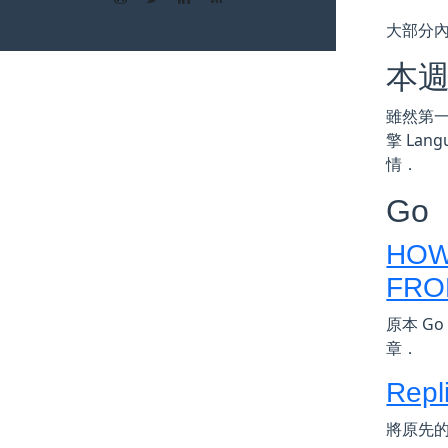
大部分
本
雖然第一
擎 Lang
情．
Go
HOW
FRO
原本 Go
章．
Repl
將原先的 