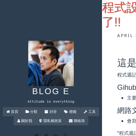
程式設計
了!!
APRIL 
這是
程式週記
Gihub
BLOG E
主
Attitude is everything
網路
首頁
分類
封存
標籤
工具
會
關於我
隱私權政策
聯絡我
“程式週