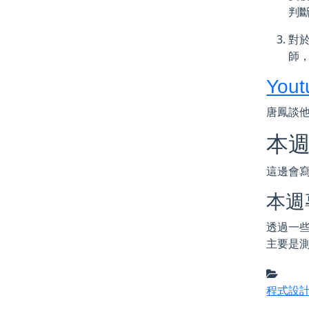
判斷
對於
師，
Yout
唐鳳談他
本
這邊會
本週
透過一些教
主要是測
程式設