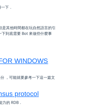
解一下．
，但是其他時間都在玩自然語言的引
．也稍微想了一下到底需要 Bot 來做些什麼事
 FOR WINDOWS
C 的部分 ，可能就要參考一下這一篇文
nsus protocol
d能力的 RDB．