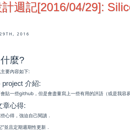
週記[2016/04/29]: Sili
29TH, 2016
什麼?
主要內容如下:
 project 介紹:
要會貼一些github，但是會盡量寫上一些有用的評語（或是我
文章心得:
寫些心得，強迫自己閱讀．
記”並且定期週期性更新．