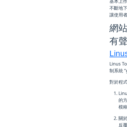
基本上作
不斷地下
讓使用
網
有聲
Linu
Linus
制系統 “g
對於程式設
Li
的方
模
關於
反覆