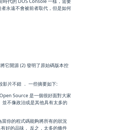
代的 DOS Console 一樣，需要
) ．後者永遠不會被前者取代，但是如何
el 並且將它開源 (2) 發明了原始碼版本控
 ，這段影片不錯 ． 一些摘要如下:
 Open Source 是一個很好面對大家
． 並不像政治或是其他具有太多的
他認為當你的程式碼能夠將所有的狀況
碼就具有好的品味． 反之，太多的條件