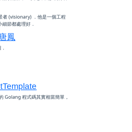
景者 (visionary) ．他是一個工程
個小細節都處理好．
y 唐鳳
紹．
otTemplate
面的 Golang 程式碼其實相當簡單，