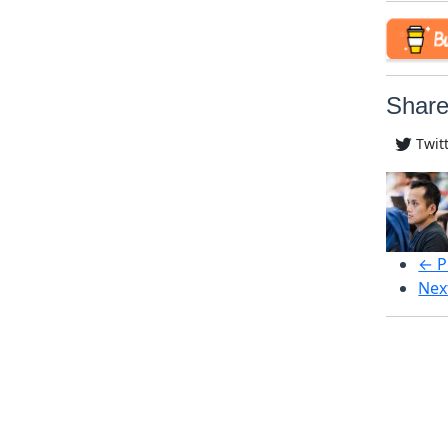
Share
Twit
← P
Nex