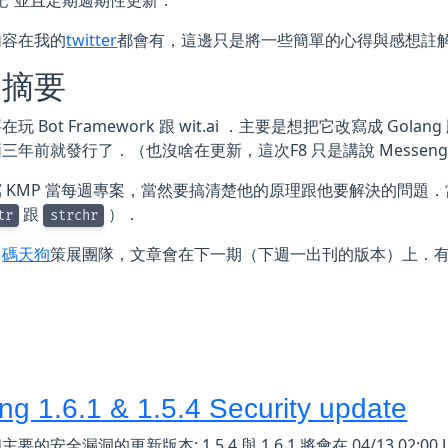
記”並且定期週期性更新．
內容在我的
twitter
都會有，這邊只是將一些簡單的心得與感想註
週摘要
玩 Bot Framework 跟 wit.ai ．主要是想把它改寫成 Golan
三年前就發行了．（也沒啥在更新，這次F8 只是講說 Messenge
 KMP 當每週專案，當然要搞清楚他的原理跟他要解決的問題．
跟
）．
tr
strchr
了
碼天狗
策展團隊，文章會在下一期（下週一出刊的版本）上．
ng 1.6.1 & 1.5.4 Security update
要的安全漏洞的更新版本: 1.5.4 與 1.6.1 將會在 04/13 02