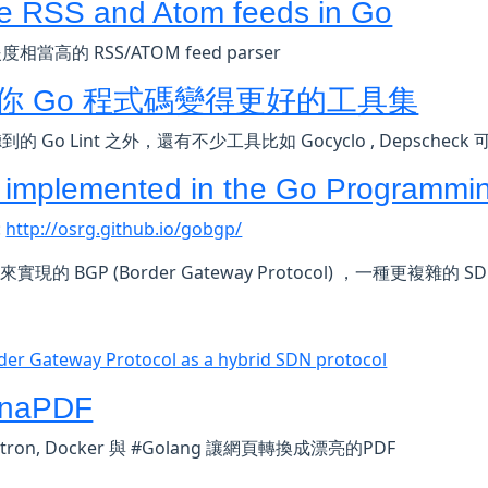
e RSS and Atom feeds in Go
相當高的 RSS/ATOM feed parser
你 Go 程式碼變得更好的工具集
的 Go Lint 之外，還有不少工具比如 Gocyclo , Depsc
implemented in the Go Programmi
:
http://osrg.github.io/gobgp/
來實現的 BGP (Border Gateway Protocol) ，一種更複雜的 S
der Gateway Protocol as a hybrid SDN protocol
enaPDF
tron, Docker 與 #‎Golang 讓網頁轉換成漂亮的PDF