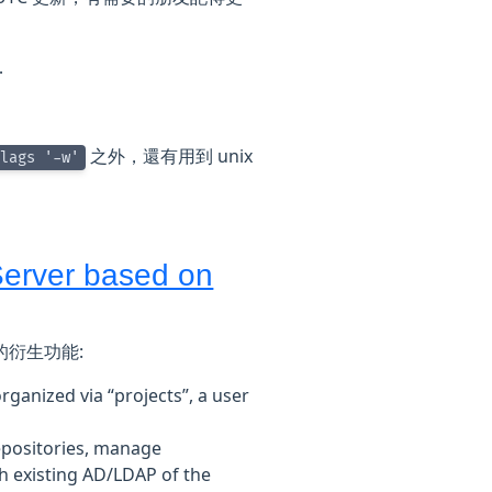
．
之外，還有用到 unix
lags '-w'
Server based on
下的衍生功能:
ganized via “projects”, a user
repositories, manage
h existing AD/LDAP of the