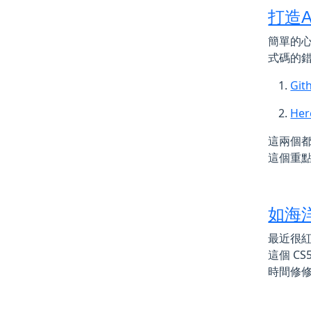
打造
簡單的心
式碼的錯
Gi
He
這兩個都
這個重
如海
最近很
這個 C
時間修