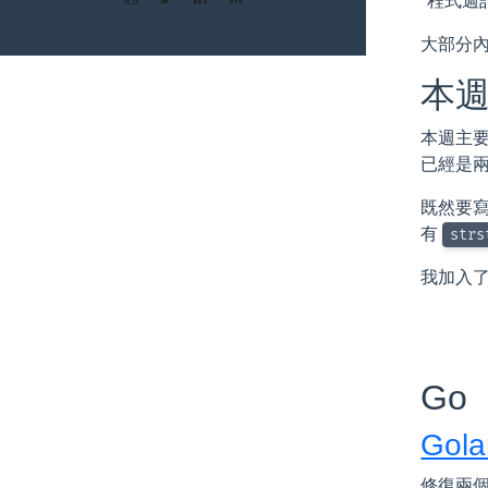
“程式週
大部分
本
本週主要在
已經是兩
既然要寫
有
strs
我加入
Go
Gola
修復兩個主