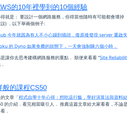
AWS的10年裡學到的10個經驗
得就是： 要設計一個網路服務，你得當他隨時有可能都會壞掉（這邊指
誤) ．以下舉兩個例子:
thub 今年就因為有人不小心踢到插頭，復原後發現 server 重啟
roku 的 Dyno 如果免費的狀態下，一天會強制睡六個小時．
是讓你去思考建構網路服務的重點． 順便來看看 “
Site Reliabil
點．
洋般的課程CS50
紅的文章「
程式自學十年心得：想吃這行飯，學好演算法與資料
S50 的介紹．看完相當吸引人． 推薦這篇文章給大家看看，不
修看．