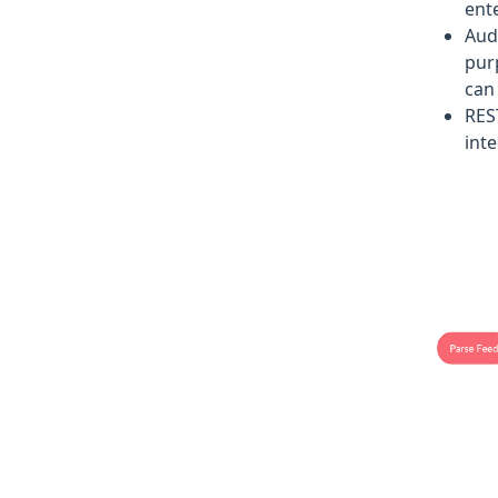
ent
Aud
pur
can
RES
int