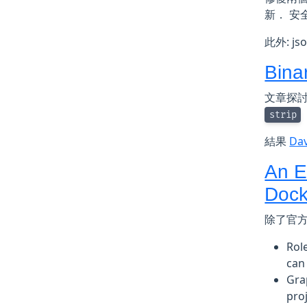
新． 安
此外: j
Bina
文章探討到
strip
結果
Da
An E
Dock
除了官方的
Rol
can
Gra
pro