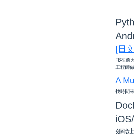
Pyt
And
[日文]
FB在前天
工程師
A Mu
找時間來
Doc
iOS/
網