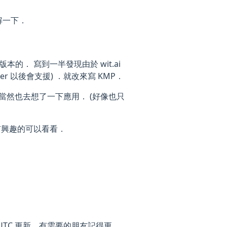
解一下．
g 版本的． 寫到一半發現由於 wit.ai
r 以後會支援) ．就改來寫 KMP．
當然也去想了一下應用． (好像也只
有興趣的可以看看．
:00 UTC 更新，有需要的朋友記得更