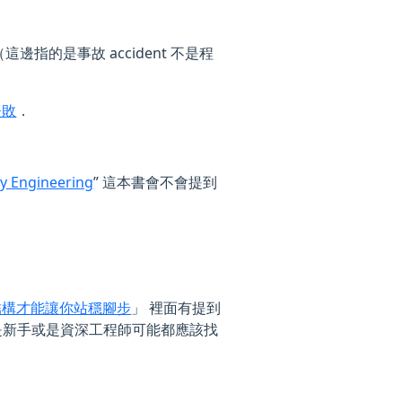
的是事故 accident 不是程
失敗
．
ity Engineering
” 這本書會不會提到
結構才能讓你站穩腳步
」 裡面有提到
論是新手或是資深工程師可能都應該找