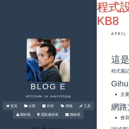
程式設計
KB8
APRIL 
這是
程式週記
Gihu
BLOG E
主
Attitude is everything
網路
首頁
分類
封存
標籤
工具
關於我
隱私權政策
聯絡我
會