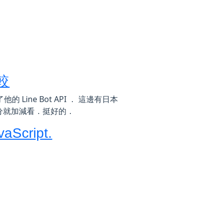
比較
他的 Line Bot API ． 這邊有日本
分就加減看．挺好的．
vaScript.