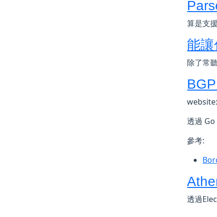
Pars
算是支援度
能讓
除了常聽到
BGP 
website
透過 Go 
參考:
Bor
Ath
透過Elec