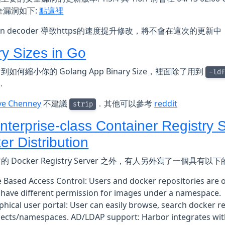
全漏洞如下:
點這裡
son decoder 導致https的速度提升修改，將不會在這次的更新中
ry Sizes in Go
如何縮小你的 Golang App Binary Size，裡面除了用到
-ldf
．
ve Chenney
不建議
．其他可以參考
reddit
strip
nterprise-class Container Registry 
er Distribution
 Docker Registry Server 之外，有人另外寫了一個具有以
e Based Access Control: Users and docker repositories are or
 have different permission for images under a namespace.
phical user portal: User can easily browse, search docker 
jects/namespaces. AD/LDAP support: Harbor integrates wit