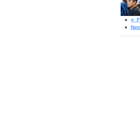
← P
Nex