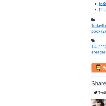
比全
[
TI
TodayI
boox
(2)
TIL
(111
ereade
Share
Twit