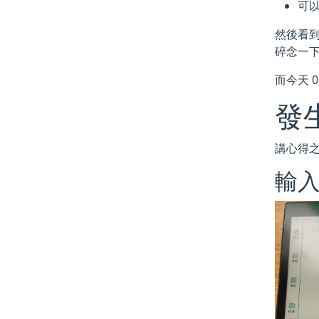
可以
然後看到
碎念一
而今天 
發
講心得
輸入