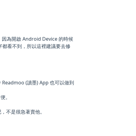
開啟 Android Device 的時候
選字都看不到，所以這裡建議要去修
admoo (讀墨) App 也可以做到
方便。
有緣人吧，不是很急著賣他。