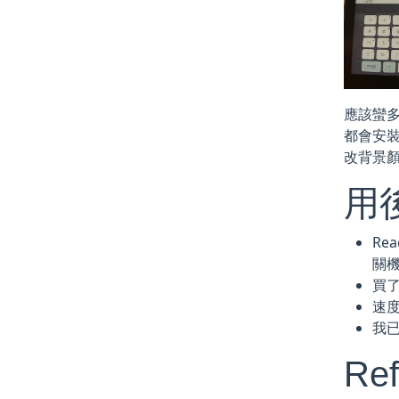
應該蠻多人
都會安裝
改背景
用
Re
關
買
速
我已
Ref