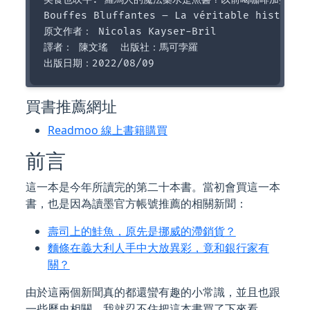
Bouffes Bluffantes – La véritable histoire 
原文作者： Nicolas Kayser-Bril  

譯者： 陳文瑤  出版社：馬可孛羅 

買書推薦網址
Readmoo 線上書籍購買
前言
這一本是今年所讀完的第二十本書。當初會買這一本
書，也是因為讀墨官方帳號推薦的相關新聞：
壽司上的鮭魚，原先是挪威的滯銷貨？
麵條在義大利人手中大放異彩，竟和銀行家有
關？
由於這兩個新聞真的都還蠻有趣的小常識，並且也跟
一些歷史相關。我就忍不住把這本書買了下來看。