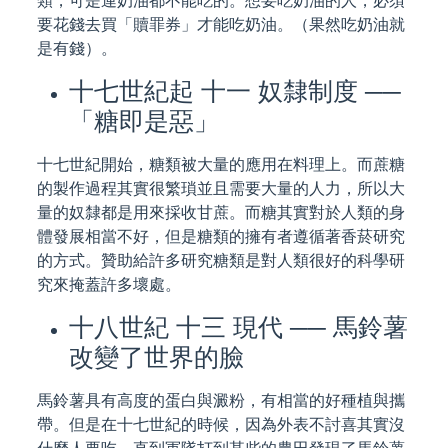
類，可是連奶油都不能吃的。想要吃奶油的人，必須
要花錢去買「贖罪券」才能吃奶油。（果然吃奶油就
是有錢）。
十七世紀起 十一 奴隸制度 ──
「糖即是惡」
十七世紀開始，糖類被大量的應用在料理上。而蔗糖
的製作過程其實很繁瑣並且需要大量的人力，所以大
量的奴隸都是用來採收甘蔗。而糖其實對於人類的身
體發展相當不好，但是糖類的擁有者遵循著香菸研究
的方式。贊助給許多研究糖類是對人類很好的科學研
究來掩蓋許多壞處。
十八世紀 十三 現代 ── 馬鈴薯
改變了世界的臉
馬鈴薯具有高度的蛋白與澱粉，有相當的好種植與攜
帶。但是在十七世紀的時候，因為外表不討喜其實沒