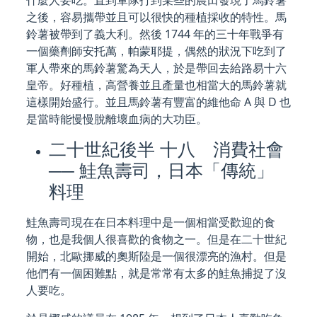
什麼人要吃。直到軍隊打到某些的農田發現了馬鈴薯
之後，容易攜帶並且可以很快的種植採收的特性。馬
鈴薯被帶到了義大利。然後 1744 年的三十年戰爭有
一個藥劑師安托萬，帕蒙耶提，偶然的狀況下吃到了
軍人帶來的馬鈴薯驚為天人，於是帶回去給路易十六
皇帝。好種植，高營養並且產量也相當大的馬鈴薯就
這樣開始盛行。並且馬鈴薯有豐富的維他命 A 與 D 也
是當時能慢慢脫離壞血病的大功臣。
二十世紀後半 十八 消費社會
── 鮭魚壽司，日本「傳統」
料理
鮭魚壽司現在在日本料理中是一個相當受歡迎的食
物，也是我個人很喜歡的食物之一。但是在二十世紀
開始，北歐挪威的奧斯陸是一個很漂亮的漁村。但是
他們有一個困難點，就是常常有太多的鮭魚捕捉了沒
人要吃。