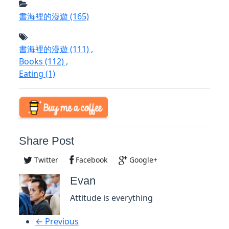
書海裡的漫遊
(165)
書海裡的漫遊
(111)
,
Books
(112)
,
Eating
(1)
Share Post
Twitter
Facebook
Google+
Evan
Attitude is everything
← Previous