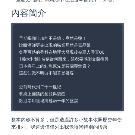
內容簡介
早期喝咖啡加的不是糖，竟然是鹽！

比釀酒師更先出現的職業居然是毒品販

炙手可熱的香料在地理大發現後被眾人唾棄QQ

「義大利麵」名稱從何而來，這都要感謝文藝復興

日本壽司上的鮭魚原先是芬蘭滯銷貨？

這些知識不明白不能算是饕客！

史前時代到二十一世紀

餐桌上佳餚的起源與復甦

整本內容不算多，但是透過許多小故事依照歷史年份
來排列。我這邊僅僅列出我覺得蠻特別的段落：