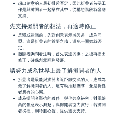
想出創意的人最初排斥否定，因此折疊者首要工
作是與攤開者一起樂在其中，從構想階段就響應
支持。
先支持攤開者的想法，再適時修正
反駁或建議前，先對創意表示感興趣，成為同
盟。這是折疊者的首要之務，避免一開始就否
定。
攤開者詢問看法時，首先表達興趣；之後再提出
修正，確保創意順利發展。
請努力成為世界上最了解攤開者的人
折疊者是最能與攤開者近距離交流的人，應成為
最了解攤開者的人。這有助推動團隊，並是折疊
者應有的心態。
成為攤開者堅強的夥伴，與他共享祕密：對風險
高的創意表示興趣，與攤開者協力實行；若攤開
者徬徨，則聆聽心聲，提供盟友支持。