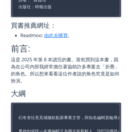
譯者： 莊雅琇  

買書推薦網址：
Readmoo:
由此去購買
。
前言:
這是 2025 年第 8 本讀完的書。當初買到這本書，因
為在公司內部我經常擔任著協助許多專案去「折疊」
的角色。所以想來看看這位作者說的角色究竟是如何
扮演。
大綱
幻冬舍社長見城徹欽點新事業主管，與知名編輯箕輪厚介共同
看他如何從一名將編輯立為職志的新鮮人，誤打誤撞從小業務員