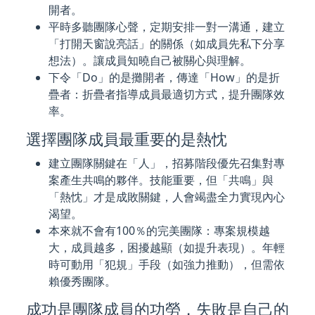
開者。
平時多聽團隊心聲，定期安排一對一溝通，建立
「打開天窗說亮話」的關係（如成員先私下分享
想法）。讓成員知曉自己被關心與理解。
下令「Do」的是攤開者，傳達「How」的是折
疊者：折疊者指導成員最適切方式，提升團隊效
率。
選擇團隊成員最重要的是熱忱
建立團隊關鍵在「人」，招募階段優先召集對專
案產生共鳴的夥伴。技能重要，但「共鳴」與
「熱忱」才是成敗關鍵，人會竭盡全力實現內心
渴望。
本來就不會有100％的完美團隊：專案規模越
大，成員越多，困擾越顯（如提升表現）。年輕
時可動用「犯規」手段（如強力推動），但需依
賴優秀團隊。
成功是團隊成員的功勞，失敗是自己的