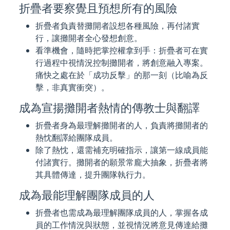
折疊者要察覺且預想所有的風險
折疊者負責替攤開者設想各種風險，再付諸實
行，讓攤開者全心發想創意。
看準機會，隨時把掌控權拿到手：折疊者可在實
行過程中視情況控制攤開者，將創意融入專案。
痛快之處在於「成功反擊」的那一刻（比喻為反
擊，非真實衝突）。
成為宣揚攤開者熱情的傳教士與翻譯
折疊者身為最理解攤開者的人，負責將攤開者的
熱忱翻譯給團隊成員。
除了熱忱，還需補充明確指示，讓第一線成員能
付諸實行。攤開者的願景常龐大抽象，折疊者將
其具體傳達，提升團隊執行力。
成為最能理解團隊成員的人
折疊者也需成為最理解團隊成員的人，掌握各成
員的工作情況與狀態，並視情況將意見傳達給攤