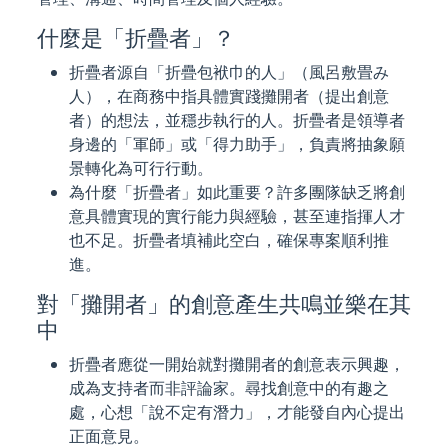
什麼是「折疊者」？
折疊者源自「折疊包袱巾的人」（風呂敷畳み
人），在商務中指具體實踐攤開者（提出創意
者）的想法，並穩步執行的人。折疊者是領導者
身邊的「軍師」或「得力助手」，負責將抽象願
景轉化為可行行動。
為什麼「折疊者」如此重要？許多團隊缺乏將創
意具體實現的實行能力與經驗，甚至連指揮人才
也不足。折疊者填補此空白，確保專案順利推
進。
對「攤開者」的創意產生共鳴並樂在其
中
折疊者應從一開始就對攤開者的創意表示興趣，
成為支持者而非評論家。尋找創意中的有趣之
處，心想「說不定有潛力」，才能發自內心提出
正面意見。