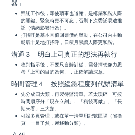
器」
拜託工作後，即使瑣事也道謝，是構築和諧人際
的關鍵。緊急時更不可忘，否則下次委託易遭推
託（情緒影響行為）。
打招呼是基本且值回票價的舉動，在公司內主動
朝氣十足地打招呼，日積月累讓人際更和諧。
溝通３ 明白上司真正的想法再執行
收到指示後，不要只言聽計從，需發揮想像力思
考「上司的目的為何」，正確解讀深意。
時間管理４ 按照緩急程度列代辦清單
先分成四大類，再製待辦清單。若太瑣碎，可按
時間順序分「現在立刻」、「稍後再做」、「長
期來看」三大類。
可設多頁管理，或在單一清單用記號區隔（省換
頁，一目了然，易移動分類）。