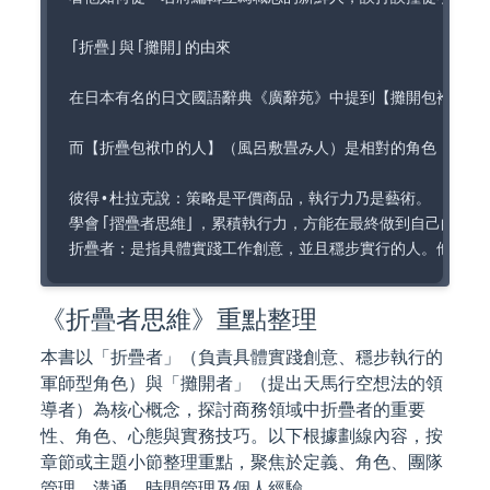
「折疊」與「攤開」的由來

在日本有名的日文國語辭典《廣辭苑》中提到【攤開包袱巾】（
而【折疊包袱巾的人】（風呂敷畳み人）是相對的角色，作者在
彼得•杜拉克說：策略是平價商品，執行力乃是藝術。

學會「摺疊者思維」，累積執行力，方能在最終做到自己的想望！
《折疊者思維》重點整理
本書以「折疊者」（負責具體實踐創意、穩步執行的
軍師型角色）與「攤開者」（提出天馬行空想法的領
導者）為核心概念，探討商務領域中折疊者的重要
性、角色、心態與實務技巧。以下根據劃線內容，按
章節或主題小節整理重點，聚焦於定義、角色、團隊
管理、溝通、時間管理及個人經驗。