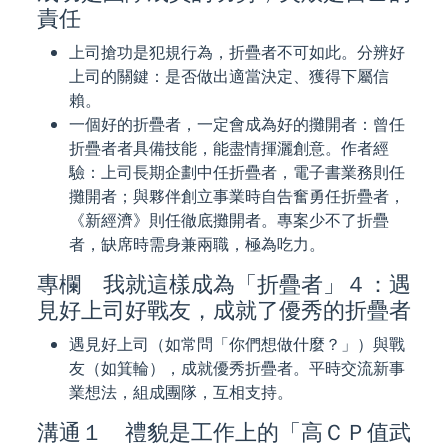
責任
上司搶功是犯規行為，折疊者不可如此。分辨好
上司的關鍵：是否做出適當決定、獲得下屬信
賴。
一個好的折疊者，一定會成為好的攤開者：曾任
折疊者者具備技能，能盡情揮灑創意。作者經
驗：上司長期企劃中任折疊者，電子書業務則任
攤開者；與夥伴創立事業時自告奮勇任折疊者，
《新經濟》則任徹底攤開者。專案少不了折疊
者，缺席時需身兼兩職，極為吃力。
專欄 我就這樣成為「折疊者」４：遇
見好上司好戰友，成就了優秀的折疊者
遇見好上司（如常問「你們想做什麼？」）與戰
友（如箕輪），成就優秀折疊者。平時交流新事
業想法，組成團隊，互相支持。
溝通１ 禮貌是工作上的「高ＣＰ值武