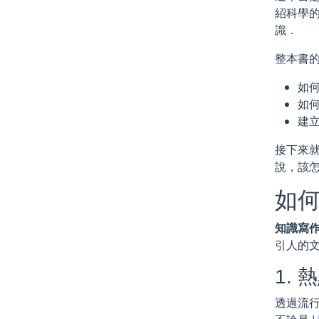
紹科學
識．
整本書的
如何
如
建
接下來
說，該
如何
知識寫
引人的
1. 
透過流