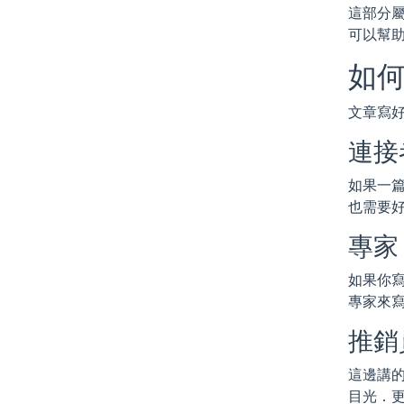
這部分
可以幫
如
文章寫
連接
如果一篇
也需要
專家
如果你
專家來
推銷
這邊講的
目光．更