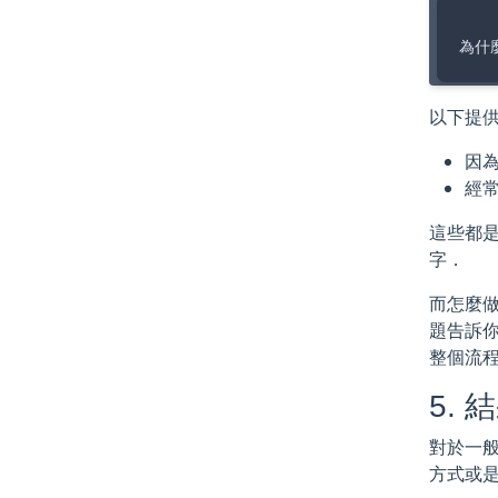
以下提
因
經常
這些都是
字．
而怎麼
題告訴你
整個流
5. 
對於一
方式或是某