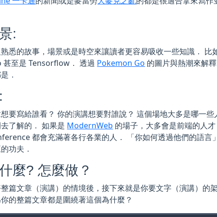
Line 一卡通
的新聞或是麥當勞
大麥克之亂
的都是很適合拿來寫作
場景:
人熟悉的故事，場景或是時空來讓讀者更容易吸收一些知識． 比
o 甚至是 Tensorflow． 透過
Pokemon Go
的圖片與熱潮來解
都是．
:
想要寫給誰看？ 你的演講想要對誰說？ 這個場地大多是哪一些
去了解的． 如果是
ModernWeb
的場子，大多會是前端的人
onference 都會充滿著各行各業的人． 「你如何透過他們的
正的功夫．
 為什麼? 怎麼做？
好整篇文章（演講）的情境後，接下來就是你要文字（演講）的
為你的整篇文章都是圍繞著這個為什麼？