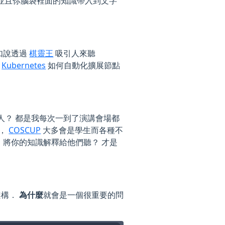
並且你腦袋裡面的知識帶入到文字
如說透過
棋靈王
吸引人來聽
釋
Kubernetes
如何自動化擴展節點
人？ 都是我每次一到了演講會場都
才，
COSCUP
大多會是學生而各種不
語言」將你的知識解釋給他們聽？ 才是
架構．
為什麼
就會是一個很重要的問