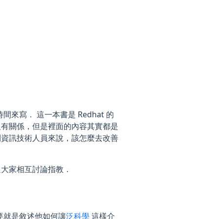
寫． 這一本書是 Redhat 的
沒有關係，但是裡面的內容其實都是
到資訊技術人員來說，該怎麼去改善
迎大家相互討論指教．
要就是敘述他如何讓
泛科學
這樣介