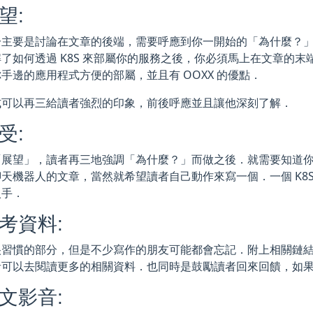
展望:
分主要是討論在文章的後端，需要呼應到你一開始的「為什麼？
了如何透過 K8S 來部屬你的服務之後，你必須馬上在文章的末端
手邊的應用程式方便的部屬，並且有 OOXX 的優點．
式可以再三給讀者強烈的印象，前後呼應並且讓他深刻了解．
感受:
「展望」，讀者再三地強調「為什麼？」而做之後．就需要知道
天機器人的文章，當然就希望讀者自己動作來寫一個．一個 K8
入手．
參考資料:
很習慣的部分，但是不少寫作的朋友可能都會忘記．附上相關鏈
可以去閱讀更多的相關資料．也同時是鼓勵讀者回來回饋，如果有
圖文影音: