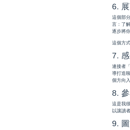
6. 
這個部
言：了解
逐步將你
這個方
7. 
連接者
導打造聊
個方向
8. 
這是我
以讓讀者
9. 