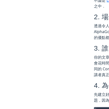
不論是
之中．
2. 
透過令
AlphaG
的優點
3. 誰
你的文章
會花時間
同的 C
講者真
4.
先建立
題，因