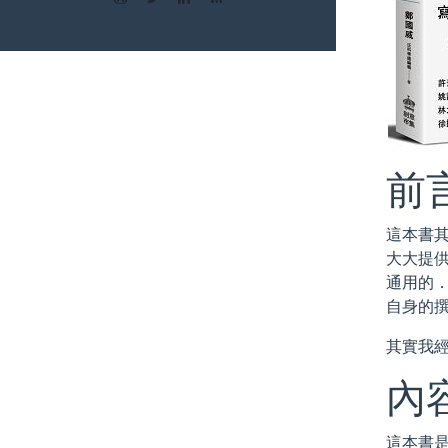
前言
這本書其
大大提
通用的
自身的
其實我
內
這本書