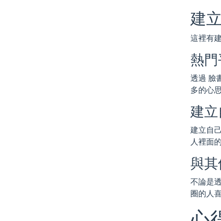
建
這裡有建
熱門
透過 臉
多的心
建立
建立自
人裡面
與其
不論是
圈的人
心得