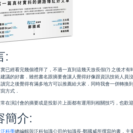
:
實已經看完幾個禮拜了，不過一直到這幾天放長假(?) 之後才有時間來
供建議的好書．雖然書名跟摘要會讓人覺得好像跟資訊技術人員
．讀完之後覺得有滿多地方可以推薦給大家．同時我會一併轉換
撰寫方式．
經常在演討會的摘要或是投影片上面都有運用到相關技巧，也歡
容簡介:
是
泛科學
總編輯與泛科知識公司的知識長-鄭國威所撰寫的書．主