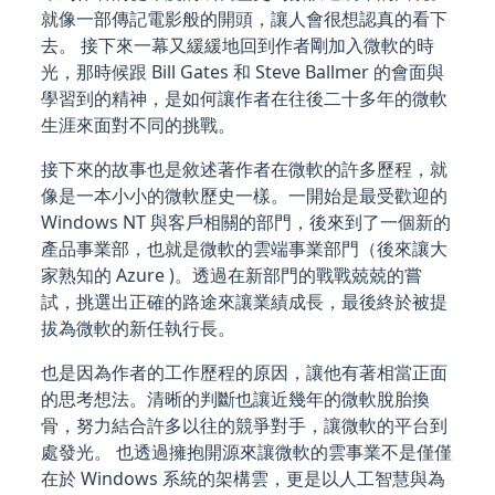
就像一部傳記電影般的開頭，讓人會很想認真的看下
去。 接下來一幕又緩緩地回到作者剛加入微軟的時
光，那時候跟 Bill Gates 和 Steve Ballmer 的會面與
學習到的精神，是如何讓作者在往後二十多年的微軟
生涯來面對不同的挑戰。
接下來的故事也是敘述著作者在微軟的許多歷程，就
像是一本小小的微軟歷史一樣。一開始是最受歡迎的
Windows NT 與客戶相關的部門，後來到了一個新的
產品事業部，也就是微軟的雲端事業部門（後來讓大
家熟知的 Azure )。透過在新部門的戰戰兢兢的嘗
試，挑選出正確的路途來讓業績成長，最後終於被提
拔為微軟的新任執行長。
也是因為作者的工作歷程的原因，讓他有著相當正面
的思考想法。清晰的判斷也讓近幾年的微軟脫胎換
骨，努力結合許多以往的競爭對手，讓微軟的平台到
處發光。 也透過擁抱開源來讓微軟的雲事業不是僅僅
在於 Windows 系統的架構雲，更是以人工智慧與為