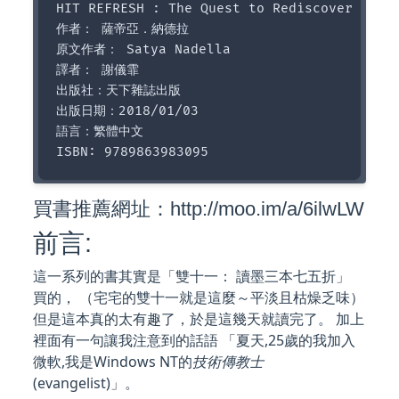
HIT REFRESH : The Quest to Rediscover Micro
作者： 薩帝亞．納德拉  

原文作者： Satya Nadella  

譯者： 謝儀霏  

出版社：天下雜誌出版 

出版日期：2018/01/03 

語言：繁體中文 

買書推薦網址：http://moo.im/a/6ilwLW
前言:
這一系列的書其實是「雙十一： 讀墨三本七五折」
買的， （宅宅的雙十一就是這麼～平淡且枯燥乏味）
但是這本真的太有趣了，於是這幾天就讀完了。 加上
裡面有一句讓我注意到的話語 「夏天,25歲的我加入
微軟,我是Windows NT的
技術傳教士
(evangelist)」。