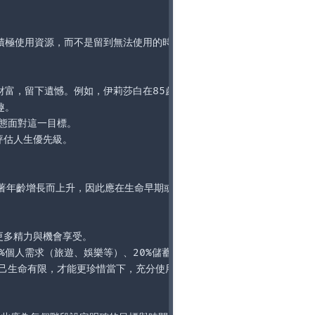
極使用資源，而不是留到無法使用的時候。

富，留下遺憾。例如，伊莉莎白在85歲去世時仍留有13萬美元，這些錢
。

態面對這一目標。

估人生優先級。

e）隨著年齡增長而上升，因此應在生命早期或中期使用財富，以獲得最大享受。
更多精力與機會享受。

30%個人需求（旅遊、娛樂等）、20%儲蓄與償債，作為簡單有效的財務管
己生命有限，才能更珍惜當下，充分使用資源。
