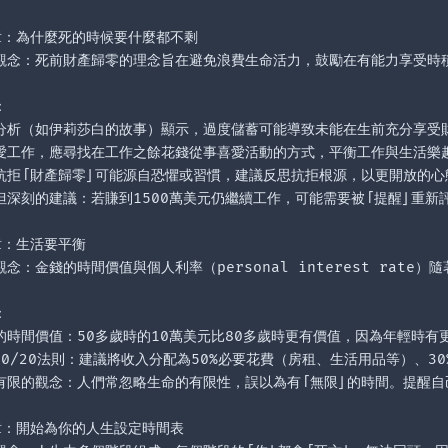
章：為什麼死的時候要什麼都不剩

觀念：死前財產歸零的理念旨在避免浪費生命活力，鼓勵在有能力享受時積


分析（如伊莉莎白的故事）顯示，過度儲蓄可能導致未能在生前充分享受財
愛工作，應尋找在工作之餘花錢從事喜愛活動的方式，平衡工作與生活樂趣
抗拒「財產歸零」可能源自恐懼或習慣，建議反思抗拒根源，以更開放的心
但深刻的建議：若賺到1500萬美元仍繼續工作，可能需要被「提醒」重新評
章：生活要平衡

觀念：金錢的時間價值與個人利率（personal interest rat


的時間價值：50多歲時的10萬美元比80多歲時更有價值，因為年輕時有
/30/20法則：建議將收入分配為50%必要花費（房租、生活用品等）、
有限的觀念：人們常忽略生命的有限性，誤以為有「無限」的時間。提醒自
章：開始為你的人生設定時間表
