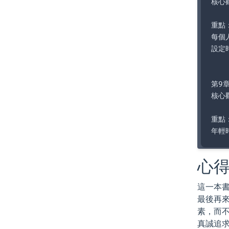
核心
重點：
每個
設定
第9
核心
重點：
心
這一本
最後再
素，而
真誠追