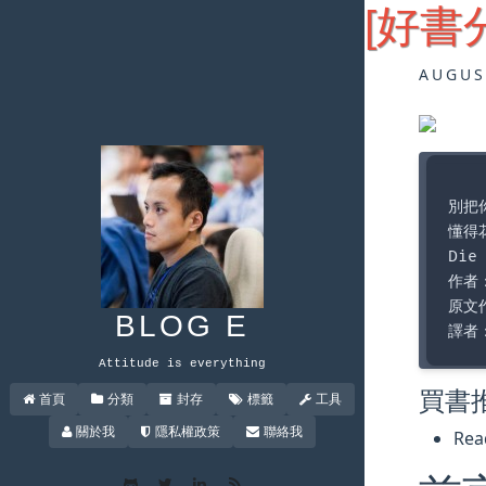
[好書
AUGUS
別把
懂得
Die
作者
原文作
BLOG E
Attitude is everything
買書
首頁
分類
封存
標籤
工具
關於我
隱私權政策
聯絡我
Re