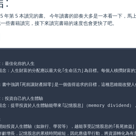
:
025 年第 5 本讀完的書。 今年讀書的節奏大多是一本看一下，
把一些書籍讀完，接下來讀完書籍的速度也會更快了吧。
綱
章：最佳化你的人生

觀念：人生財富的分配應以最大化「生命活力」為目標。每個人積攢財富的
：書中強調「死前讓財產歸零」是一個值得追求的目標，這種思維能改變人
章：投資自己的人生體驗

觀念：提早投資於人生體驗能帶來「記憶股息」（memory dividend


開始投資人生體驗（如旅行、學習等），越能享受記憶股息的「長尾效益」
年齡增長，記憶股息的累積時間縮短，因此應儘早行動，將資源轉化為有意