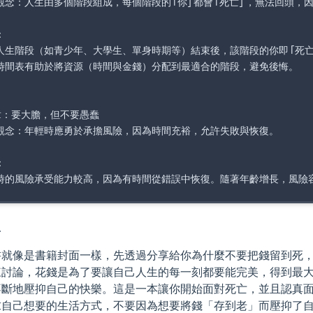
觀念：人生由多個階段組成，每個階段的「你」都會「死亡」，無法回頭，因


人生階段（如青少年、大學生、單身時期等）結束後，該階段的你即「死亡
時間表有助於將資源（時間與金錢）分配到最適合的階段，避免後悔。

章：要大膽，但不要愚蠢

觀念：年輕時應勇於承擔風險，因為時間充裕，允許失敗與恢復。



得
書就像是書籍封面一樣，先透過分享給你為什麼不要把錢留到死
來討論，花錢是為了要讓自己人生的每一刻都要能完美，得到最
不斷地壓抑自己的快樂。這是一本讓你開始面對死亡，並且認真面
求自己想要的生活方式，不要因為想要將錢「存到老」而壓抑了