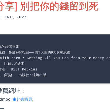
分享] 別把你的錢留到死
T 3RD, 2025
你的錢留到死

花錢，是最好的投資——理想人生的9大財務思維

 with Zero : Getting All You Can from Your Money an
： 比爾．柏金斯  

者： Bill Perkins  

推薦網址：
admoo:
由此去購買
。