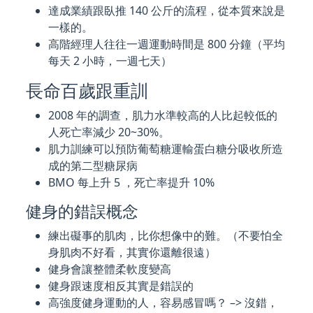
達成業績跟臥推 140 公斤的流程，從本質來說是
一樣的。
高階經理人往往一週運動時間是 800 分鐘（平均
每天 2 小時，一週七天）
長命百歲跟重訓
2008 年的調查，肌力水準較高的人比起較低的
人死亡率減少 20~30%。
肌力訓練可以預防葡萄糖運輸蛋白糖分吸收所造
成的第二型糖尿病
BMO 每上升 5 ，死亡率提升 10%
健身的錯誤概念
練出礙事的肌肉，比你想像中的難。（不要怕全
身肌肉不好看，其實你還離很遠）
健身會讓整體柔軟度變高
健身跟速度相反其實是錯誤的
高強度健身運動的人，容易感冒嗎？ –> 沒錯，