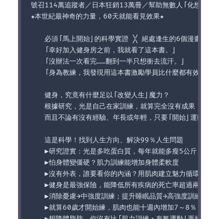
號召114萬追蹤者／日本狂銷13萬冊／幫助無數人「化想法為動
★本世紀最神奇的力量，60天就能看見效果★

　　必須「馬上開始」的科學實證 ╳ 絕處逢生的6個漫畫實錄

　　「幸好加入健身房之前，我就看了這本書。」

　　「沒辦法一次看完……翻到一半只想衝去流汗。」

　　「身為教練，我發現用這本書激勵學員比什麼都有效。」

　　健身，究竟有什麼足以「改變人生」魔力？

　　根據研究，光是自己在家訓練，就算完全沒有成果，居然
　　而且不論有沒有經驗、年長或年輕，只要「開始」運動，各
　　這是科學！找到人生方向、解決99％人生問題

　　►研究證實：光是多吃蛋白質，每年就能多瘦5公斤

　　►怕身體變僵硬？肌力訓練能增加身體柔軟度

　　►沒有外表，誰要看你的內涵？用肌肉建立魅力循環

　　►健身是最強保險，能降低所有疾病的死亡率超過兩成

　　►消除憂慮→中強度訓練；提升睡眠品質→高強度訓練

　　►就算60歲才開始練，肌肉也能十週內增加7～8％

　　►想降體脂肪，你沒有比「肌力訓練＋有氧運動」更好的選擇