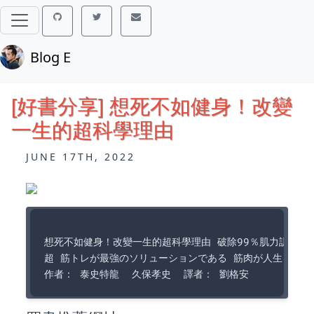
Blog E
[好書分享] 想死不如健身！改變
一生的超科學理由
JUNE 17TH, 2022
想死不如健身！改變一生的超科學理由 破除99％肌力訓練迷
超 筋トレが最強のソリューションである 筋肉が人生を変え