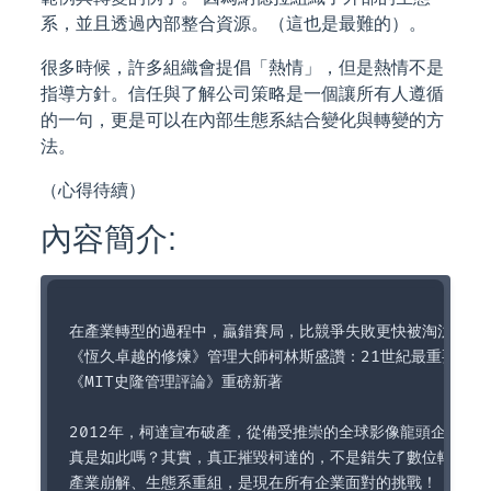
系，並且透過內部整合資源。（這也是最難的）。
很多時候，許多組織會提倡「熱情」，但是熱情不是
指導方針。信任與了解公司策略是一個讓所有人遵循
的一句，更是可以在內部生態系結合變化與轉變的方
法。
（心得待續）
內容簡介:
在產業轉型的過程中，贏錯賽局，比競爭失敗更快被淘汰！

《恆久卓越的修煉》管理大師柯林斯盛讚：21世紀最重要的策
《MIT史隆管理評論》重磅新著

2012年，柯達宣布破產，從備受推崇的全球影像龍頭企業，變
真是如此嗎？其實，真正摧毀柯達的，不是錯失了數位轉型的機
產業崩解、生態系重組，是現在所有企業面對的挑戰！
