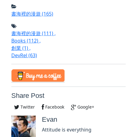
書海裡的漫遊
(165)
書海裡的漫遊
(111)
,
Books
(112)
,
創業
(1)
,
DevRel
(63)
Share Post
Twitter
Facebook
Google+
Evan
Attitude is everything