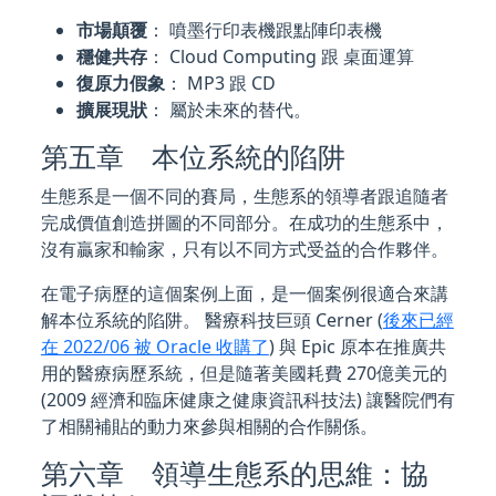
市場顛覆
： 噴墨行印表機跟點陣印表機
穩健共存
： Cloud Computing 跟 桌面運算
復原力假象
： MP3 跟 CD
擴展現狀
： 屬於未來的替代。
第五章 本位系統的陷阱
生態系是一個不同的賽局，生態系的領導者跟追隨者
完成價值創造拼圖的不同部分。在成功的生態系中，
沒有贏家和輸家，只有以不同方式受益的合作夥伴。
在電子病歷的這個案例上面，是一個案例很適合來講
解本位系統的陷阱。 醫療科技巨頭 Cerner (
後來已經
在 2022/06 被 Oracle 收購了
) 與 Epic 原本在推廣共
用的醫療病歷系統，但是隨著美國耗費 270億美元的
(2009 經濟和臨床健康之健康資訊科技法) 讓醫院們有
了相關補貼的動力來參與相關的合作關係。
第六章 領導生態系的思維：協