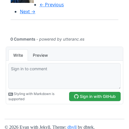
← Previous
Next →
© 2026 Evan with Jekyll. Theme:
dbyll
by dbtek.