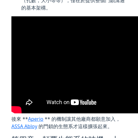
（孔數，大小等等），僅在於提供整個門鎖溝通
的基本架構。
後來 **
Aperio
** 的機制讓其他廠商都願意加入，
ASSA Abloy
的門鎖的生態系才這樣擴張起來。