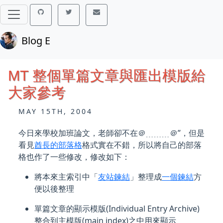
Blog E
MT 整個單篇文章與匯出模版給
大家參考
MAY 15TH, 2004
今日來學校加班論文，老師卻不在＠﹍﹍﹍＠”，但是
看見
酋長的部落格
格式實在不錯，所以將自己的部落
格也作了一些修改，修改如下：
將本來主索引中「
友站鍊結
」整理成
一個鍊結
方
便以後整理
單篇文章的顯示模版(Individual Entry Archive)
整合到主模版(main index)之中用來顯示