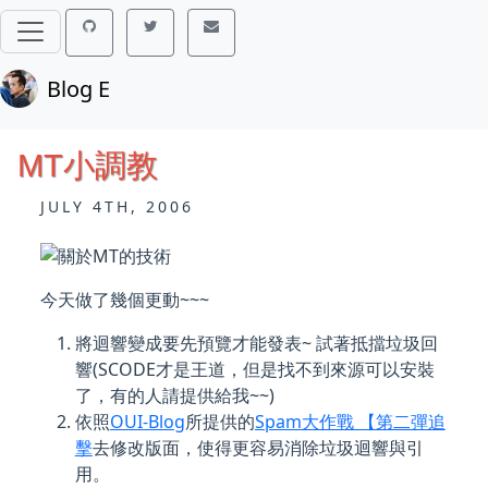
Blog E
MT小調教
JULY 4TH, 2006
今天做了幾個更動~~~
將迴響變成要先預覽才能發表~ 試著抵擋垃圾回
響(SCODE才是王道，但是找不到來源可以安裝
了，有的人請提供給我~~)
依照
OUI-Blog
所提供的
Spam大作戰 【第二彈追
擊
去修改版面，使得更容易消除垃圾迴響與引
用。