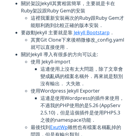
關於架設Jekyll其實相當簡單，主要就是卡在
Ruby架設跟Ruby Gem的安裝
這裡我重新安裝兩次的Ruby跟Ruby Gem才
能順利跑到比較正確的版本安裝．
要啟動Jekyll 主要就是靠
Jekyll Bootstarp
．
其實Git Clone下來後稍微修改_config.yaml
就可以直接使用．
關於Jekyll 導入有很多的方向可以走:
使用 Jekyll-import
這邊使用上沒有太大問題，除了文章會
變成亂碼的檔案名稱外．再來就是類別
沒有輸出． 大失敗．
使用Wordpress Jekyll Exporter
這邊是使用Wordpress的插件來使用，
不過我的PHP使用的是5.26 (AppServ
2.5.10)，但是這個插件是使用PHP5.3
之後的namespace功能．
最後找到
ExutWp
雖然也有檔案名稱亂掉的
問題，但是有輸出類別．