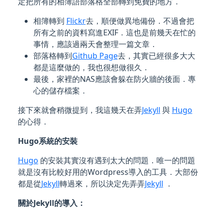
定把所有的相簿語部落格全部轉到免費的地方．
相簿轉到
Flickr
去，順便做異地備份．不過會把
所有之前的資料寫進EXIF．這也是前幾天在忙的
事情，應該過兩天會整理一篇文章．
部落格轉到
Github Page
去，其實已經很多大大
都是這麼做的，我也很想做很久．
最後，家裡的NAS應該會躲在防火牆的後面．專
心的儲存檔案．
接下來就會稍微提到，我這幾天在弄
Jekyll
與
Hugo
的心得．
Hugo系統的安裝
Hugo
的安裝其實沒有遇到太大的問題．唯一的問題
就是沒有比較好用的Wordpress導入的工具．大部份
都是從
Jekyll
轉過來，所以決定先弄弄
Jekyll
．
關於Jekyll的導入：