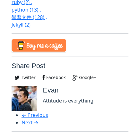
ruby
(2)
,
python
(13)
,
學習文件
(128)
,
Jekyll
(2)
Share Post
Twitter
Facebook
Google+
Evan
Attitude is everything
← Previous
Next →