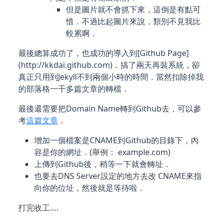
但是圖片就不會抓下來，這倒是有點可
惜．不過比起圖片來說，類別不見我比
較累啊．
最後總算成功了，也成功的導入到[Github Page]
(http://kkdai.github.com)．搞了兩天再裝系統，卻
真正只用到Jekyll不到兩個小時的時間．當然扣除掉我
的部落格一千多篇文章的轉檔．
最後還需要把Domain Name轉到Github去，可以參
考
這篇文章
．
增加一個檔案是CNAME到Github的目錄下，內
容是你的網址．(舉例： example.com)
上傳到Github後，稍等一下就會轉址．
也要去DNS Server設定的地方去改 CNAME來指
向你的位址，然後就是等待啦．
打完收工….