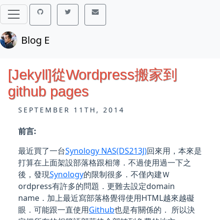
Blog E
[Jekyll]從Wordpress搬家到
github pages
SEPTEMBER 11TH, 2014
前言:
最近買了一台
Synology NAS(DS213J)
回來用，本來是
打算在上面架設部落格跟相簿．不過使用過一下之
後，發現
Synology
的限制很多．不僅內建Ｗ
ordpress有許多的問題．更難去設定domain
name．加上最近寫部落格覺得使用HTML越來越礙
眼．可能跟一直使用
Github
也是有關係的． 所以決