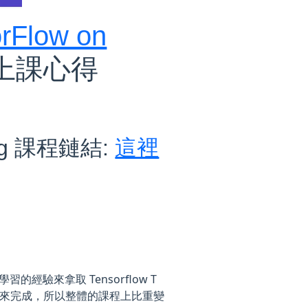
orFlow on
上課心得
ning 課程鏈結:
這裡
習的經驗來拿取 Tensorflow T
ra 來完成，所以整體的課程上比重變