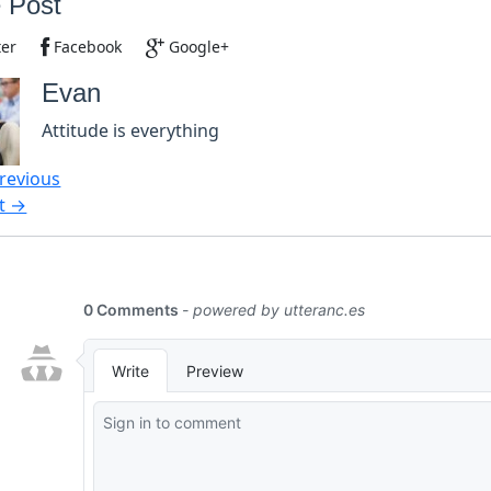
 Post
ter
Facebook
Google+
Evan
Attitude is everything
revious
t →