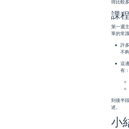
得比較
課程
第一週主
單的常
許多
不夠
這
有
到後半段
述。
小結