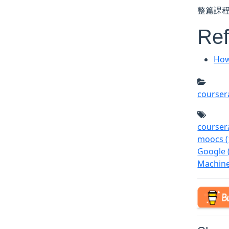
整篇課
Ref
How
course
course
moocs
Google
Machin