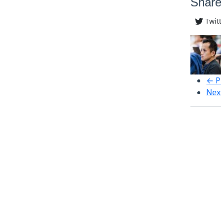
Share
Twit
← P
Nex