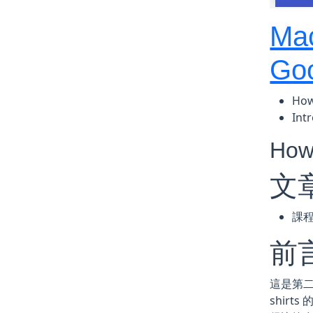
Mac
Goo
How
Int
How
文
課
前
這是第二次
shir