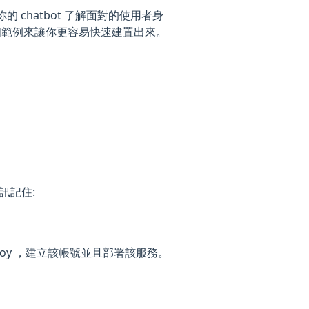
可以讓你的 chatbot 了解面對的使用者身
個範例來讓你更容易快速建置出來。
訊記住:
roku Deploy ，建立該帳號並且部署該服務。