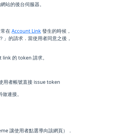
物網站的後台伺服器。
通常在
Account Link
發生的時候，
站？」的請求．當使用者同意之後，
ink 的 token 請求。
者帳號直接 issue token
個資料做連接。
cheme 讓使用者點選導向該網頁）．