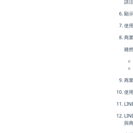
請
顯
使
商業
雖然
商業
使用
LI
LI
與