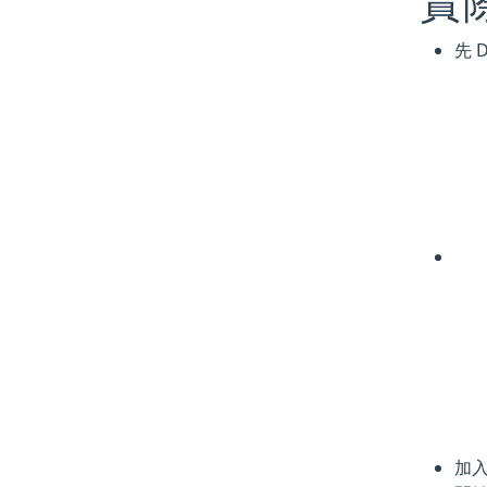
實
先 
加入