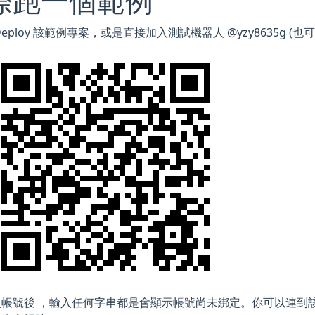
際跑一個範例
Deploy 該範例專案，或是直接加入測試機器人 @yzy8635g (也可
帳號後 ，輸入任何字串都是會顯示帳號尚未綁定。你可以連到該商業網