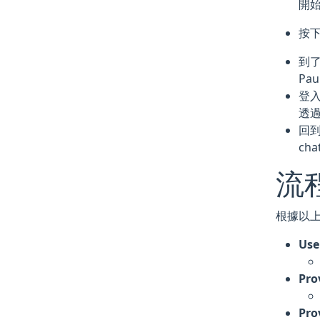
開始綁
按下
到了
Pau
登入
透過
回到
ch
流
根據以
Use
Pro
Pro