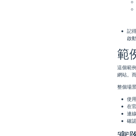
記
啟
範
這個範例
網站。而
整個場景
使
在官
連
確