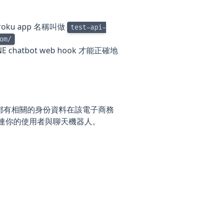
oku app 名稱叫做
test-api-
om/
E chatbot web hook 才能正確地
3) 也都有相關的身份資料在該電子商務
 來串連你的使用者與聊天機器人。