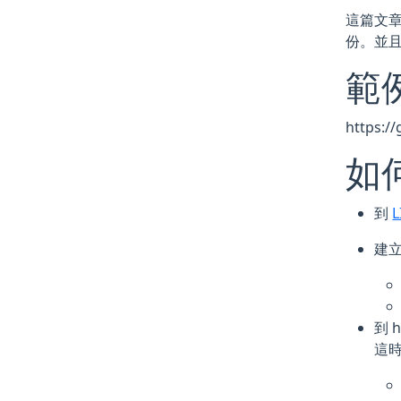
這篇文章將
份。並
範
https://
如
到
L
建
到 h
這