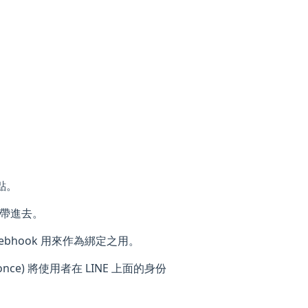
入點。
機數帶進去。
webhook 用來作為綁定之用。
once) 將使用者在 LINE 上面的身份