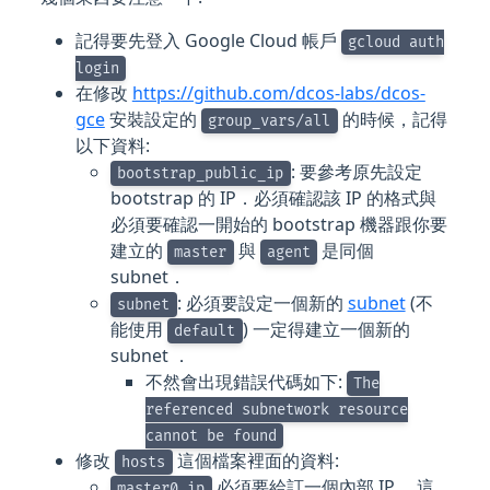
記得要先登入 Google Cloud 帳戶
gcloud auth
login
在修改
https://github.com/dcos-labs/dcos-
gce
安裝設定的
的時候，記得
group_vars/all
以下資料:
: 要參考原先設定
bootstrap_public_ip
bootstrap 的 IP．必須確認該 IP 的格式與
必須要確認一開始的 bootstrap 機器跟你要
建立的
與
是同個
master
agent
subnet．
: 必須要設定一個新的
subnet
(不
subnet
能使用
) 一定得建立一個新的
default
subnet ．
不然會出現錯誤代碼如下:
The
referenced subnetwork resource
cannot be found
修改
這個檔案裡面的資料:
hosts
必須要給訂一個內部 IP ，這
master0 ip