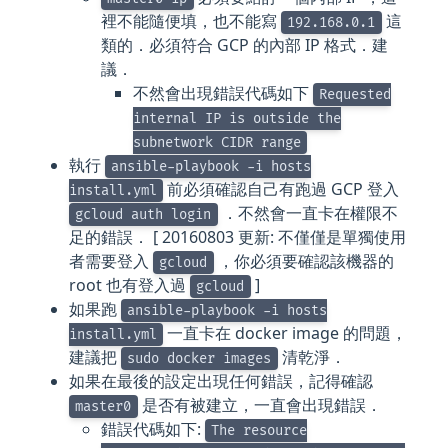
裡不能隨便填，也不能寫
這
192.168.0.1
類的．必須符合 GCP 的內部 IP 格式．建
議．
不然會出現錯誤代碼如下
Requested
internal IP is outside the
subnetwork CIDR range
執行
ansible-playbook -i hosts
前必須確認自己有跑過 GCP 登入
install.yml
．不然會一直卡在權限不
gcloud auth login
足的錯誤． [ 20160803 更新: 不僅僅是單獨使用
者需要登入
，你必須要確認該機器的
gcloud
root 也有登入過
]
gcloud
如果跑
ansible-playbook -i hosts
一直卡在 docker image 的問題，
install.yml
建議把
清乾淨．
sudo docker images
如果在最後的設定出現任何錯誤，記得確認
是否有被建立，一直會出現錯誤．
master0
錯誤代碼如下:
The resource