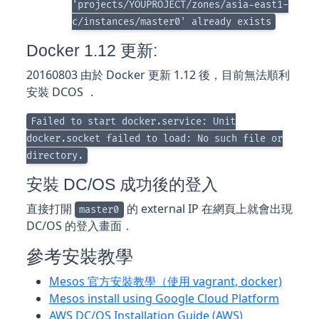
'projects/YOUPROJECT/zones/asia-east1-
c/instances/master0' already exists
Docker 1.12 更新:
20160803 由於 Docker 更新 1.12 後，目前無法順利
安裝 DCOS ．
Failed to start docker.service: Unit
docker.socket failed to load: No such file or
directory.
安裝 DC/OS 成功後的登入
直接打開
的 external IP 在網頁上就會出現
master0
DC/OS 的登入畫面．
參考安裝教學
Mesos 官方安裝教學（使用 vagrant, docker)
Mesos install using Google Cloud Platform
AWS DC/OS Installation Guide (AWS)