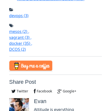
devops
(3)
mesos
(2)
,
vagrant
(3)
,
docker
(35)
,
DCOS
(2)
Share Post
Twitter
Facebook
Google+
Evan
Attitude is everything