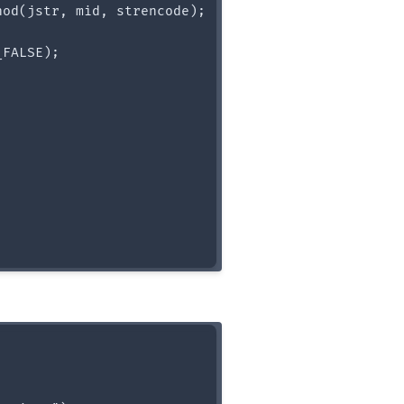
od(jstr, mid, strencode);

FALSE);
