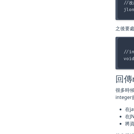
//改
之後要處理
//in
回傳n
很多時候
inte
在j
在JN
將資