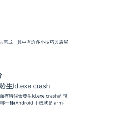
NI的內容去完成．其中有許多小技巧與眉眉
分
發生ld.exe crash
ws上面有時候會發生ld.exe crash的問
要哪一種(Android 手機就是 arm-