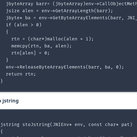
   jbyteArray barr= (jbyteArray)env->CallObjectMeth
  jsize alen = env->GetArrayLength(barr);

   jbyte* ba = env->GetByteArrayElements(barr, JNI_
  if (alen > 0)

  {

    rtn = (char*)malloc(alen + 1);

    memcpy(rtn, ba, alen);

    rtn[alen] = 0;

  }

   env->ReleaseByteArrayElements(barr, ba, 0);

  return rtn;

 jstring
 jstring stoJstring(JNIEnv* env, const char* pat)

{
