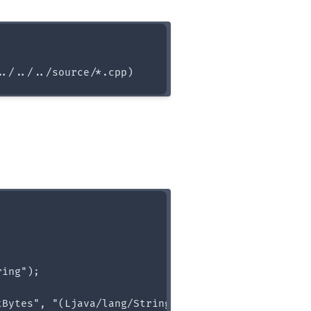
ing");

Bytes", "(Ljava/lang/String;)[B");
