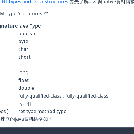
據
JNI Types and Data Structures
要先了解java與native資料轉
VM Type Signatures **
gnature
Java Type
boolean
byte
char
short
int
long
float
double
fully-qualified-class ; fully-qualified-class
type[]
pes )
ret-type method type
建立的java資料結構如下