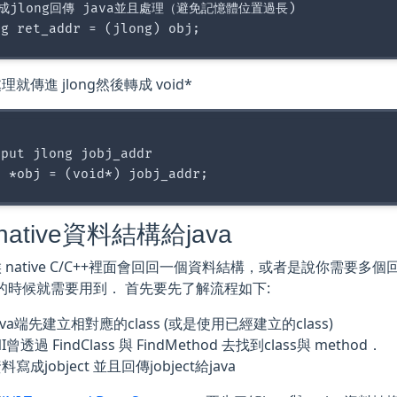
成jlong回傳 java並且處理（避免記憶體位置過長)

就傳進 jlong然後轉成 void*
put jlong jobj_addr

ative資料結構給java
 native C/C++裡面會回回一個資料結構，或者是說你需要多個回
ger的時候就需要用到． 首先要先了解流程如下:
ava端先建立相對應的class (或是使用已經建立的class)
I曾透過 FindClass 與 FindMethod 去找到class與 method．
料寫成jobject 並且回傳jobject給java