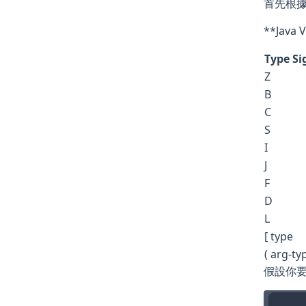
首先根
**Java 
Type Si
Z
B
C
S
I
J
F
D
L
[ type
( arg-ty
假設你要