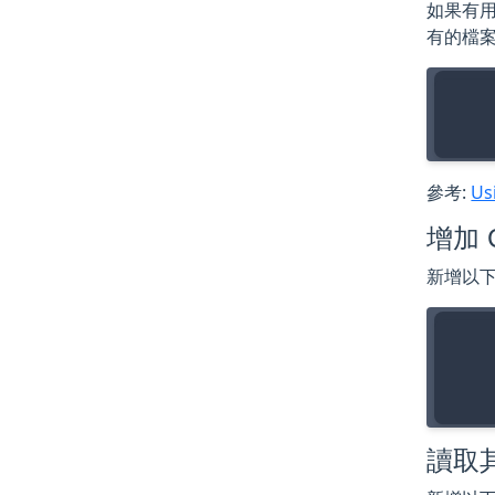
如果有用
有的檔案
參考:
Us
增加 
新增以
    
讀取