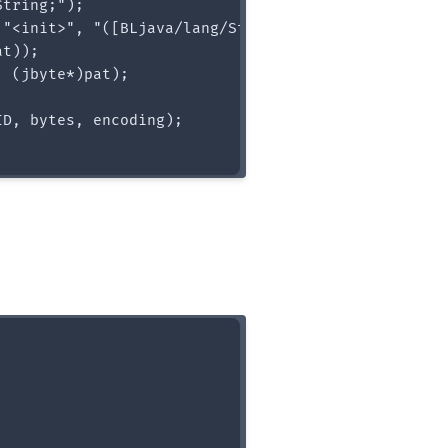
tring;");

"<init>", "([BLjava/lang/String;)V");

t));

 (jbyte*)pat);



D, bytes, encoding);
