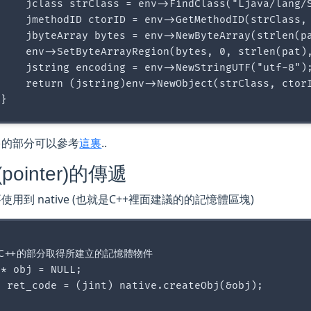
     jclass strClass = env->FindClass("Ljava/lang/S
     jmethodID ctorID = env->GetMethodID(strClass, 
     jbyteArray bytes = env->NewByteArray(strlen(pa
     env->SetByteArrayRegion(bytes, 0, strlen(pat),
     jstring encoding = env->NewStringUTF("utf-8");
     return (jstring)env->NewObject(strClass, ctorI
多的部分可以參考
這裏
..
pointer)的傳遞
使用到 native (也就是C++裡面建議的的記憶體區塊)
從C++的部分取得所建立的記憶體物件

* obj = NULL;

t ret_code = (jint) native.createObj(&obj);
