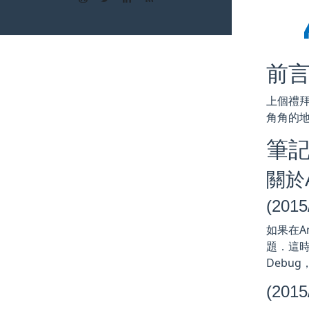
前
上個禮拜
角角的
筆
關於A
(201
如果在And
題．這時候
Debug
(201