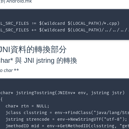
 Android.mk
AL_SRC_FILES := $(wildcard $(LOCAL_PATH)/*.cpp)

JNI資料的轉換部分
har* 與 JNI jstring 的轉換
to char
**
 char* jstringTostring(JNIEnv* env, jstring jstr)

{        

  char* rtn = NULL;

   jclass clsstring = env->FindClass("java/lang/Str
   jstring strencode = env->NewStringUTF("utf-8");

   jmethodID mid = env->GetMethodID(clsstring, "get