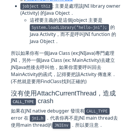
: 主要是處理該JNI library owner
jobject thiz
(Activity) 的Java Object．
這裡要主義的是這個jobject 主要是
的
System.loadLibrary("hello-jni");
Java Activity，而不是呼叫JNI function 的
Java Object．
所以如果你有一個Java Class (ex:JNIJava)專門處理
JNI，另外一個Java Class (ex: MainActivity)去建立
JNIJava然後去呼叫他，如果你需要呼叫回去
MainActivity的函式，記得要把該Activity 傳進來．
(不然就是要用FindClass找到正確的)
沒有使用AttachCurrentThread，造成
crash
CALL_TYPE
如果在JNI native debugger 發現有
CALL_TYPE
error 在
．代表你再不是JNI main thread去
jni.h
使用main thread的
．所以要注意．
JNIEnv