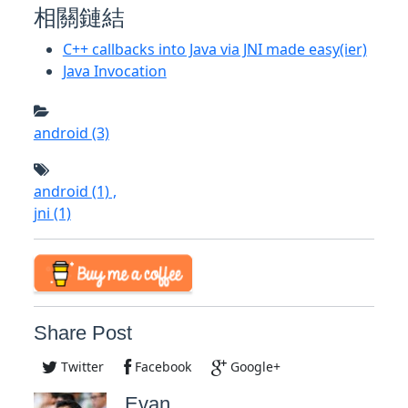
相關鏈結
C++ callbacks into Java via JNI made easy(ier)
Java Invocation
android
(3)
android
(1)
,
jni
(1)
Share Post
Twitter
Facebook
Google+
Evan