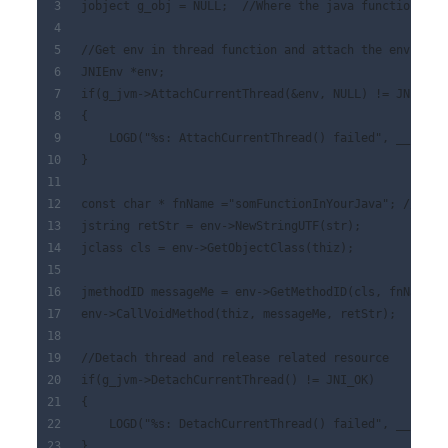
jobject g_obj = NULL;  //Where the java function exi
//Get env in thread function and attach the env
JNIEnv *env;
if(g_jvm->AttachCurrentThread(&env, NULL) != JNI_OK)
{
    LOGD("%s: AttachCurrentThread() failed", __FUNCT
}
const char * fnName ="somFunctionInYourJava"; //whic
jstring retStr = env->NewStringUTF(str);
jclass cls = env->GetObjectClass(thiz);
jmethodID messageMe = env->GetMethodID(cls, fnName, 
env->CallVoidMethod(thiz, messageMe, retStr);
//Detach thread and release related resource    
if(g_jvm->DetachCurrentThread() != JNI_OK)
{
    LOGD("%s: DetachCurrentThread() failed", __FUNCT
}