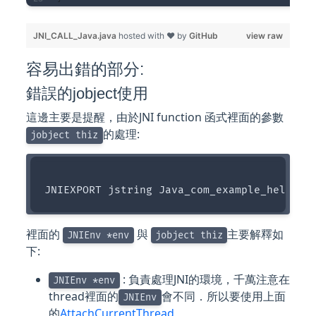
JNI_CALL_Java.java
hosted with ❤ by
GitHub
view raw
容易出錯的部分:
錯誤的jobject使用
這邊主要是提醒，由於JNI function 函式裡面的參數
的處理:
jobject thiz
裡面的
與
主要解釋如
JNIEnv *env
jobject thiz
下:
: 負責處理JNI的環境，千萬注意在
JNIEnv *env
thread裡面的
會不同．所以要使用上面
JNIEnv
的
AttachCurrentThread