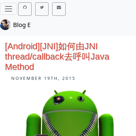
Blog E
[Android][JNI]如何由JNI
thread/callback去呼叫Java
Method
NOVEMBER 19TH, 2015