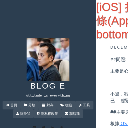
[iO
條(Appl
botto
DECEM
##問題:
主要是心
BLOG E
不過，我的
Attitude is everything
已． 趕
首頁
分類
封存
標籤
工具
##主要
關於我
隱私權政策
聯絡我
根據
iOS