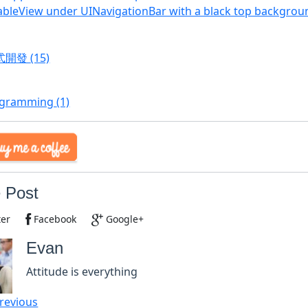
ableView under UINavigationBar with a black top backgroun
程式開發
(15)
ogramming
(1)
 Post
ter
Facebook
Google+
Evan
Attitude is everything
revious