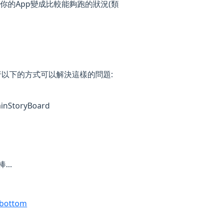
預設”而把你的App變成比較能夠跑的狀況(類
以下的方式可以解決這樣的問題:
StoryBoard
棒…
d bottom