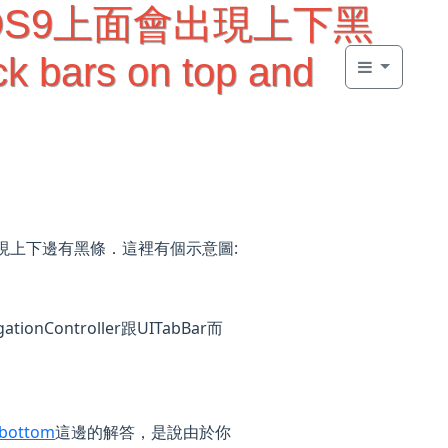
與iOS9上面會出現上下黑
ck bars on top and
發現上下邊有黑條．這裡有個示意圖:
onController跟UITabBar而
d bottom
這邊的解答，是說由於你