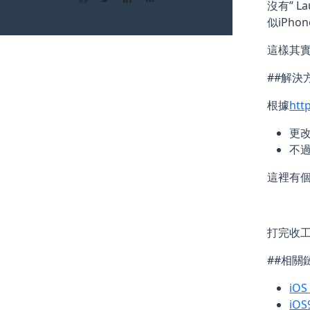
沒有” L
似iPhon
這樣其
##解決
根據
htt
更改”
不過
這裡有個
打完收工
##相關
iOS
iOS