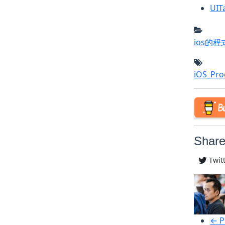
UIT
ios的
iOS_Pr
Share
Twit
← P