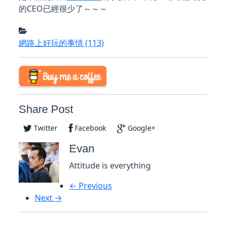
的CEO已經很少了～～～
網路上好玩的事情
(113)
Share Post
Twitter
Facebook
Google+
Evan
Attitude is everything
← Previous
Next →