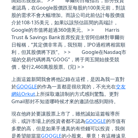
開始出脫股票。 > > 華爾街日報指出，部分投資
者認爲，在Google股價跌至每股約100美元前，對該
股的需求不會大幅增加。而該公司此前估計每股價值
介於108-135美元，如果以該預估區間的高端計，
Google的市值將超過360億美元。 > > Harris
Trust & Savings Bank首席投資主管阿伯林對華爾街
日報稱，“其定價非常高，我預期，IPO過程將相當順
利，但其股價將下跌”。 > > Google在Nasdaq市
場的交易代碼將爲“GOOG”，將于周五開始接受競
價，發行2,460萬股股票。(完) > >
上面這篇新聞我會將他記錄在這裡，是因為我一直對
於
GOOGLE
的作為一直都是很欣賞的，不光光在
交友
網站Orkut
上所採取邀請制的方式感到驚豔。更對
Gmail那封不知道哪時候才來的邀請信感到期待。
現在他終於要讓股票上市了，雖然誠如這篇報導所
示，或許市場上的投資者都不認為
GOOGLE
的市值有
多麼的高，但是如果手邊真的有些錢可以投資，我倒
是希望能當當
GOOGLE
的小股東。畢竟！有這種遠見