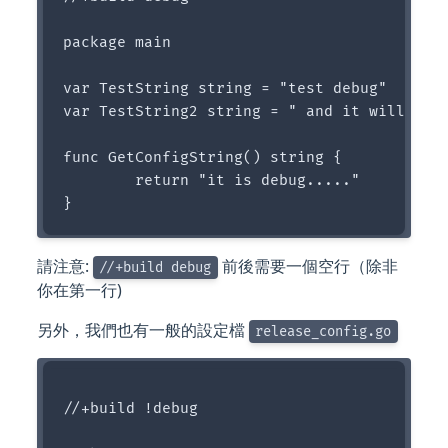
package main

var TestString string = "test debug"

var TestString2 string = " and it will run 
func GetConfigString() string {

	return "it is debug....."

請注意:
前後需要一個空行（除非
//+build debug
你在第一行)
另外，我們也有一般的設定檔
release_config.go
//+build !debug
