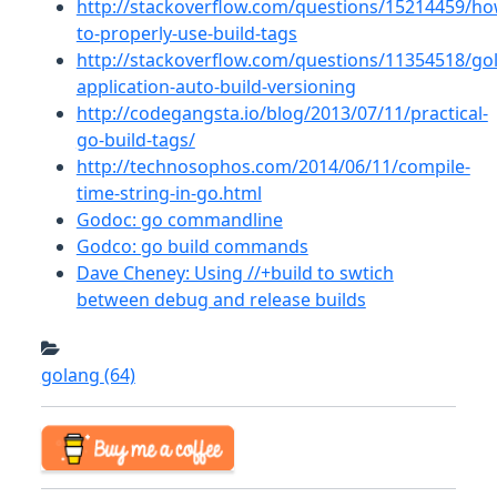
http://stackoverflow.com/questions/15214459/ho
to-properly-use-build-tags
http://stackoverflow.com/questions/11354518/go
application-auto-build-versioning
http://codegangsta.io/blog/2013/07/11/practical-
go-build-tags/
http://technosophos.com/2014/06/11/compile-
time-string-in-go.html
Godoc: go commandline
Godco: go build commands
Dave Cheney: Using //+build to swtich
between debug and release builds
golang
(64)