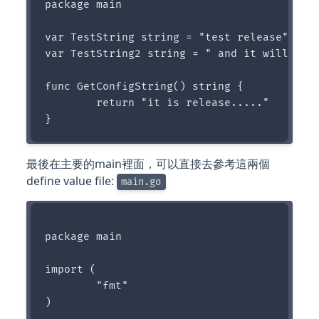
package main

var TestString string = "test release"

var TestString2 string = " and it will run 
func GetConfigString() string {

	return "it is release....."

最後在主要的main裡面，可以直接去參考這兩個
define value file:
main.go
package main

import (

	"fmt"

)
