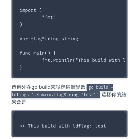
import (

	"fmt"

)

var flagString string

func main() {

	fmt.Println("This build with ldflag:", flagString)

透過外在go build來設定這個變數
go build -
這樣你的結
ldflags '-X main.flagString "test"'
果會是