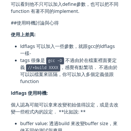
可以看到他不只可以加入define參數，也可以把不同
function 有著不同的implement.
##使用時機討論與心得
使用上差異:
ldflags 可以加入一些參數，就跟gcc的ldflags
一樣-
tags 很像是
不過由於在檔案裡面要定
gcc -D
義
，感覺有點繁瑣． 不過由於
//+build XXXX
可以以檔案來區隔，你可以加入多個定義值跟
function
ldflags 使用時機:
個人認為可能可以拿來改變初始值得設定，或是去改
變一些程式內的設定． **比如說: **
buffer value: 透過build 來改變buffer size，來
做不同的測試與應用．