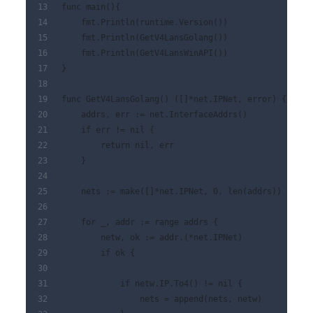
func main(){
    fmt.Println(runtime.Version())
    fmt.Println(GetV4LansGolang())
    fmt.Println(GetV4LansWinAPI())
}
func GetV4LansGolang() ([]*net.IPNet, error) {
    addrs, err := net.InterfaceAddrs()
    if err != nil {
        return nil, err
    }
    nets := make([]*net.IPNet, 0, len(addrs))
    for _, addr := range addrs {
        netw, ok := addr.(*net.IPNet)
        if ok {
            if netw.IP.To4() != nil {
                nets = append(nets, netw)   