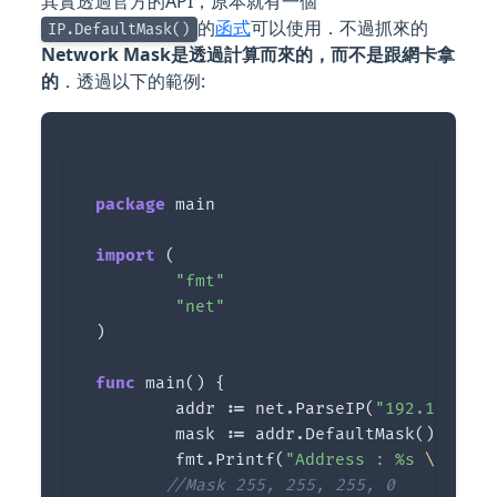
其實透過官方的API，原本就有一個
的
函式
可以使用．不過抓來的
IP.DefaultMask()
Network Mask是透過計算而來的，而不是跟網卡拿
的
．透過以下的範例:
package
main
import
(
"fmt"
"net"
)
func
main
()
{
addr
:=
net
.
ParseIP
(
"192.168.1.1
mask
:=
addr
.
DefaultMask
()
fmt
.
Printf
(
"Address : %s 
\n
 Netw
//Mask 255, 255, 255, 0