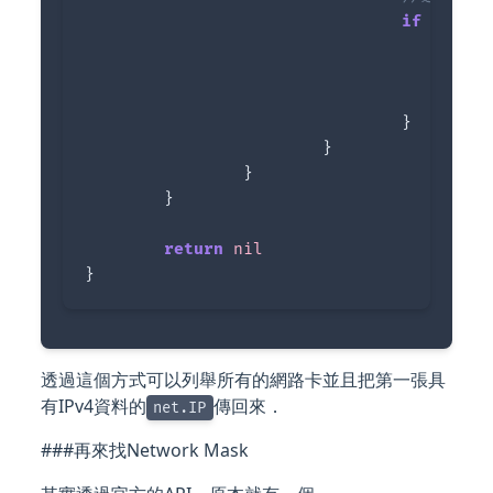
if
ip
[
0
]
/
l
r
}
}
}
}
return
nil
}
透過這個方式可以列舉所有的網路卡並且把第一張具
有IPv4資料的
傳回來．
net.IP
###再來找Network Mask