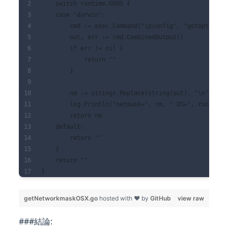
    switch runtime.GOOS {
    case "darwin":
        cmd := exec.Command("ipconfig", "getoption",
        out, err := cmd.CombinedOutput()
        if err != nil {
            return ""
        }
        nm := strings.Replace(string(out), "\n", "",
        log.Println("netmask=", nm, " OS=", runtime.
        return nm
    default:
        return ""
    }
    return ""
}
getNetworkmaskOSX.go
hosted with ❤ by
GitHub
view raw
###結論: