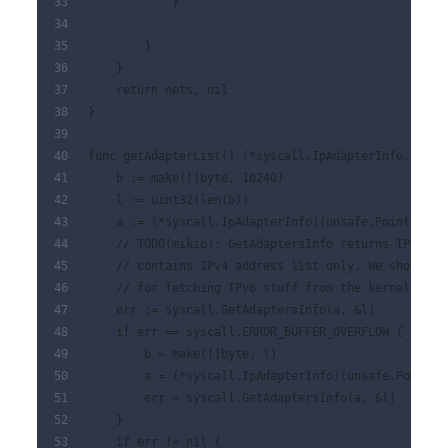
            }
        }
    }
    return nets, nil
}
func getAdapterList() (*syscall.IpAdapterInfo, erro
    b := make([]byte, 10240)
    l := uint32(len(b))
    a := (*syscall.IpAdapterInfo)(unsafe.Pointer(&b
    // TODO(mikio): GetAdaptersInfo returns IP_ADAP
    // contains IPv4 address list only. We should u
    // for fetching IPv6 stuff from the kernel.
    err := syscall.GetAdaptersInfo(a, &l)
    if err == syscall.ERROR_BUFFER_OVERFLOW {
        b = make([]byte, l)
        a = (*syscall.IpAdapterInfo)(unsafe.Pointer
        err = syscall.GetAdaptersInfo(a, &l)
    }
    if err != nil {