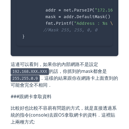
addr
=
net
.
ParseIP
(
"172.16.110.1
mask
=
addr
.
DefaultMask
()
fmt
.
Printf
(
"Address : %s 
\n
 Netw
//Mask 255, 255, 0, 0
}
這邊可以看到，如果你的內部網路不是設定
的話，你抓到的mask都會是
192.168.XXX.XXX
．這樣的結果跟你在網路卡上面查到的
255.255.0.9
可能會完全不相同．
###跟網卡拿取資料
比較好也比較不容易有問題的方式，就是直接透過系
統的指令(console)去跟OS拿取網卡的資料．這裡貼
上兩種方式: