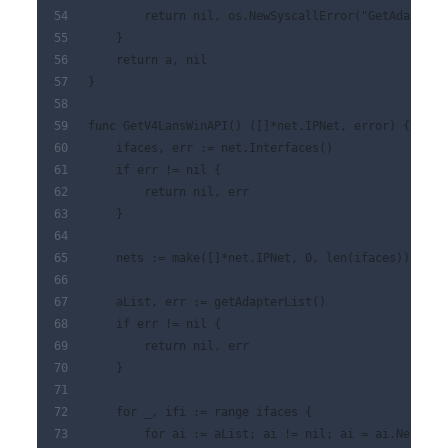
        return nil, os.NewSyscallError("GetAdapters
    }
    return a, nil
}
func GetV4LansWinAPI() ([]*net.IPNet, error) {
    ifaces, err := net.Interfaces()
    if err != nil {
        return nil, err
    }
    nets := make([]*net.IPNet, 0, len(ifaces))
    aList, err := getAdapterList()
    if err != nil {
        return nil, err
    }
    for _, ifi := range ifaces {
        for ai := aList; ai != nil; ai = ai.Next {