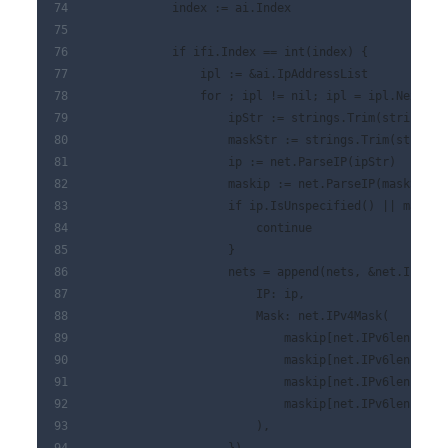
            index := ai.Index
            if ifi.Index == int(index) {
                ipl := &ai.IpAddressList
                for ; ipl != nil; ipl = ipl.Next {
                    ipStr := strings.Trim(string(ip
                    maskStr := strings.Trim(string(
                    ip := net.ParseIP(ipStr)
                    maskip := net.ParseIP(maskStr)
                    if ip.IsUnspecified() || maskip
                        continue
                    }
                    nets = append(nets, &net.IPNet{
                        IP: ip,
                        Mask: net.IPv4Mask(
                            maskip[net.IPv6len-net.
                            maskip[net.IPv6len-net.
                            maskip[net.IPv6len-net.
                            maskip[net.IPv6len-net.
                        ),