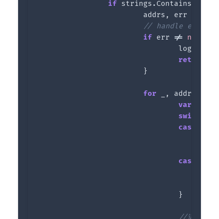
if
strings
.
Contains
(
i
.
Nam
addrs
,
err
:=
i
.
A
// handle err
if
err
!=
nil
{
log
.
Print
return
ni
}
for
_
,
addr
:=
ra
var
ip
ne
switch
v
case
*
net
l
i
case
*
net
l
i
}
//這裡會抓取