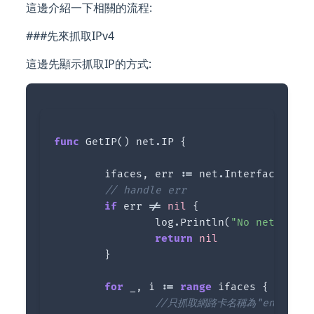
這邊介紹一下相關的流程:
###先來抓取IPv4
這邊先顯示抓取IP的方式:
func
GetIP
()
net
.
IP
{
ifaces
,
err
:=
net
.
Interfaces
()
// handle err
if
err
!=
nil
{
log
.
Println
(
"No network:"
return
nil
}
for
_
,
i
:=
range
ifaces
{
//只抓取網路卡名稱為"en0", "en