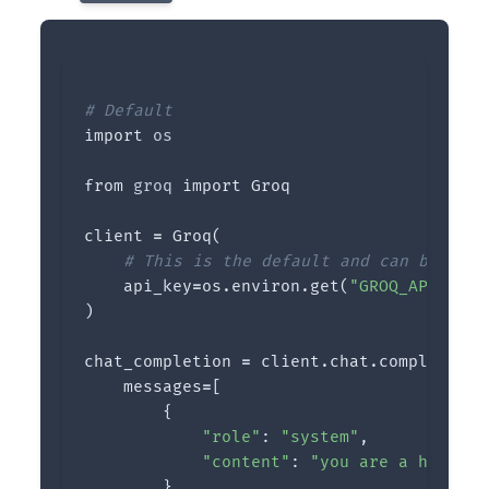
import
os
from
groq
import
Groq
client
=
Groq
(
api_key
=
os
.
environ
.
get
(
"GROQ_API_KEY"
)
chat_completion
=
client
.
chat
.
completions
messages
=
[
{
"role"
:
"system"
,
"content"
:
"you are a helpful
},