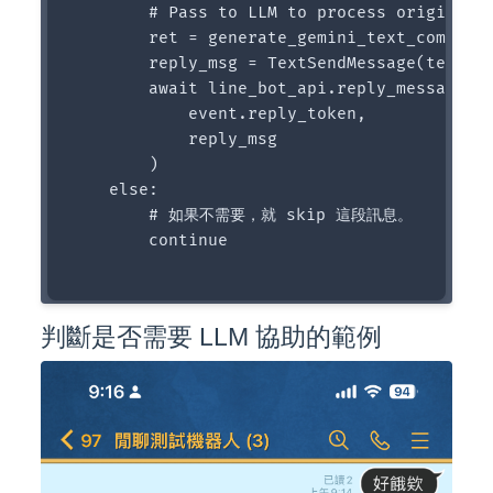
        # Pass to LLM to process original r
        ret = generate_gemini_text_complete
        reply_msg = TextSendMessage(text=re
        await line_bot_api.reply_message(

            event.reply_token,

            reply_msg

        )

    else:

        # 如果不需要，就 skip 這段訊息。

        continue

判斷是否需要 LLM 協助的範例