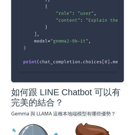
{
"role"
:
"user"
,
"content"
:
"Explain the impor
}
],
model
=
"gemma2-9b-it"
,
)
print
(
chat_completion
.
choices
[
0
].
message
.
如何跟 LINE Chatbot 可以有
完美的結合？
Gemma 與 LLAMA 這種本地端模型有哪些優勢？