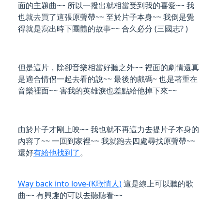
面的主題曲~~ 所以一撥出就相當受到我的喜愛~~ 我
也就去買了這張原聲帶~~ 至於片子本身~~ 我倒是覺
得就是寫出時下團體的故事~~ 合久必分 (三國志? )
但是這片，除卻音樂相當好聽之外~~ 裡面的劇情還真
是適合情侶一起去看的說~~ 最後的戲碼~ 也是著重在
音樂裡面~~ 害我的英雄淚也差點給他掉下來~~
由於片子才剛上映~~ 我也就不再這力去提片子本身的
內容了~~ 一回到家裡~~ 我就跑去四處尋找原聲帶~~
還好
有給他找到了
。
Way back into love-(K歌情人)
這是線上可以聽的歌
曲~~ 有興趣的可以去聽聽看~~