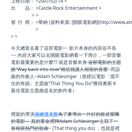
上映日期： >
2007/02/14 >
出 品： >
Castle Rock Entertainment >
> >
發 行 商： >
華納 (資料來源: [開眼電影網](http://www.atmov
>
> >
今天總算去看了這部電影~~ 影片本身的內容並不長
~~ 內容大家可以去開眼電影網看一下簡介，一部音樂
電影最重要的是什麼?? 就是音樂本身
這部電影的主題
曲”Way back into love”相信就讓人相當的喜愛
~而該
曲的作曲人~Adam Schlesinger（曾經以電影「擋不
住的奇蹟」主題曲”That Thing You Do”獲得奧斯卡
最佳電影主題曲提名的創作者）
裡面的導演
湯姆漢克斯
為了要導出一片好的敘述樂團
的電影～ 真的重金禮聘Adam Schlesinger去寫了一
首相當熱門的歌曲
~ (That thing you do) ，也就是裡