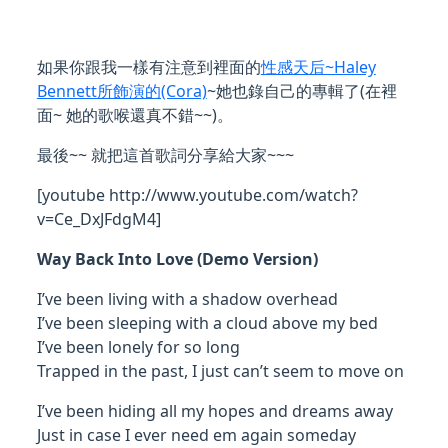
如果你跟我一樣有注意到裡面的
性感天后~Haley
Bennett所飾演的(Cora)
~她也錄自己的專輯了(在裡
面~ 她的歌喉還真不錯~~)。
最後~~ 就把這首歌詞分享給大家~~~
[youtube http://www.youtube.com/watch?
v=Ce_DxJFdgM4]
Way Back Into Love (Demo Version)
I’ve been living with a shadow overhead
I’ve been sleeping with a cloud above my bed
I’ve been lonely for so long
Trapped in the past, I just can’t seem to move on
I’ve been hiding all my hopes and dreams away
Just in case I ever need em again someday