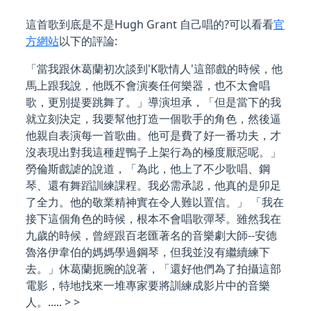
這首歌到底是不是Hugh Grant 自己唱的?可以看看
官
方網站
以下的評論:
「當我跟休葛蘭初次談到'K歌情人'這部戲的時候，他
馬上跟我說，他既不會演奏任何樂器，也不太會唱
歌，更別提要跳舞了。」導演坦承，「但是當下的我
就立刻決定，我要幫他打造一個歌手的角色，然後逼
他親自表演每一首歌曲。他可是費了好一番功夫，才
沒表現出對我這種趕鴨子上架行為的極度厭惡呢。」
勞倫斯戲謔的說道，「為此，他上了不少歌唱、鋼
琴、還有舞蹈訓練課程。我必需承認，他真的是卯足
了全力。他的敬業精神實在令人難以置信。」 「我在
接下這個角色的時候，根本不會唱歌彈琴。雖然我在
九歲的時候，曾經跟百老匯著名的音樂劇大師--安德
魯洛伊韋伯的媽媽學過鋼琴，但我並沒有繼續練下
去。」休葛蘭扼腕的說著，「還好他們為了拍攝這部
電影，特地找來一堆專家要將訓練成影片中的音樂
人。..... > >