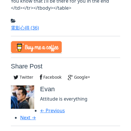
You know that I’ll be there for you in the end
</td></tr></tbody></table>
電影心得
(36)
Share Post
Twitter
Facebook
Google+
Evan
Attitude is everything
← Previous
Next →