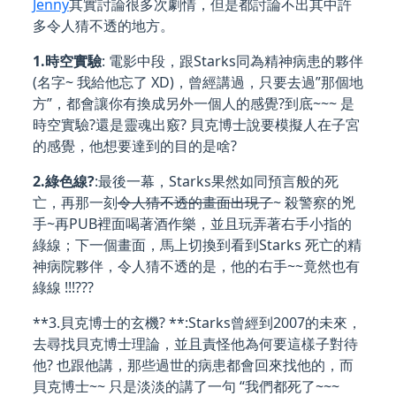
Jenny
其實討論很多次劇情，但是都討論不出其中許
多令人猜不透的地方。
1.時空實驗
: 電影中段，跟Starks同為精神病患的夥伴
(名字~ 我給他忘了 XD)，曾經講過，只要去過”那個地
方”，都會讓你有換成另外一個人的感覺?到底~~~ 是
時空實驗?還是靈魂出竅? 貝克博士說要模擬人在子宮
的感覺，他想要達到的目的是啥?
2.綠色線?
:最後一幕，Starks果然如同預言般的死
亡，再那一刻
令人猜不透的畫面出現了
~ 殺警察的兇
手~再PUB裡面喝著酒作樂，並且玩弄著右手小指的
綠線；下一個畫面，馬上切換到看到Starks 死亡的精
神病院夥伴，令人猜不透的是，他的右手~~竟然也有
綠線 !!!???
**3.貝克博士的玄機? **:Starks曾經到2007的未來，
去尋找貝克博士理論，並且責怪他為何要這樣子對待
他? 也跟他講，那些過世的病患都會回來找他的，而
貝克博士~~ 只是淡淡的講了一句 “我們都死了~~~