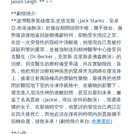
Jason Leigh ** > >
**劇情簡介:
**波灣戰爭英雄傑克‧史塔克斯（Jack Starks，安卓
亞‧布洛迪飾演）於服役期間頭部中槍，幾乎致命。傷
勢復原後他返回故鄉佛蒙特州，卻飽受失憶症之苦。
在從一次突發性的昏眩中清醒後，他發現自己竟被控
謀殺刑警的重罪，並被強制送到精神醫學中心接受貝
克醫生（Dr. Becker，克里斯‧克里斯多佛森飾演）的
治療。貝克醫生的療程備受爭議，尚在實驗階段：首
先，他把用於治療精神病患的緊身夾克綁縛在傑克身
上，接著注射風險極高的實驗性藥物，最後再把他禁
閉於醫院地下室的冷凍停屍格中。在藥物的影響下，
傑克進入混沌失神的迷離狀態，甚至出竅到未來，邂
逅了名為賈姬（Jackie，琪拉‧奈特莉飾演），境遇堪
憐的女子。在那個時空中，他驚訝的發現自己將註定
在四天後死亡，而他必須在僅有的時間內與賈姬攜手
扭轉命運，拯救未來！(劇情簡介來自:
奇摩電影
)
**心得: