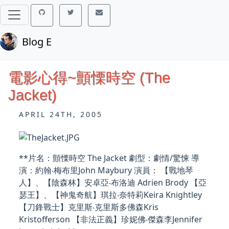
Blog E
電影心得~顫慄時空 (The
Jacket)
APRIL 24TH, 2005
**片名：顫慄時空 The Jacket 劇型：劇情/驚悚 導
演：約翰‧梅布里John Maybury 演員： 【戰地琴
人】、【陰森林】安卓亞‧布洛迪 Adrien Brody 【亞
瑟王】、【神鬼奇航】琪拉‧奈特莉Keira Knightley
【刀鋒戰士】克里斯‧克里斯多佛森Kris
Kristofferson 【非法正義】珍妮佛‧傑森李Jennifer