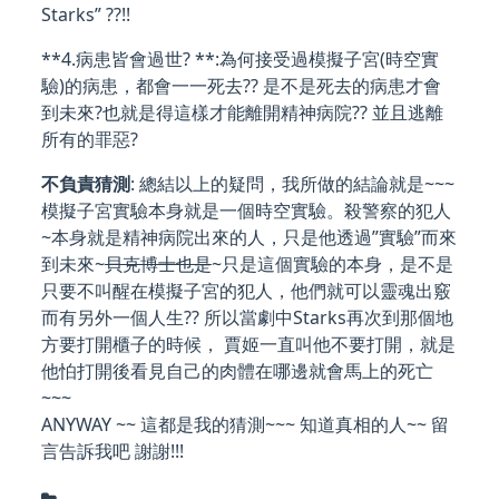
Starks” ??!!
**4.病患皆會過世? **:為何接受過模擬子宮(時空實
驗)的病患，都會一一死去?? 是不是死去的病患才會
到未來?也就是得這樣才能離開精神病院?? 並且逃離
所有的罪惡?
不負責猜測
: 總結以上的疑問，我所做的結論就是~~~
模擬子宮實驗本身就是一個時空實驗。殺警察的犯人
~本身就是精神病院出來的人，只是他透過”實驗”而來
到未來~
貝克博士也是
~只是這個實驗的本身，是不是
只要不叫醒在模擬子宮的犯人，他們就可以靈魂出竅
而有另外一個人生?? 所以當劇中Starks再次到那個地
方要打開櫃子的時候， 賈姬一直叫他不要打開，就是
他怕打開後看見自己的肉體在哪邊就會馬上的死亡
~~~
ANYWAY ~~ 這都是我的猜測~~~ 知道真相的人~~ 留
言告訴我吧 謝謝!!!