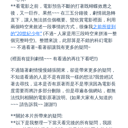
**看電影之前，電影預告不斷的打著既蝴蝶效應之
後，又一巨作。果然~~~ 在三五分鐘後，劇情就急轉
直下，讓人無法抓住個概要。蠻欣賞電影裡面，利用
兩個時空來敘述一段事情的方式，很像我
之前所提到
的”20世紀少年”
(不過~ 人家是用三段時空來拼湊一整
個完整時空)。整體來說，此部算是不錯的科幻電影
~~ 不過看著~看著卻讓我有更多的疑問~
(裡面有提到劇情~~~ 有看過的再往下看吧!!)
不過隨著劇情慢慢鋪張開來，卻是帶來更多的疑問，
不知道看過的人是不是有跟我一樣的想法?我曾經試
著去尋找，這本是否有原著而是不是導演因為電影長
度需要而將許多部分刪除，但是尋遍各個網站，都無
法找到相關的電影原著說明。(如果大家有人知道的
~~~ 請告訴我~~ 謝謝!!)
**關於本片所帶來的疑問:
**以下是我整理一下當天看完後的所有疑問，我跟